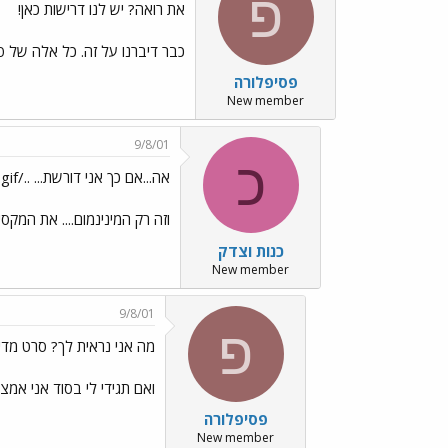
פ
את רואה? יש לנו דרישות כאן!
כבר דיברנו על זה. כל אלה של פחות מ-18 לא נכנסים! שיע
פסיפלורה
New member
9/8/01
כ
אה...אם כך אני דורשת... ../images/Emo24.gif
וזה רק המינינמום.... את המקס
כנות וצדק
New member
9/8/01
פ
מה אני נראית לך? סרט מדי
ואם תגידי לי בסוד אני אמצ
פסיפלורה
New member