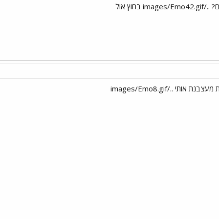
im בחוץ אול
אותי ../images/Emo8.gif
י
שור