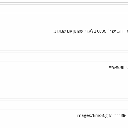
ידה.. יש לי פטנט בלעדי. שפתון עם שנתות..
ווואאאאייי
images/Emo3.gif