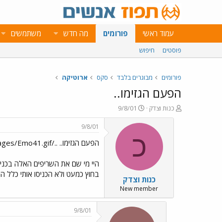
עמוד ראשי
פורומים
מה חדש
משתמשים
פוסטים
חיפוש
פורומים
מבוגרים בלבד
סקס
ארוטיקה
הפעם הגזימו..
פ
פ
כנות וצדק
9/8/01
ו
ו
ת
ר
9/8/01
ח
ס
כ
הפעם הגזימו.. ../images/Emo11.gif ../images/Emo41.gif
ה
ם
נ
ב
ו
ת
היי מי שם את השריפים האלה בכניס
ש
א
בחוץ כמעט ולא הכניסו אותי כלל הי
כנות וצדק
א
ר
י
New member
ך
9/8/01