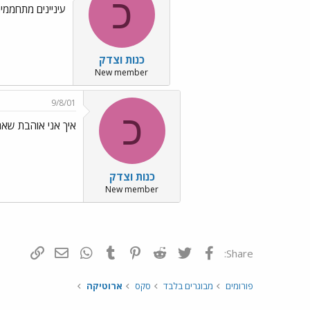
כ
עיניינים מתחממים? ../ages/Emo42.gif
כנות וצדק
New member
9/8/01
כ
איך אני אוהבת שאת מעצבנת 
כנות וצדק
New member
פייסבוק
Twitter
Reddit
Pinterest
Tumblr
WhatsApp
דואר אלקטרונ
הוסף קי
Share:
פורומים
מבוגרים בלבד
סקס
ארוטיקה