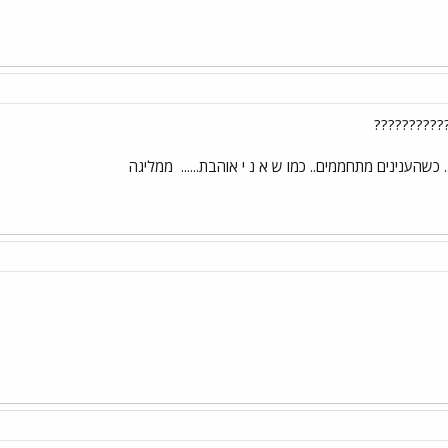
???????????
כשהענינים מתחממים.. כמו ש א נ י אוהבת......
ממליגה