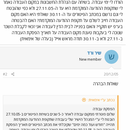
הורדו לי ימי עבודה. בשיחה עם הנהלת החשבונות במקום העבודה נאמר
לי שתקופת ההודעה המוקדמת היא עד ה-27.11.05 ולא כפי שהובטח
לי וגם נרשם במכתב הפיטורים עד ה-30.11 שאלתי היא האם מקום
העבודה חייב לשלם על תקופת ההודעה המוקדמת? האם להבטחה
בע"פ יש תוקף? והאם בפנייה לבית הדין לעבודה אני זכאי לקבלת השכר
שנוכה לי בעקבות טענת מקום העבודה על תאריך הפסקת העבודה
ב-27.11 ולא ב-30.11 תודה מראש אייל (בעלה של אימאית)
שיר ורד
ש
New member
#2
20/12/05
שאלות הבהרה
נכתב ע"י אימאית:
הפסקת עבודה
שלום פוטרתי ממקום עבודה לאחר כ-5 שנים בשיחת הפיטורים ב-27.10.05
הובטח לי ע"י המנהל הישיר שלי בעבודה שתקופת ההודעה המוקדמת
תהייה "חודש ועוד כמה ימים" שקיבלתי את מכתב הפיטורים תאריך הפסקת
העבודה היה ה-30.11.05 שקיבלתי את השכר הורדו לי ימי עבודה. בשיחה