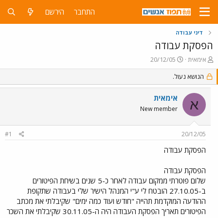
התחבר
הירשם
דיני עבודה
הפסקת עבודה
פ
פ
אימאית
20/12/05
ו
ו
ת
הנושא נעול.
ר
ח
ס
ה
ם
אימאית
א
נ
ב
New member
ו
ת
ש
א
א
ר
#1
20/12/05
י
ך
הפסקת עבודה
הפסקת עבודה
שלום פוטרתי ממקום עבודה לאחר כ-5 שנים בשיחת הפיטורים
ב-27.10.05 הובטח לי ע"י המנהל הישיר שלי בעבודה שתקופת
ההודעה המוקדמת תהייה "חודש ועוד כמה ימים" שקיבלתי את מכתב
הפיטורים תאריך הפסקת העבודה היה ה-30.11.05 שקיבלתי את השכר