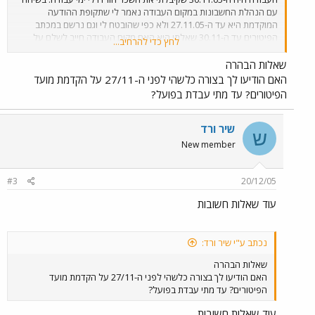
עם הנהלת החשבונות במקום העבודה נאמר לי שתקופת ההודעה
המוקדמת היא עד ה-27.11.05 ולא כפי שהובטח לי וגם נרשם במכתב
הפיטורים עד ה-30.11 שאלתי היא האם מקום העבודה חייב לשלם על
לחץ כדי להרחיב...
תקופת ההודעה המוקדמת? האם להבטחה בע"פ יש תוקף? והאם בפנייה
לבית הדין לעבודה אני זכאי לקבלת השכר שנוכה לי בעקבות טענת מקום
שאלות הבהרה
העבודה על תאריך הפסקת העבודה ב-27.11 ולא ב-30.11 תודה מראש
האם הודיעו לך בצורה כלשהי לפני ה-27/11 על הקדמת מועד
אייל (בעלה של אימאית)
הפיטורים? עד מתי עבדת בפועל?
שיר ורד
ש
New member
#3
20/12/05
עוד שאלות חשובות
נכתב ע"י שיר ורד:
שאלות הבהרה
האם הודיעו לך בצורה כלשהי לפני ה-27/11 על הקדמת מועד
הפיטורים? עד מתי עבדת בפועל?
עוד שאלות חשובות