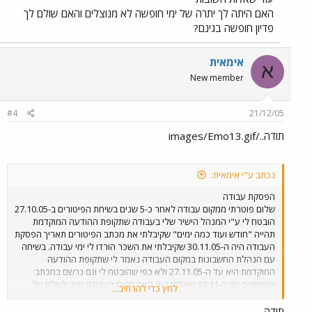
האם היתה לך יתרה של ימי חופשה לא מנוצלים והאם שולם לך
פדיון חופשה בגינם?
אימאית
א
New member
#4
21/12/05
תודה../images/Emo13.gif
נכתב ע"י אימאית:
הפסקת עבודה
שלום פוטרתי ממקום עבודה לאחר כ-5 שנים בשיחת הפיטורים ב-27.10.05
הובטח לי ע"י המנהל הישיר שלי בעבודה שתקופת ההודעה המוקדמת
תהייה "חודש ועוד כמה ימים" שקיבלתי את מכתב הפיטורים תאריך הפסקת
העבודה היה ה-30.11.05 שקיבלתי את השכר הורדו לי ימי עבודה. בשיחה
עם הנהלת החשבונות במקום העבודה נאמר לי שתקופת ההודעה
המוקדמת היא עד ה-27.11.05 ולא כפי שהובטח לי וגם נרשם במכתב
הפיטורים עד ה-30.11 שאלתי היא האם מקום העבודה חייב לשלם על
לחץ כדי להרחיב...
תקופת ההודעה המוקדמת? האם להבטחה בע"פ יש תוקף? והאם בפנייה
לבית הדין לעבודה אני זכאי לקבלת השכר שנוכה לי בעקבות טענת מקום
תודה