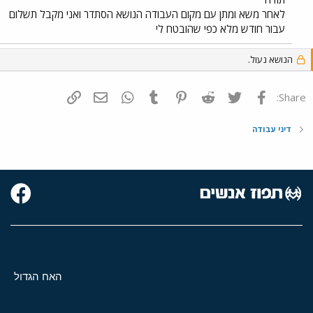
העבודה על תאריך הפסקת העבודה ב-27.11 ולא ב-30.11 תודה מראש
לאחר משא ומתן עם מקום העבודה הנושא הסתדר ואני מקבל תשלום
אייל (בעלה של אימאית)
עבור חודש מלא כפי שהובטח לי
הנושא נעול.
פייסבוק
Twitter
Reddit
Pinterest
Tumblr
WhatsApp
דואר אלקטרוני
הוסף קישור
Share:
דיני עבודה
האח הגדול