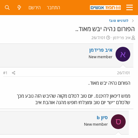
התחבר
הירשם
להרגיש טוב!
הפורום נהיה יבש מאוד..
פ
פ
איב פרידמן
26/7/01
ו
ו
ת
ר
איב פרידמן
א
ח
ס
New member
ה
ם
נ
ב
ו
ת
#1
26/7/01
ש
א
א
ר
הפורום נהיה יבש מאוד..
י
ך
ממש דיכאון להיכנס.. יום טוב לכולם מקווה שהיבש הזה נובע מכך
שלכולם "יש" יום טוב ומוצלח! חופש מהנה אוהבת איב
סיון b
ס
New member