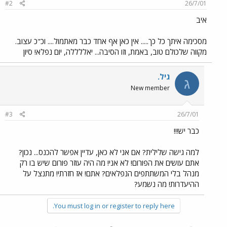
#2
26/7/01
איב
מסכימה איתך כל כך..... אין כאן אף אחד כבר מאתמול.... וכ"כ עצוב.
מקווה שלכולם טוב, באמת, וזו הסיבה... יאללללה, יום נפלא! סיון
גיל.
ג
New member
#3
26/7/01
כבר יש!!!
למה גישה שלילית? אם אני לא כאן, עדיין אפשר להכנס... נכון?
אתם עושים את הפורום! לא אני! מה היה עוזר פורום שיש בו רק
מנהל בלי המשתתפים הנפלאים? אתם! אז חזרתי! מתנצל על
ההיעדרות! מה נשמע?
You must log in or register to reply here.