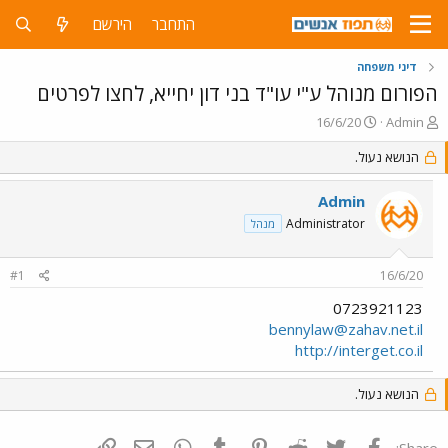
התחבר
הירשם
דיני משפחה
הפורום מנוהל ע"י עו"ד בני דון יחייא, לחצו לפרטים
פ
פ
16/6/20
Admin
ו
ו
ת
הנושא נעול.
ר
ח
ס
ה
ם
Admin
נ
ב
Administrator
מנהל
ו
ת
ש
א
א
ר
#1
16/6/20
י
ך
0723921123
bennylaw@zahav.net.il
http://interget.co.il
הנושא נעול.
פייסבוק
Twitter
Reddit
Pinterest
Tumblr
WhatsApp
דואר אלקטרוני
הוסף קישור
Share: