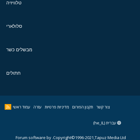
טלוויזיה
סלולארי
מבשלים כשר
חתולים
צור קשר
תקנון הפורום
מדיניות פרטיות
עזרה
עמוד ראשי
עברית (he_IL)
Forum software by
Copyright©1996-2021,Tapuz Media Ltd.