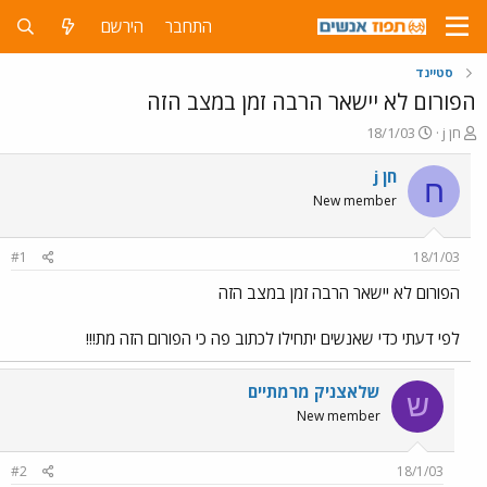
התחבר
הירשם
סטיינד
הפורום לא יישאר הרבה זמן במצב הזה
פ
פ
חן j
18/1/03
ו
ו
ת
ר
חן j
ח
ח
ס
New member
ה
ם
נ
ב
ו
ת
#1
18/1/03
ש
א
א
ר
הפורום לא יישאר הרבה זמן במצב הזה
י
ך
לפי דעתי כדי שאנשים יתחילו לכתוב פה כי הפורום הזה מת!!!
שלאצניק מרמתיים
ש
New member
#2
18/1/03