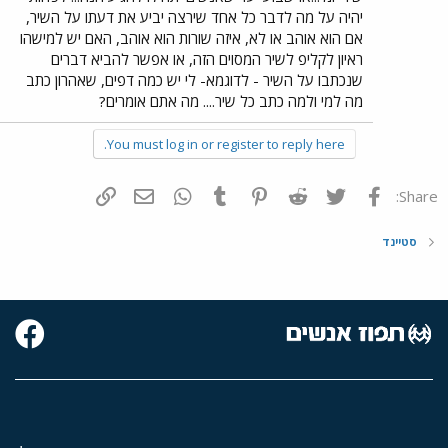
יהיה על מה לדבר כל אחד שירצה יביע את דעתו על השיר,
אם הוא אוהב או לא, איזה שורות הוא אוהב, האם יש למישהו
ראיון לקליפ לשיר המסוים הזה, או אפשר להביא דברים
שנכתבו על השיר - לדוגמא- לי יש כמה דפים, שאהרון כתב
מה למי ולמה כתב כל שיר.... מה אתם אומרים?
You must log in or register to reply here.
פייסבוק
Twitter
Reddit
Pinterest
Tumblr
WhatsApp
דואר אלקטרוני
הוסף קישור
Share:
סטיינד