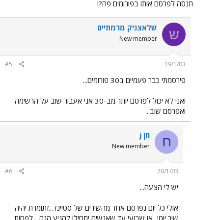
תנסה לפרסם אותו בפורומים פה?!
שלאצניק מרמתיים
ש
New member
#5
19/1/03
פירסמתי כבר פעמיים ב30 פורומים...
ואני לא יכול לפרסם יותר מב-30 אני אעבור שוב על הרשימה
ואפרסם שוב..
חן j
ח
New member
#6
20/1/03
יש לי הצעה...
אולי כל יום נפרסם אחד מהשירים של סטיינד...זתומרת יהיה
שיר יומי...או שבועי עד שאנשים יתחילו להגיע הנה... לפחות