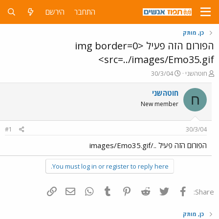
התחבר
הירשם
כן, מותק
הפורום הזה פעיל <img border=0
src=../images/Emo35.gif>
פ
פ
חוטהשני
30/3/04
ו
ו
ת
ר
חוטהשני
ח
ח
ס
New member
ה
ם
נ
ב
ו
ת
#1
30/3/04
ש
א
א
ר
הפורום הזה פעיל ../images/Emo35.gif
י
ך
You must log in or register to reply here.
פייסבוק
Twitter
Reddit
Pinterest
Tumblr
WhatsApp
דואר אלקטרוני
הוסף קישור
Share:
כן, מותק