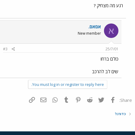
רגע מה מצחיק ?
אםאם.
א
New member
#3
25/7/01
כולם ברחו
שים לב להרכב
You must log in or register to reply here.
פייסבוק
Twitter
Reddit
Pinterest
Tumblr
WhatsApp
דואר אלקטרוני
הוסף קישור
Share:
כדורגל