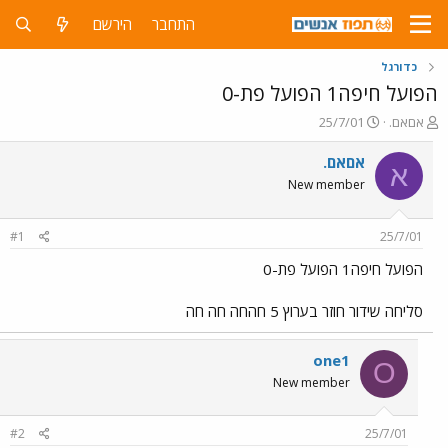
התחבר
הירשם
כדורגל
הפועל חיפה1 הפועל פת-0
פ
פ
אםאם.
25/7/01
ו
ו
ת
ר
אםאם.
א
ח
ס
New member
ה
ם
נ
ב
ו
ת
#1
25/7/01
ש
א
א
ר
הפועל חיפה1 הפועל פת-0
י
ך
סליחה שידור חוזר בערוץ 5 חהחה חה חה
one1
O
New member
#2
25/7/01