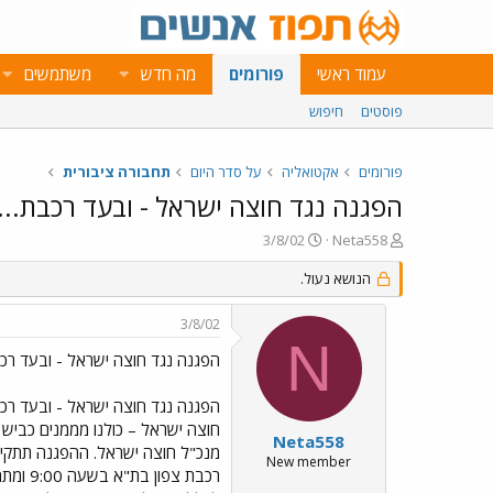
עמוד ראשי
פורומים
מה חדש
משתמשים
פוסטים
חיפוש
פורומים
אקטואליה
על סדר היום
תחבורה ציבורית
הפגנה נגד חוצה ישראל - ובעד רכבת...
פ
פ
3/8/02
Neta558
ו
ו
ת
הנושא נעול.
ר
ח
ס
ה
ם
3/8/02
נ
ב
N
ו
ת
הפגנה נגד חוצה ישראל - ובעד רכב
ש
א
א
ר
הפגנה נגד חוצה ישראל - ובעד רכב
י
חוצה ישראל – כולנו מממנים כביש
ך
Neta558
New member