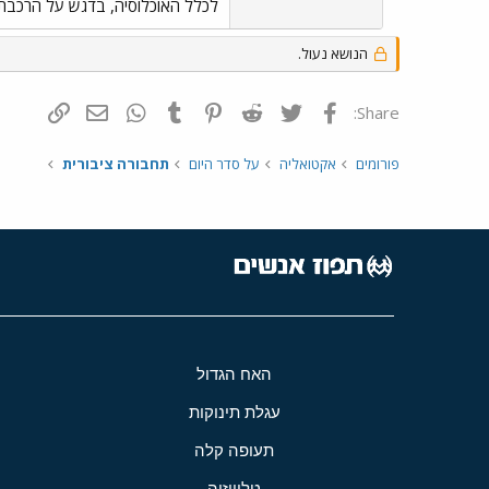
לכלל האוכלוסיה, בדגש על הרכבת
הנושא נעול.
פייסבוק
Twitter
Reddit
Pinterest
Tumblr
WhatsApp
דואר אלקטרונ
הוסף קי
Share:
פורומים
אקטואליה
על סדר היום
תחבורה ציבורית
האח הגדול
עגלת תינוקות
תעופה קלה
טלוויזיה