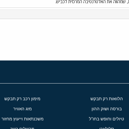
, שמהווה את האלטרנטיבה המרכזית לכביש.
י
שור
הלוואות רק תבקש
מימון רכב רק תבקש
בורסה ושוק ההון
מזג האוויר
טיולים וחופש בחו"ל
משכנתאות וייעוץ מחזור
סלולארי
מבשלים כשר