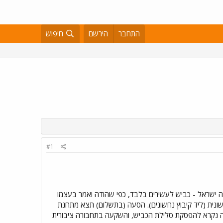
התחבר
הירשם
חיפוש
#1
ה ישראל - כביש לעשירים בלבד, כפי שהודה ואמר בעצמו
10:00. נפגשים במגרש החניה מול פארק נחשונית (ליד קיבוץ נחשונים). הסעה (בתשלום) תצא מתחנת
ה 9:00 ומתחנת ראש העין בשעה 9:50. יש להזמין מקומות בטלפון 056-443836. בהפגנה נקרא להפסקת סלילת הכביש, והשקעה בתחבורה ציבורית