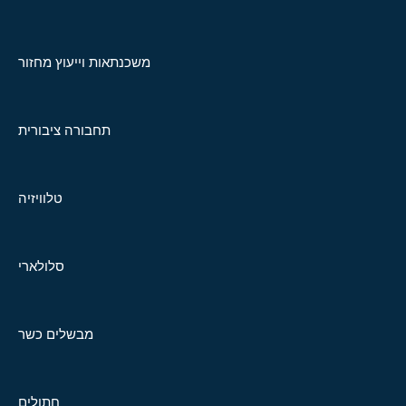
משכנתאות וייעוץ מחזור
תחבורה ציבורית
טלוויזיה
סלולארי
מבשלים כשר
חתולים