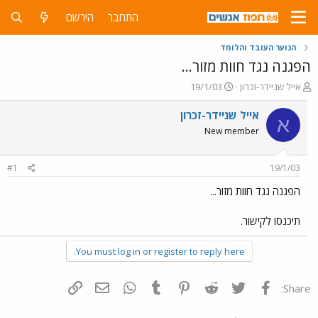
התחבר
הירשם
הנוער העובד והלומד
הפגנה נגד חוות מזור...
פ
פ
אייל שניידר-זכרון
19/1/03
ו
ו
ת
ר
אייל שניידר-זכרון
א
ח
ס
New member
ה
ם
נ
ב
ו
ת
#1
19/1/03
ש
א
א
ר
הפגנה נגד חוות מזור...
י
ך
תיכנסו לקישור.
You must log in or register to reply here.
פייסבוק
Twitter
Reddit
Pinterest
Tumblr
WhatsApp
דואר אלקטרוני
הוסף קישור
Share: