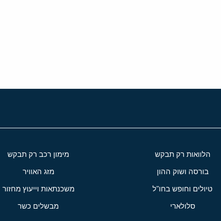
י
שור
הלוואות רק תבקש
מימון רכב רק תבקש
בורסה ושוק ההון
מזג האוויר
טיולים וחופש בחו"ל
משכנתאות וייעוץ מחזור
סלולארי
מבשלים כשר