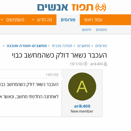
עמוד ראשי
פורומים
מה חדש
משתמשים
פוסטים
חיפוש
פורומים
מחשבים
תמיכה טכנית
מחשבים-חומרה ותוכנה
העכבר נשאר דולק כשהמחשב כבוי
פ
פ
19/1/03
arik400
ו
ו
ת
ר
19/1/03
ח
ס
A
העכבר נשאר דולק כשהמחשב כבוי
ה
ם
נ
ב
ו
ת
לאחרונה החלפתי מחשב, וכאשר אני מכבה אותו, עד
ש
א
arik400
א
ר
י
New member
ך