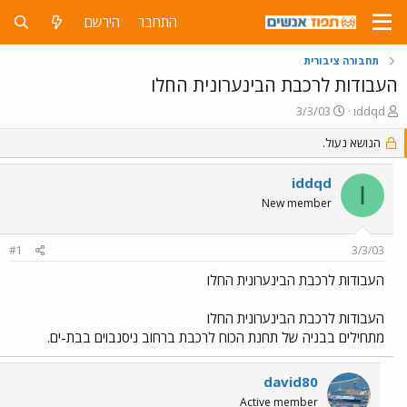
התחבר
הירשם
תחבורה ציבורית
העבודות לרכבת הבינערונית החלו
פ
פ
3/3/03
iddqd
ו
ו
ת
ר
הנושא נעול.
ח
ס
ה
ם
iddqd
I
נ
ב
New member
ו
ת
ש
א
א
ר
#1
3/3/03
י
ך
העבודות לרכבת הבינערונית החלו
העבודות לרכבת הבינערונית החלו
מתחילים בבניה של תחנת הכוח לרכבת ברחוב ניסנבוים בבת-ים.
david80
Active member