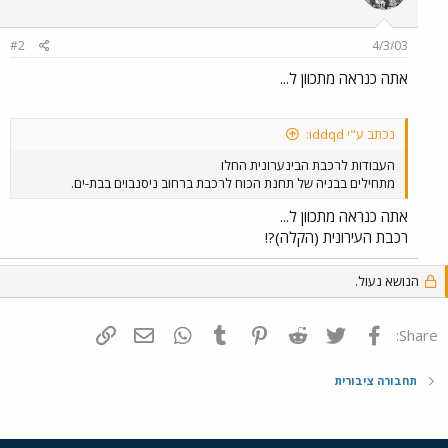
#2
4/3/03
אתה כנראה מתכוון ל...
נכתב ע"י iddqd:
העבודות לרכבת הבינערונית החלו
מתחילים בבניה של תחנת הכוח לרכבת ברחוב ניסנבוים בבת-ים.
אתה כנראה מתכוון ל...
רכבת העירונית (הקלה)?!
הנושא נעול.
פייסבוק
Twitter
Reddit
Pinterest
Tumblr
WhatsApp
דואר אלקטרוני
הוסף קישור
Share:
תחבורה ציבורית