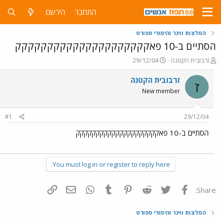
התחבר
הירשם
המלצות ווינר והימורי ספורט
הסתיים ב-10 פאקקקקקקקקקקקקקקקקקקקקק
פ
פ
זרבובית הקטנה
29/12/04
ו
ו
ת
ר
זרבובית הקטנה
ז
ח
ס
New member
ה
ם
נ
ב
ו
ת
#1
29/12/04
ש
א
א
ר
הסתיים ב-10 פאקקקקקקקקקקקקקקקקקקקקק
י
ך
You must log in or register to reply here.
פייסבוק
Twitter
Reddit
Pinterest
Tumblr
WhatsApp
דואר אלקטרוני
הוסף קישור
Share:
המלצות ווינר והימורי ספורט