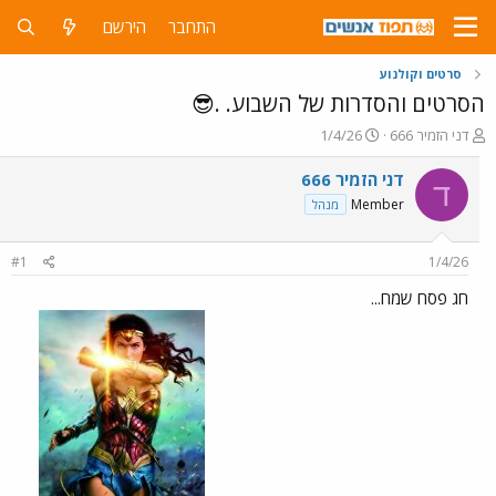
התחבר
הירשם
סרטים וקולנוע
הסרטים והסדרות של השבוע. .😎
פ
פ
דני הזמיר 666
1/4/26
ו
ו
ת
ר
דני הזמיר 666
ד
ח
ס
Member
מנהל
ה
ם
נ
ב
ו
ת
#1
1/4/26
ש
א
א
ר
חג פסח שמח...
י
ך