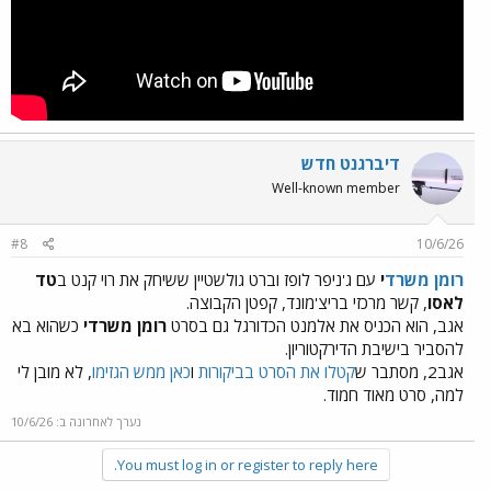
דיברגנט חדש
Well-known member
#8
10/6/26
רומן משרד
י
עם ג'ניפר לופז וברט גולשטיין ששיחק את רוי קנט ב
טד
לאסו
, קשר מרכזי בריצ'מונד, קפטן הקבוצה.
אגב, הוא הכניס את אלמנט הכדורגל גם בסרט
רומן משרדי
כשהוא בא
להסביר בישיבת הדירקטוריון.
אגב2, מסתבר ש
קטלו את הסרט בביקורות
ו
כאן ממש הגזימו
, לא מובן לי
למה, סרט מאוד חמוד.
נערך לאחרונה ב:
10/6/26
You must log in or register to reply here.