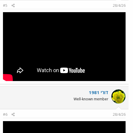
#5
28/4/26
דורי 1981
Well-known member
#6
28/4/26