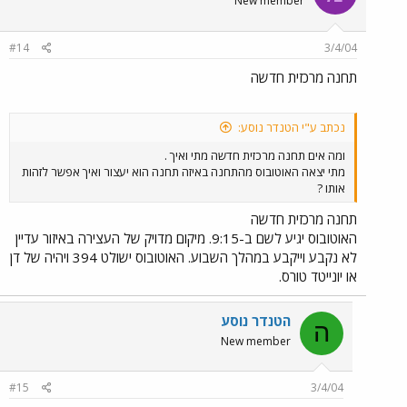
New member
#14
3/4/04
תחנה מרכזית חדשה
נכתב ע"י הטנדר נוסע:
ומה אים תחנה מרכזית חדשה מתי ואיך .
מתי יצאה האוטובוס מהתחנה באיזה תחנה הוא יעצור ואיך אפשר לזהות
אותו ?
תחנה מרכזית חדשה
האוטובוס יגיע לשם ב-9:15. מיקום מדויק של העצירה באיזור עדיין
לא נקבע וייקבע במהלך השבוע. האוטובוס ישולט 394 ויהיה של דן
או יונייטד טורס.
הטנדר נוסע
ה
New member
#15
3/4/04