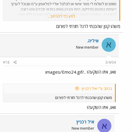
מוזמנים לשלוח לי מסר אישי או לצלצל אליי לפלאפון ע"מ שנוכל לערוך
רשימת נוסעים מדוייקת, היות והנהג (אותו בוודאי תכירו) אינו רוצה
להתעכב. המטרה לצאת בדיוק בזמן ולעמוד בלוח הזמנים ללא דופי.
לחץ כדי להרחיב...
האוטובוס יסע בשעה הנקובה מעלה, ללא איחורים. מקום איסוף מדויק
בתמח"ת יימסר במהלך השבוע.
משהו קטן שהכנתי לרגל חזרתי לפורום
איליה.
א
New member
#18
3/4/04
וואו, איזו השקעה! ../images/Emo24.gif
נכתב ע"י איל רכניץ:
משהו קטן שהכנתי לרגל חזרתי לפורום
וואו, איזו השקעה!
איל רכניץ
א
New member