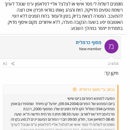
מוזמנים לשלוח לי מסר אישי או לצלצל אליי לפלאפון ע"מ שנוכל לערוך
רשימת נוסעים מדוייקת, היות והנהג (אותו בוודאי תכירו) אינו רוצה
להתעכב. המטרה לצאת בדיוק בזמן ולעמוד בלוח הזמנים ללא דופי.
האוטובוס יסע בשעה הנקובה מעלה, ללא איחורים. מקום איסוף מדויק
בתמח"ת יימסר במהלך השבוע.
מסוף כרמלית
מ
New member
#2
2/4/04
תיקון קל:
נכתב ע"י מסוף כרמלית:
הסעה למפגש הפורום ביום שישי
ביום המפגש של הפורום (09.04.2004), יופעל קו מיוחד
שמספרו (באופן
מפתיע) 394! מסלול הקו ולוח הזמנים שלו: ממסוף 2000, רכבת
מרכז/סבידור/ארלוזורוב: שעה 08:30 תחנה מרכזית חדשה ת"א: שעה
08:45 למוזיאון אגד, חולון: 09:00 חברי הפורום המעוניינים לנסוע בקו זה
מוזמנים לשלוח לי מסר אישי או לצלצל אליי לפלאפון ע"מ שנוכל לערוך
רשימת נוסעים מדוייקת, היות והנהג (אותו בוודאי תכירו) אינו רוצה