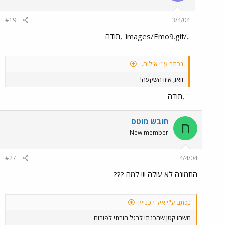
#19
3/4/04
../images/Emo9.gif' ,תודה
נכתב ע"י איליה.:
וואו, איזו השקעה!
' ,תודה
חובש מוטס
ח
New member
#27
4/4/04
התמונה לא עולה !!! למה ???
נכתב ע"י איל רכניץ:
משהו קטן שהכנתי לרגל חזרתי לפורום