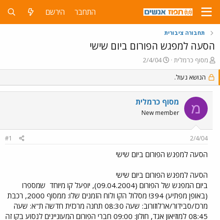
התחבר
הירשם
תחבורה ציבורית
הסעה למפגש הפורום ביום שישי
פ
פ
מסוף כרמלית
2/4/04
ו
ו
ת
הנושא נעול.
ר
ח
ס
ה
ם
מסוף כרמלית
נ
ב
מ
ו
ת
New member
ש
א
א
ר
#1
2/4/04
י
ך
הסעה למפגש הפורום ביום שישי
הסעה למפגש הפורום ביום שישי
ביום המפגש של הפורום (09.04.2004), יופעל קו מיוחד
שמספרו
(באופן מפתיע) 394! מסלול הקו ולוח הזמנים שלו: ממסוף 2000, רכבת
מרכז/סבידור/ארלוזורוב: שעה 08:30 תחנה מרכזית חדשה ת"א: שעה
08:45 למוזיאון אגד, חולון: 09:00 חברי הפורום המעוניינים לנסוע בקו זה