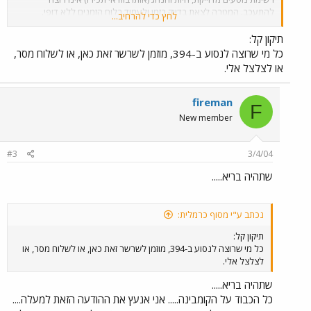
להתעכב. המטרה לצאת בדיוק בזמן ולעמוד בלוח הזמנים ללא דופי.
לחץ כדי להרחיב...
האוטובוס יסע בשעה הנקובה מעלה, ללא איחורים. מקום איסוף מדויק
בתמח"ת יימסר במהלך השבוע.
תיקון קל:
כל מי שרוצה לנסוע ב-394, מוזמן לשרשר זאת כאן, או לשלוח מסר,
או לצלצל אלי.
fireman
F
New member
#3
3/4/04
שתהיה בריא.....
נכתב ע"י מסוף כרמלית:
תיקון קל:
כל מי שרוצה לנסוע ב-394, מוזמן לשרשר זאת כאן, או לשלוח מסר, או
לצלצל אלי.
שתהיה בריא.....
כל הכבוד על הקומבינה..... אני אנעץ את ההודעה הזאת למעלה....