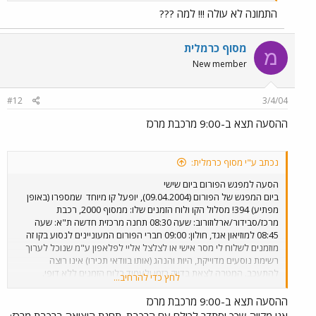
התמונה לא עולה !!! למה ???
מסוף כרמלית
מ
New member
#12
3/4/04
ההסעה תצא ב-9:00 מרכבת מרכז
נכתב ע"י מסוף כרמלית:
הסעה למפגש הפורום ביום שישי
ביום המפגש של הפורום (09.04.2004), יופעל קו מיוחד
שמספרו (באופן
מפתיע) 394! מסלול הקו ולוח הזמנים שלו: ממסוף 2000, רכבת
מרכז/סבידור/ארלוזורוב: שעה 08:30 תחנה מרכזית חדשה ת"א: שעה
08:45 למוזיאון אגד, חולון: 09:00 חברי הפורום המעוניינים לנסוע בקו זה
מוזמנים לשלוח לי מסר אישי או לצלצל אליי לפלאפון ע"מ שנוכל לערוך
רשימת נוסעים מדוייקת, היות והנהג (אותו בוודאי תכירו) אינו רוצה
להתעכב. המטרה לצאת בדיוק בזמן ולעמוד בלוח הזמנים ללא דופי.
לחץ כדי להרחיב...
האוטובוס יסע בשעה הנקובה מעלה, ללא איחורים. מקום איסוף מדויק
בתמח"ת יימסר במהלך השבוע.
ההסעה תצא ב-9:00 מרכבת מרכז
אני מקווה שכך יסתדר לכולם עם הרכבת. תחנת היציאה ברכבת מרכז: