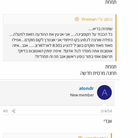
תמחת
נכתב ע"י fireman:
שתהיה בריא.....
כל הכבוד על הקומבינה..... אני אנעץ את ההודעה הזאת למעלה....
במידה וארצה לנסוע בקו הייחודי אני אצטרך לקום מוקדם....אפילו
מאוד מאוד מוקדם בשביל להגיע ב8:30 לארלוזורוב...... אגב...איזה
אוטובוס אתה מסדר לנו? אדום?
איפה ימתין האוטובוס בדיוק?
תרשום אותי בתור נוסע ראשון אגב מה זה תמח"ת?
תמחת
תחנה מרכזית חדשה
alondr
A
New member
#6
3/4/04
אנדי