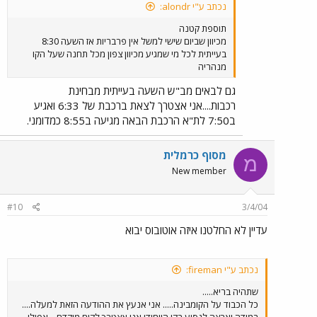
נכתב ע"י alondr:
תוספת קטנה
מכיוון שביום שישי למשל אין פרבריות אז השעה 8:30
בעייתית לכל מי שמגיע מכיוון צפון מכל תחנה שעל הקו
מנהריה
גם לבאים מב"ש השעה בעייתית מבחינת
רכבות....אני אצטרך לצאת ברכבת של 6:33 ואגיע
ב7:50 לת"א הרכבת הבאה מגיעה ב8:55 כמדומני.
מסוף כרמלית
מ
New member
#10
3/4/04
עדיין לא החלטנו איזה אוטובוס יבוא
נכתב ע"י fireman:
שתהיה בריא.....
כל הכבוד על הקומבינה..... אני אנעץ את ההודעה הזאת למעלה....
במידה וארצה לנסוע בקו הייחודי אני אצטרך לקום מוקדם....אפילו