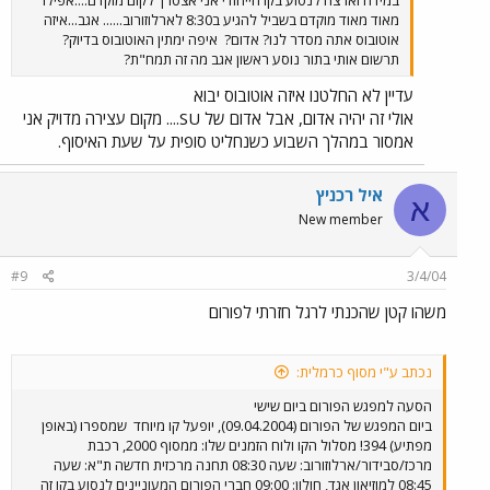
מאוד מאוד מוקדם בשביל להגיע ב8:30 לארלוזורוב...... אגב...איזה
אוטובוס אתה מסדר לנו? אדום?
איפה ימתין האוטובוס בדיוק?
תרשום אותי בתור נוסע ראשון אגב מה זה תמח"ת?
עדיין לא החלטנו איזה אוטובוס יבוא
אולי זה יהיה אדום, אבל אדום של SU.... מקום עצירה מדויק אני
אמסור במהלך השבוע כשנחליט סופית על שעת האיסוף.
איל רכניץ
א
New member
#9
3/4/04
משהו קטן שהכנתי לרגל חזרתי לפורום
נכתב ע"י מסוף כרמלית:
הסעה למפגש הפורום ביום שישי
ביום המפגש של הפורום (09.04.2004), יופעל קו מיוחד
שמספרו (באופן
מפתיע) 394! מסלול הקו ולוח הזמנים שלו: ממסוף 2000, רכבת
מרכז/סבידור/ארלוזורוב: שעה 08:30 תחנה מרכזית חדשה ת"א: שעה
08:45 למוזיאון אגד, חולון: 09:00 חברי הפורום המעוניינים לנסוע בקו זה