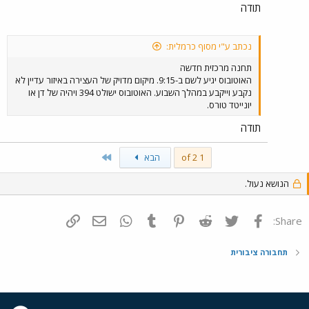
תודה
נכתב ע"י מסוף כרמלית:
תחנה מרכזית חדשה
האוטובוס יגיע לשם ב-9:15. מיקום מדויק של העצירה באיזור עדיין לא
נקבע וייקבע במהלך השבוע. האוטובוס ישולט 394 ויהיה של דן או
יונייטד טורס.
תודה
Last
1 of 2
הבא
הנושא נעול.
פייסבוק
Twitter
Reddit
Pinterest
Tumblr
WhatsApp
דואר אלקטרוני
הוסף קישור
Share:
תחבורה ציבורית