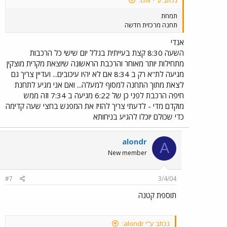
נכתב ע"י cmr:
תמחת
תחנה מרכזית חדשה
אנדי
השעה 8:30 קצת בעייתית בגלל יום שישי כל הרכבות
מתחילות יותר מאוחר והרכבת הראשונה שיוצאת מקרית מוצקין
מגיעה לת"א רק ב 8:34 אם לא יהיו עיכובים... ועדיין צריך גם
לצאת מתוך התחנה למסוף למעלה... ואם אני מגיע לתחנת
חיפה הרכבת לפני כן של 6:22 מגיעה ב 7:34 וזה ממש
מוקדם מדי - לדעתי צריך להזיז את המפגש בחצי שעה קדימה
כדי שכולם יוכלו להגיע בניחותא
alondr
A
New member
#7
3/4/04
תוספת קטנה
נכתב ע"י alondr: