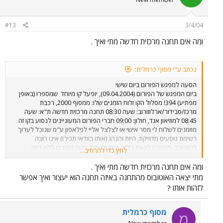
#13
3/4/04
ומה אים תחנה מרכזית חדשה מתי ואיך .
נכתב ע"י מסוף כרמלית:
הסעה למפגש הפורום ביום שישי
ביום המפגש של הפורום (09.04.2004), יופעל קו מיוחד
שמספרו (באופן
מפתיע) 394! מסלול הקו ולוח הזמנים שלו: ממסוף 2000, רכבת
מרכז/סבידור/ארלוזורוב: שעה 08:30 תחנה מרכזית חדשה ת"א: שעה
08:45 למוזיאון אגד, חולון: 09:00 חברי הפורום המעוניינים לנסוע בקו זה
מוזמנים לשלוח לי מסר אישי או לצלצל אליי לפלאפון ע"מ שנוכל לערוך
רשימת נוסעים מדוייקת, היות והנהג (אותו בוודאי תכירו) אינו רוצה
להתעכב. המטרה לצאת בדיוק בזמן ולעמוד בלוח הזמנים ללא דופי.
לחץ כדי להרחיב...
האוטובוס יסע בשעה הנקובה מעלה, ללא איחורים. מקום איסוף מדויק
בתמח"ת יימסר במהלך השבוע.
ומה אים תחנה מרכזית חדשה מתי ואיך .
מתי יצאה האוטובוס מהתחנה באיזה תחנה הוא יעצור ואיך אפשר
לזהות אותו ?
מסוף כרמלית
מ