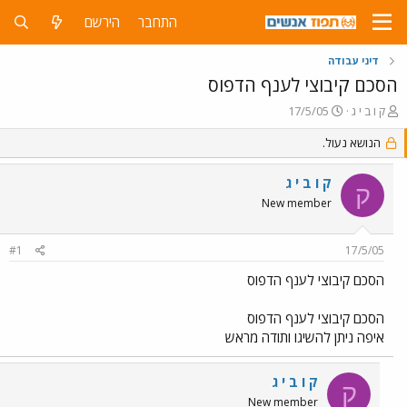
התחבר
הירשם
דיני עבודה
הסכם קיבוצי לענף הדפוס
פ
פ
ק ו ב י ג
17/5/05
ו
ו
ת
ר
הנושא נעול.
ח
ס
ה
ם
ק ו ב י ג
ק
נ
ב
New member
ו
ת
ש
א
א
ר
#1
17/5/05
י
ך
הסכם קיבוצי לענף הדפוס
הסכם קיבוצי לענף הדפוס
איפה ניתן להשיגו ותודה מראש
ק ו ב י ג
ק
New member