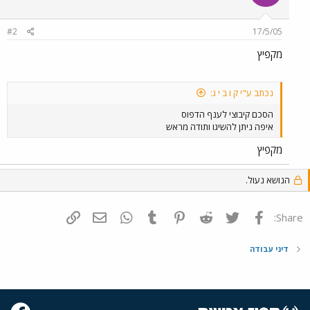
#2
17/5/05
מקפיץ
נכתב ע"י ק ו ב י ג:
הסכם קיבוצי לענף הדפוס
איפה ניתן להשיגו ותודה מראש
מקפיץ
הנושא נעול.
פייסבוק
Twitter
Reddit
Pinterest
Tumblr
WhatsApp
דואר אלקטרוני
הוסף קישור
Share:
דיני עבודה