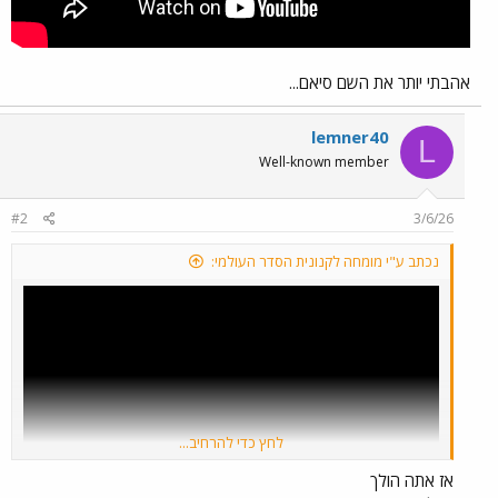
אהבתי יותר את השם סיאם...
lemner40
L
Well-known member
#2
3/6/26
נכתב ע"י מומחה לקנונית הסדר העולמי:
לחץ כדי להרחיב...
אז אתה הולך