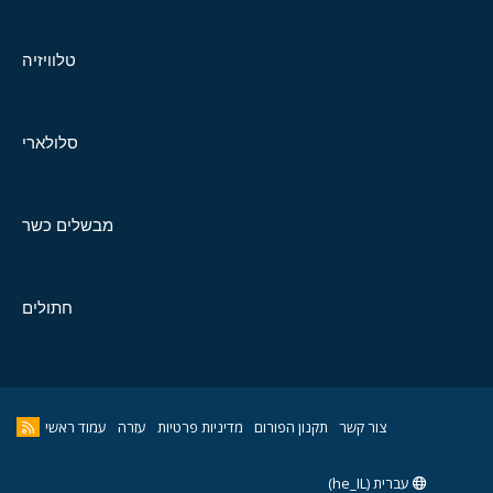
טלוויזיה
סלולארי
מבשלים כשר
חתולים
צור קשר
תקנון הפורום
מדיניות פרטיות
עזרה
עמוד ראשי
עברית (he_IL)