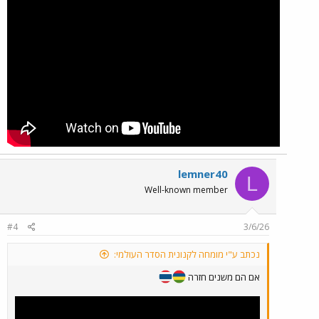
lemner40
L
Well-known member
#4
3/6/26
נכתב ע"י מומחה לקנונית הסדר העולמי:
אם הם משנים חזרה