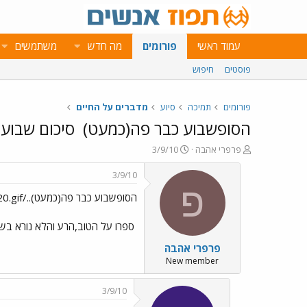
עמוד ראשי
פורומים
מה חדש
משתמשים
פוסטים
חיפוש
פורומים
תמיכה
סיוע
מדברים על החיים
הסופשבוע כבר פה(כמעט)
סיכום שבוע
פ
פ
פרפרי אהבה
3/9/10
ו
ו
ת
ר
3/9/10
ח
ס
פ
הסופשבוע כבר פה(כמעט)../images/Emo20.gif סיכום שבוע
ה
ם
נ
ב
ו
ת
ספרו על הטוב,הרע והלא נורא בש
ש
א
פרפרי אהבה
א
ר
י
New member
ך
3/9/10