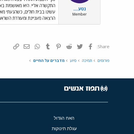
נטע....
עשינו בבית חולים, כשהגעתי מא
Member
הרצאה מעניינת ומעוררת השראה ב
פייסבוק
Twitter
Reddit
Pinterest
Tumblr
WhatsApp
דואר אלקטרונ
הוסף קי
Share:
פורומים
תמיכה
סיוע
מדברים על החיים
האח הגדול
עגלת תינוקות