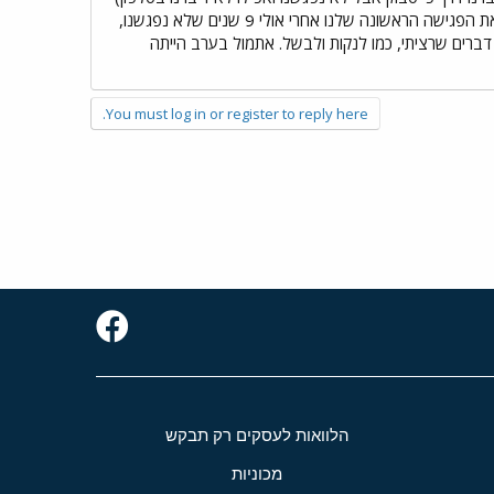
התקשרה אליי. היא מאושפזת באיכילוב, אחרי אירוע מוחי. מקרה שעורר אצלי המון רגשות מעורבים. וככה יצא שאת הפגישה הראשונה שלנו אחרי אולי 9 שנים שלא נפגשנו,
ברים שרציתי, כמו לנקות ולבשל. אתמול בערב הייתה
You must log in or register to reply here.
הלוואות לעסקים רק תבקש
מכוניות