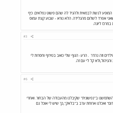
ף המופע לגשת לבמאית ולהגיד לה שהם פשוט נפלאים. כיף
 שאני אפרד לשלום מהגלידה. הלא נורא - שבוע קצת עמוס
במרכז ליוגה.
#3
לדים וזה נהדר
. הרע- הגוף שלי כואב בטירוף וחסרות לי
ניהול,ולא קל לי עם זה.
#6
",השתמשנו ב"נפשונית" שקיבלנו מהעבודה של הבחור. ואחרי
סדום" ואכלנו ארוחת ערב ב"בלאק",כך שיש לי אוכל גם