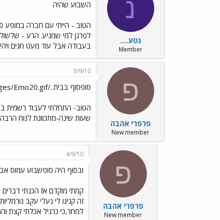
נ
השבוע שהיה
הטוב - הייתי עם חברה במופע פ
לפרגן למי שמגיע. הרע - שלשולי
נטע....
בעבודה אבל עוד מעט חגים ויהיה 
Member
3/9/10
פ
סופסוף בבית../images/Emo20.gif עכשיו רשמית הסופשבוע פה../images/Emo70.gif
הטוב- התחלתי לעבוד רשמית בגן
שעות שינה-מתכוונת לנוח הרבה
פרפרי אהבה
New member
4/9/10
פ
ובסוף היה סופשבוע עמוס אבל כיף ../9.gif
קמתי מוקדם אז הכנתי דברים ל
זה קנינו לי נעלי עקב נורמליו
פרפרי אהבה
למחר,כי כרגיל אכלתי קצת ו
New member