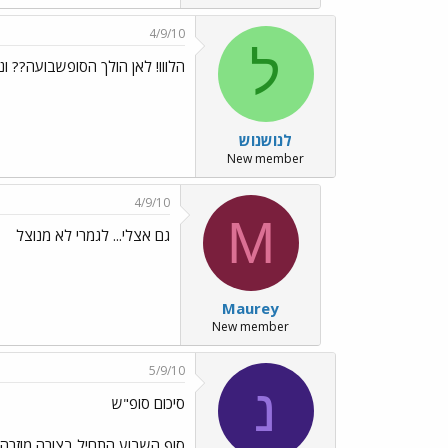
4/9/10
ל
הלווו! לאן הולך הסופשבועה?? ונגמ
לנושנוש
New member
4/9/10
M
גם אצלי... לגמרי לא מנוצל
Maurey
New member
5/9/10
נ
סיכום סופ"ש
סוף השבוע התחיל בצורה מוזרה ב