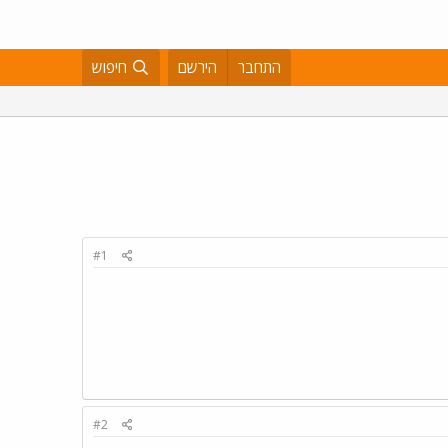
התחבר
הירשם
חיפוש
#1
#2