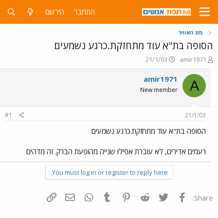
התחבר
הירשם
מזג האוויר
הסופה בת"א עוד מתחזקת.כרגע נשמעים
פ
פ
21/1/03
amir1971
ו
ו
ת
ר
amir1971
A
ח
ס
New member
ה
ם
נ
ב
ו
ת
#1
21/1/03
ש
א
א
ר
הסופה בת"א עוד מתחזקת.כרגע נשמעים
י
ך
רעמים אדירים, לא עוברת אפילו שנייה מהופעת הברק. זה מדהים
You must log in or register to reply here.
פייסבוק
Twitter
Reddit
Pinterest
Tumblr
WhatsApp
דואר אלקטרוני
הוסף קישור
Share: