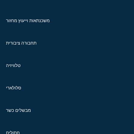
משכנתאות וייעוץ מחזור
תחבורה ציבורית
טלוויזיה
סלולארי
מבשלים כשר
חתולים