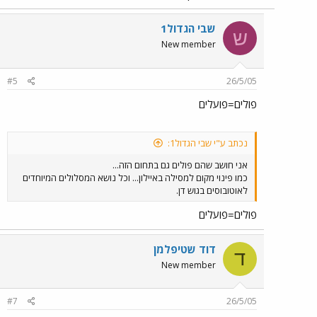
שבי הגדול1
ש
New member
#5
26/5/05
פולים=פועלים
נכתב ע"י שבי הגדול1:
אני חושב שהם פולים גם בתחום הזה...
כמו פינוי מקום למסילה באיילון... וכל נושא המסלולים המיוחדים
לאוטובוסים בגוש דן.
פולים=פועלים
דוד שטיפלמן
ד
New member
#7
26/5/05