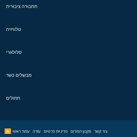
תחבורה ציבורית
טלוויזיה
סלולארי
מבשלים כשר
חתולים
צור קשר
תקנון הפורום
מדיניות פרטיות
עזרה
עמוד ראשי