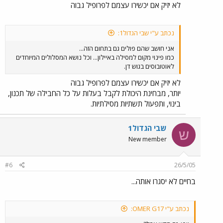
לא יזיק אם יכשירו עצמם לפרופיל גבוה
נכתב ע"י שבי הגדול1:
אני חושב שהם פולים גם בתחום הזה...
כמו פינוי מקום למסילה באיילון... וכל נושא המסלולים המיוחדים
לאוטובוסים בגוש דן.
לא יזיק אם יכשירו עצמם לפרופיל גבוה
יותר, מבחינת היכולת לקבל בעלות על כל החבילה של תכנון,
בינוי, ותפעול תשתיות מסילתיות.
שבי הגדול1
ש
New member
#6
26/5/05
בחיים לא יסגרו אותה...
נכתב ע"י OMER G17: