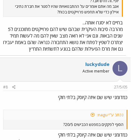
יופי..זה חדש אבל?
אגב מה אתם אומרים על ההתבטאויות שהיו לסגור את חברת נתיבי
איילון כדי שלא תחפש פרוייקטים בכוח?
בחיים לא יסגרו אותה...
מהרבה סיבות העיקרית שבהם שיש להם פרוייקטים מתוכננים ל5
שנים הבאות. וגם אני לא רואה מצב שאין להם מה לעשות תמיד
יצתרכו לשפץ לפתח את נושא התחבורה כנראה שהם באמת יעבירו
גם את מרכז הפעילות שלהם בנוגע לתשתיות התח"ץ
luckydude
L
Active member
#8
27/5/05
כמדומני שיש שם איזה קיוסק בלתי חוקי
נכתב ע"י nagu:
הסוף לפקקים במפגש הכבישים 20/5?
כמדומני שיש שם איזה קיוסק בלתי חוקי