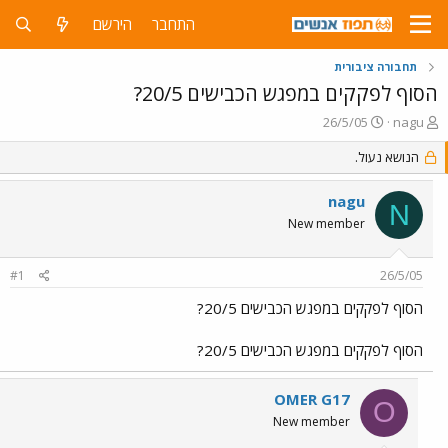
התחבר
הירשם
תחבורה ציבורית
הסוף לפקקים במפגש הכבישים 20/5?
פ
פ
26/5/05
nagu
ו
ו
ת
ר
הנושא נעול.
ח
ס
ה
ם
nagu
N
נ
ב
New member
ו
ת
ש
א
א
ר
#1
26/5/05
י
ך
הסוף לפקקים במפגש הכבישים 20/5?
הסוף לפקקים במפגש הכבישים 20/5?
OMER G17
O
New member