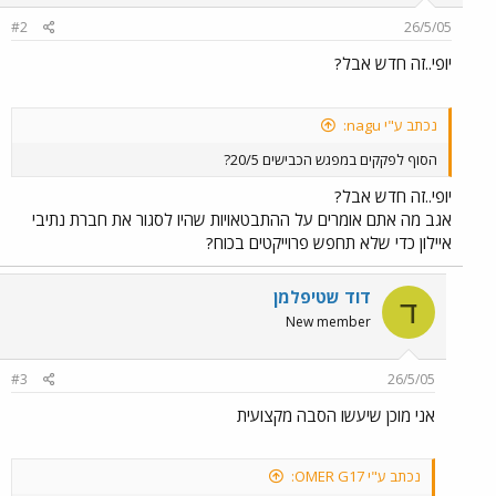
#2
26/5/05
יופי..זה חדש אבל?
נכתב ע"י nagu:
הסוף לפקקים במפגש הכבישים 20/5?
יופי..זה חדש אבל?
אגב מה אתם אומרים על ההתבטאויות שהיו לסגור את חברת נתיבי
איילון כדי שלא תחפש פרוייקטים בכוח?
דוד שטיפלמן
ד
New member
#3
26/5/05
אני מוכן שיעשו הסבה מקצועית
נכתב ע"י OMER G17: