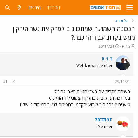
התחבר
הירשם
תל אביב
הנכונה השמועה שמתכוונים לפרק את גשר הירקון
ממש בקרוב עבור הרכבת?
פ
פ
29/11/21
R 1 3
ו
ו
ת
ר
R 1 3
ח
ס
Well-known member
ה
ם
נ
ב
ו
ת
#1
29/11/21
ש
א
א
ר
בשיחה מקרית עם בעלי חנויות באבן גבירול
י
במדרכה המערבית בחלקו הצפוני ליד הורקנוס
ך
טוענים שכבר תוך שבוע יתקדמו החפירות לגשר המיתולוגי שלנו
תפוזדם7
Member