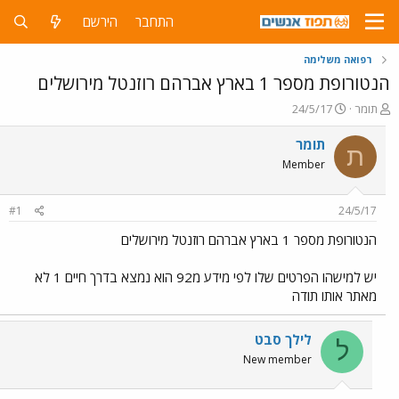
התחבר
הירשם
רפואה משלימה
הנטורופת מספר 1 בארץ אברהם רוזנטל מירושלים
פ
פ
תומר
24/5/17
ו
ו
ת
ר
תומר
ת
ח
ס
Member
ה
ם
נ
ב
ו
ת
#1
24/5/17
ש
א
א
ר
הנטורופת מספר 1 בארץ אברהם רוזנטל מירושלים
י
ך
יש למישהו הפרטים שלו לפי מידע מ92 הוא נמצא בדרך חיים 1 לא
מאתר אותו תודה
לילך סבט
ל
New member