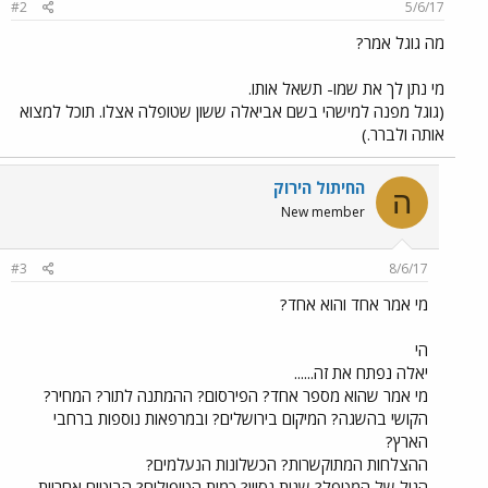
#2
5/6/17
מה גוגל אמר?
מי נתן לך את שמו- תשאל אותו.
(גוגל מפנה למישהי בשם אביאלה ששון שטופלה אצלו. תוכל למצוא
אותה ולברר.)
החיתול הירוק
ה
New member
#3
8/6/17
מי אמר אחד והוא אחד?
הי
יאלה נפתח את זה......
מי אמר שהוא מספר אחד? הפירסום? ההמתנה לתור? המחיר?
הקושי בהשגה? המיקום בירושלים? ובמרפאות נוספות ברחבי
הארץ?
ההצלחות המתוקשרות? הכשלונות הנעלמים?
הגיל של המטפל? שנות נסיון? כמות הטיפולים? הביטוח אחריות