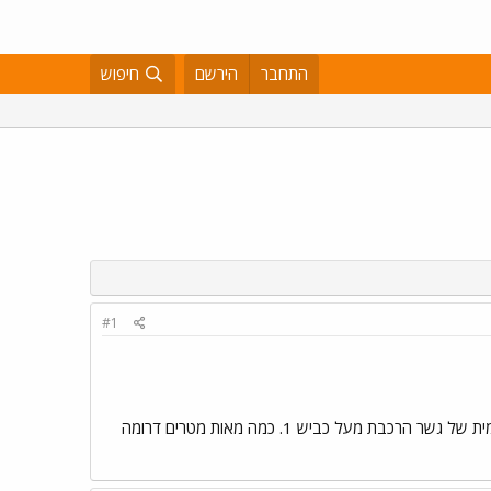
התחבר
הירשם
חיפוש
#1
התמונה הבאה קצת מטושטשת (Motorola V3x ממרחק) אבל אפשר לראות את הנחת הפסים על הרמפה הדרומית של גשר הרכבת מעל כביש 1. כמה מאות מטרים דרומה