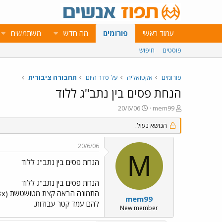
עמוד ראשי
פורומים
מה חדש
משתמשים
פוסטים
חיפוש
פורומים
אקטואליה
על סדר היום
תחבורה ציבורית
הנחת פסים בין נתב"ג ללוד
פ
פ
20/6/06
mem99
ו
ו
ת
ר
הנושא נעול.
ח
ס
ה
ם
20/6/06
נ
ב
M
ו
ת
הנחת פסים בין נתב"ג ללוד
ש
א
א
ר
הנחת פסים בין נתב"ג ללוד
י
ך
mem99
להם עמד קטר עבודות.
New member