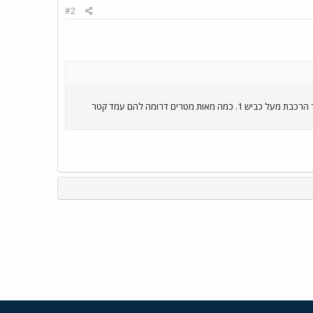
#2
התמונה הבאה קצת מטושטשת (Motorola V3x ממרחק) אבל אפשר לראות את הנחת הפסים על הרמפה הדרומית של גשר הרכבת מעל כביש 1. כמה מאות מטרים דרומה להם עמד קטר