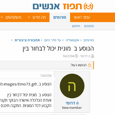
עמוד ראשי
פורומים
מה חדש
משתמשים
פוסטים
חיפוש
פורומים
אקטואליה
על סדר היום
תחבורה ציבורית
הנוסע ב
מונית יכול לבחור בין
פ
פ
ה דרומי
16/2/04
ו
ו
ת
ר
הנושא נעול.
ח
ס
ה
ם
16/2/04
נ
ב
ה
ו
ת
הנוסע ב../images/Emo73.gif מונית יכול לבחור בין
ש
א
א
ר
הנוסע ב
מונית יכול לבחור בין
י
וועדת הכלכלה אישרה הבוקר תקנה 
ך
ה דרומי
הקבוע לכל המוניות. התקנה תיכנס לתוקף בתוך 30 יו
New member