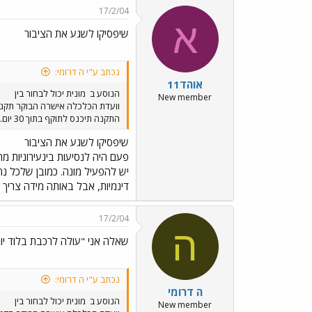
17/2/04
א
שיפסיקו לשגע את הציבור
נכתב ע"י ה דרומי:
אוהד11
הנוסע ב
מונית יכול לבחור בין
New member
וועדת הכלכלה אישרה הבוקר תקנה 
התקנה תיכנס לתוקף בתוך 30 יום. YOGA YOGA YOGA
שיפסיקו לשגע את הציבור
פעם היה לנסיעות בינעירוניות מ
יש להפעיל מונה. כמובן שלכל נה
דינמיות, אבל באותה מידה צריך
17/2/04
ה
שאלה אני "עולה לרכבת בלוד יו
נכתב ע"י ה דרומי:
ה דרומי
הנוסע ב
מונית יכול לבחור בין
New member