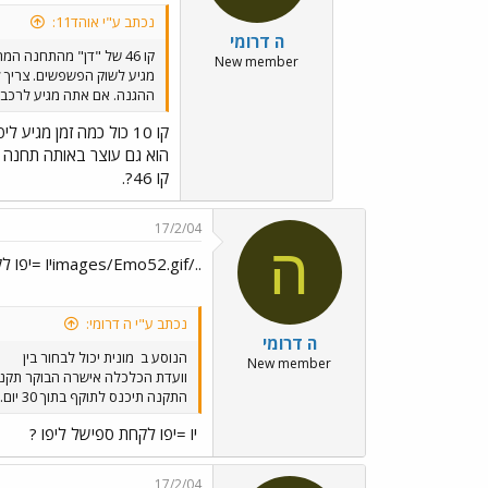
נכתב ע"י אוהד11:
ה דרומי
קו 46 של "דן" מהתחנה המרכזית
New member
מגיע לשוק הפשפשים. צריך 
ההגנה. אם אתה מגיע לרכבת ארלוזרוב אפשר לקחת קו 10 שמג
קו 10 כול כמה זמן מגיע ליפו. האם
הוא גם עוצר באותה תחנה 
קו 46?.
17/2/04
ה
../images/Emo52.gifיו =יפו לקחת ספישל ליפו ?
נכתב ע"י ה דרומי:
ה דרומי
הנוסע ב
מונית יכול לבחור בין
New member
וועדת הכלכלה אישרה הבוקר תקנה 
התקנה תיכנס לתוקף בתוך 30 יום. YOGA YOGA YOGA
יו =יפו לקחת ספישל ליפו ?
17/2/04