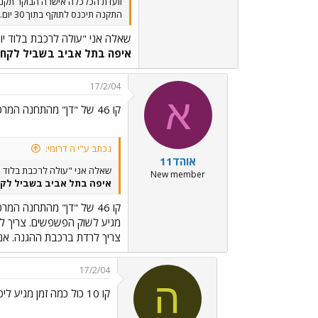
וועדת הכלכלה אישרה הבוקר תקנה 
התקנה תיכנס לתוקף בתוך 30 יום. YOGA YOGA YOGA
שאלה אני "עולה לרכבת בלוד יו
איפה בתל אביב בשביל לקחת 
17/2/04
א
קו 46 של "דן" מהתחנה המרכזית
נכתב ע"י ה דרומי:
אוהד11
שאלה אני "עולה לרכבת בלוד י
New member
איפה בתל אביב בשביל לקחת
קו 46 של "דן" מהתחנה המרכזית
מגיע לשוק הפשפשים. צריך ל
צריך לרדת ברכבת ההגנה. אם אתה מגיע לרכבת ארלוזרו
17/2/04
ה
קו 10 כול כמה זמן מגיע ליפו. האם