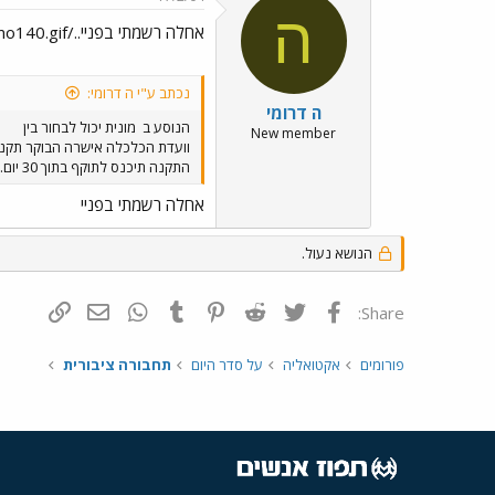
ה
אחלה רשמתי בפניי../images/Emo140.gif
נכתב ע"י ה דרומי:
ה דרומי
הנוסע ב
מונית יכול לבחור בין
New member
וועדת הכלכלה אישרה הבוקר תקנה 
התקנה תיכנס לתוקף בתוך 30 יום. YOGA YOGA YOGA
אחלה רשמתי בפניי
הנושא נעול.
פייסבוק
Twitter
Reddit
Pinterest
Tumblr
WhatsApp
דואר אלקטרונ
הוסף קי
Share:
פורומים
אקטואליה
על סדר היום
תחבורה ציבורית