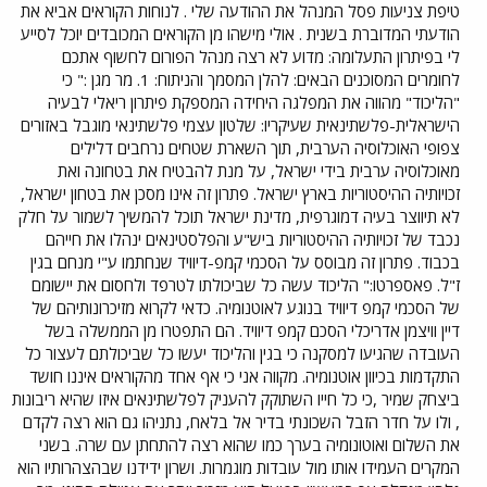
טיפת צניעות פסל המנהל את ההודעה שלי . לנוחות הקוראים אביא את
הודעתי המדוברת בשנית . אולי מישהו מן הקוראים המכובדים יוכל לסייע
לי בפיתרון התעלומה: מדוע לא רצה מנהל הפורום לחשוף אתכם
לחומרים המסוכנים הבאים: להלן המסמך והניתוח: 1. מר מגן :" כי
"הליכוד" מהווה את המפלגה היחידה המספקת פיתרון ריאלי לבעיה
הישראלית-פלשתינאית שעיקריו: שלטון עצמי פלשתינאי מוגבל באזורים
צפופי האוכלוסיה הערבית, תוך השארת שטחים נרחבים דלילים
מאוכלוסיה ערבית בידי ישראל, על מנת להבטיח את בטחונה ואת
זכויותיה ההיסטוריות בארץ ישראל. פתרון זה אינו מסכן את בטחון ישראל,
לא תיווצר בעיה דמוגרפית, מדינת ישראל תוכל להמשיך לשמור על חלק
נכבד של זכויותיה ההיסטוריות ביש"ע והפלסטינאים ינהלו את חייהם
בכבוד. פתרון זה מבוסס על הסכמי קמפ-דיוויד שנחתמו ע"י מנחם בגין
ז"ל. פאספרטו:" הליכוד עשה כל שביכולתו לטרפד ולחסום את יישומם
של הסכמי קמפ דיוויד בנוגע לאוטנומיה. כדאי לקרוא מזיכרונותיהם של
דיין וויצמן אדריכלי הסכם קמפ דיוויד. הם התפטרו מן הממשלה בשל
העובדה שהגיעו למסקנה כי בגין והליכוד יעשו כל שביכולתם לעצור כל
התקדמות בכיוון אוטנומיה. מקווה אני כי אף אחד מהקוראים איננו חושד
ביצחק שמיר ,כי כל חייו השתוקק להעניק לפלשתינאים איזו שהיא ריבונות
, ולו על חדר הזבל השכונתי בדיר אל בלאח, נתניהו גם הוא רצה לקדם
את השלום ואוטונומיה בערך כמו שהוא רצה להתחתן עם שרה. בשני
המקרים העמידו אותו מול עובדות מוגמרות. ושרון ידידנו שבהצהרותיו הוא