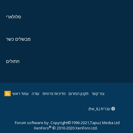
סלולארי
מבשלים כשר
חתולים
צור קשר
תקנון הפורום
מדיניות פרטיות
עזרה
עמוד ראשי
עברית (he_IL)
Forum software by
Copyright©1996-2021,Tapuz Media Ltd.
®
XenForo
© 2010-2020 XenForo Ltd.