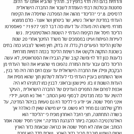
והדתיות בהם היה תלוי בחפץ לב. תהליך שהביא אותנו עד הלום.
סחטנות ובטלנות רבתי העומדת לשבור את החברה הישראלית
לרסיסים. 8."כי "הליכוד" מהווה את המפלגה שחיסלה את הקיפוח
העדתי במדינת ישראל: נשיא, שר ביטחון ושר אוצר- כולם ממוצא
מזרחי. מישהו היה מעלה על דעתו כזה דבר לפני 1977? " פאספרטו:
הליכוד חיסל את הקיפוח העדתי ? השטות האולטימטיבית . גשו
לעיירות הפיתוח ועיינו במסמכים של משרד החינוך.אחרי 20 שנות
שלטון הליכוד הפערים רק גדלו. זה בדוק. חוץ מאשר לצבוע כמה בתים
בשכונת התקווה ולקשט את רשימת הליכוד בכמה דמויות מזרחיות
נלעגות כגון דוד לוי ומשה קצב שרק הגבירו את הסטראוטיפ, לא עשה
הליכוד כלום עבור עדות המזרח. נהפוכו מי שהוציא את השד העדתי מן
הבקבוק ופילג את החברה הישראלית עד עצם היום הזה היה מר בגין ,
אשר השתמש בעניין העדתי כדי לעלות לשלטון תוך שהוא מסית את
העדות השונות זו בזו. פיינשטן ובראזני. לבגין כמו לנתניהו לא היה
אכפת לפרום את התפרים העדינים של החברה הישראלית , העיקר
להשיג עוד כמה מנדטים. לבסוף טוען הכותב: " ואל נא תטעו, ידידי:
אינני חסיד שוטה. אני יודע כי לליכוד היו גם טעויות בניהול המדינה, על
חלקן שילמנו גם מחיר לא פשוט. וכי יש מישהו שאין לו כאלה? אך
בשורה התחתונה, חצי היובל האחרון מוכיח כי "הליכוד" הוא
האלטרנטיבה הטובה ביותר להנהגת המדינה." אינני חסיד שוטה אומר
הכותב: אם אתה לא חסיד שוטה אז כנראה שבאמת כדור הארץ
שטוח,השמש סובבת סביב כדור הארץ , ושרית חדד היא זמרת.