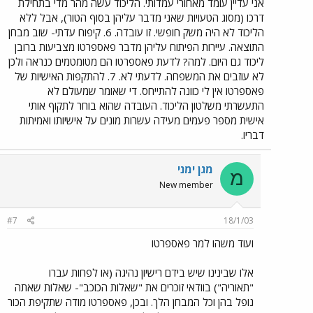
אני עדיין עומד מאחורי עמדותי. הליכוד עשה מהר מדי בתחילת
דרכו (מסוג הטעויות שאני מדבר עליהן בסוף הטור), אבל ללא
הליכוד לא היה משק חופשי. זו עובדה. 6. קיפוח עדתי- שוב מבחן
התוצאה. עיירות הפיתוח עליהן מדבר פאספרטו מצביעות ברובן
ליכוד גם היום. למה? לדעת פאספרטו הם מטומטמים כנראה ולכן
לא עוזבים את המשפחה. לדעתי לא. 7. להתקפות האישיות של
פאספרטו אין לי כוונה להתייחס. די שאומר שמעולם לא
התעשרתי משלטון הליכוד. העובדה שהוא בוחר לתקוף אותי
אישית מספר פעמים מעידה עשרות מונים על אישיותו ואמיתות
דבריו.
מגן ימני
מ
New member
#7
18/1/03
ועוד משהו למר פאספרטו
אלו שבינינו שיש בידם רישיון נהיגה (או לפחות עברו
"תאוריה") בוודאי זוכרים את "שאלות הכוכב"- שאלות שאתה
נופל בהן וכל המבחן הלך. ובכן, פאספרטו מודה שתקיפת הכור