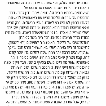
תגובה עם שמו המלא, ואני אענה לו שם. הנה כמה התיחסויות:
1.אוטונומיה- כל מה שכתב פאספרטו מבוסס על
השערות/הערכות/ניתוחים וכו´. "וויצמן אמר" "דיין כתב". דברי
מבוססים על עובדות: הליכוד הציע את האוטונומיה לראשונה.
בלעדיו הרעיון לא היה בא לעולם. בעניין הריאליות, ברק הציע
99% מהשטח והערבים לא הסכימו. אז במה הפיתרון שלו יותר
ריאלי משלי? 2. אוסלו- ב91´ האינתיפאדה דעכה, ערפאת היה
מנודה בגלל תמיכתו בסדאם. הכל היה בשל לפיתרון
האלטרנטיבי של הליכוד- האוטונומיה לתושבים (ולא לשטח).
לראשונה זה היה באמת ריאלי. בא השמאל והרס הכל ע"י כך
שנתן לערבים הרבה יותר ממה שיכלו לחלום עליו שנה קודם.
ד"א, קצת מצחיק שאני כותב מה היינו עושים בסעיף 1 ומר
פאספרטו שואל מה היינו עושים בסעיף 2 שלו. אבל אין לי כוונה
להיכנס לעימות אישי עימו. 3. הסכם השלום- שוב השערות
ונבואות. העובדות קובעות: השלום הושג בימי ממשלת הליכוד,
בדיוק כמו שאצל נתניהו ירדו הפיגועים. אם פאספרטו חולק על
זה, שיפרט. אם לא- הוא מושתק. אפשר לכתוב מאה ספרים על
איך ולמה. יש עובדות וזהו. 4. בעניין ההתנחלויות- יש לנו מחלוקת
אידאולוגית. אני חושב שהן חשובות לבטחון המדינה. ולראיה: מי
שהקים אותן לראשונה היה המערך ! (סליחה שלא נתתי לו
קרדיט, אבל את רב העבודה עשינו אנחנו). 5. המשק החופשי-