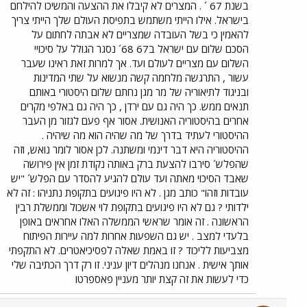
בשנת 67 ´ . המצרים לא קיבלו את ההצעה והמשיכו להילחם
בישראל. אילו הייתי משתמש בתפיסת העולם שלך הייתי צריך
להאמין כי בשל העובדה שמצריים לא אבתה לחתום על
הסכם שלום עם ישראל ב67 68´ נסגר הגולל על סיכויי
השלום עם מצריים לעולם ועד. אך למרות זאת ראינו שעבר
עשור , התרגשה מלחמה קשה מנשוא על שתי המדינות
ובניגוד לתיאוריה של מר מגן נחתם שלום היסטורי באותם
תנאים ממש. כך היה גם עם ירדן , כך היה גם באלפי מקרים
אחרים בהיסטוריה האנושית. אסור אף פעם לגזור מן העבר
ההיסטורי לעתיד בדרך של מה שהיה הוא מה שיהיה .
ההיסטוריה היא דבר דינמי ומשתנה. לכן אסור לומר נואש, וזה
שהפלש´ סירבו להצעת ברק באותה נקודת זמן אין פירושה
שאבד הסיכוי מאתה ועד עולם להגיע להסדר עם הפלש´ "יש
עובדות וזהו" כותב מגן . לא היו פיגועים בתקופת נתניהו : זה לא
ילדותי ? גם לא היו פיגועים בתקופת לוי אשכול וממשלת רבין
הראשונה . זה אומר שראשי הממשלה האלו אחראים באופן
בלעדי למצב . יש גם השפעות אחרות למה עיירות הפיתוח
מצביעות לליכוד ? זו באמת שאלה לפסיכיאטרים. לא התקפתי
אותך אישית . אנחנו מנהלים דיון עניני. זו רק דרך הכתיבה שלי
כדי לעשות את זה קצת יותר מעניין פאספרטו