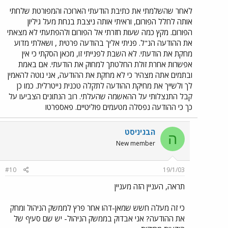
לאחר שהשלמתי את כתיבת הודעתי הארוכה והמפורטת שלחתי
אותה לחלל הפורום, וראיתי אותה ניצבת בנחת מעל גיליון
הפורום. מקץ כמה שעות חזרתי אל הפורום ולהפתעתי לא מצאתי
את ההודעה הנ"ל. פניתי אליך בהודעה פרטית , ושאלתי מדוע
מחקת את הודעתי. לא השבת לפנייתי זו, מכאן הסקתי כי אין
אפשרות אחרת זולת החלטתך למחוק את הודעתי. אם באמת
ובתמים אתה מצהיר כי לא מחקת את ההודעה, אני נוטה להאמין
לך ולשייך את מחיקת ההודעה לתקלה טכנית נייטרלית. כמו כן
קבל התנצלותי על ההאשמה שהעלתי. רוב הנתונים הצביעו על
כך כי ההודעה נפסלה מטעמים פוליטיים. פאספרטו
הבגיניסט
ה
New member
#10
19/1/03
תראה, העניין הזה מעניין
כי זה מעלה חשש שמאן-דהו אחר פרץ לממשק הניהול ומחק
את ההודעה? אני אבדוק בממשק הניהול- יש שם סעיף של