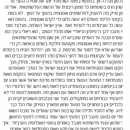
נלסון מנדלה אך במעשיו בפועל הוא מזכיר יותר את אטילה ההוני. מר
שרון הרס בשיטתיות כל סממן ריבונית של הרשות הפלשתינאית . אולי זה
מן טריק כזה להעניק לפלשתינים אוטנומיה בהפוך על הפוך . לא בטוח.
בקיצור הליכוד מעולם לא עשה כלום כדי לקדם אוטנומיה . נהפוכו הוא
עשה כל שביכולתו כדי לטרפד זאת . ארץ ישראל השלמה, מצלצל מוכר
? מעבר לכך ה"פיתרון הריאלי" אותו מהלל הכותב , הוא ריאלי בערך כמו
שש"ס תבנה על העולים שיצביעו לה. אין שום סיכוי שהפלשתינאים
יסכימו לחיות באיזו אוטונומיה מקוטעת וחלקית בשלום ובאחווה רק כדי
שגדעון עזרא יוכל לסגור עוד מרפסת. 2. מר מגן :"הליכוד הוכיח כי ביכולתו
לעמוד על עקרונותיו גם מול לחצי העולם כולו: למרות לחצים כבדים הוא
התעקש לשמור על זכויותיו של העם היהודי בארץ ישראל, וכחלק מכך
הקים מאות התנחלויות והחיל את ריבונות ישראל על הגולן." פאספרטו:
האם עדיין קיים אדם הנמצא מחוץ למוסד שיקומי המתפאר בהקמת מאות
התנחלויות ? המפעל הכושל ביותר בתולדות מדינת ישראל אשר פוגע יום
יום בביטחוננו בחוסננו ובמעמדינו הבין לאומי,הוא הישג של הליכוד? הרי
היום אף אחד לא יודע מה לעשות עם האסון הזה. חוששים לפנות כדי לא
להצטייר כבורחים או כמתקפלים, מצד שני מבזבזים משאבים יקרים הן
כלכליים והן ביטחוניים על מפעל שחוץ מתאריך הפירוק שלו הכל כבר
ידוע. שלא להזכיר חלילה את קורבנות האדם שעולים על מזבח השווא
מדי יום כמעט. מעבר לכך הסעיף השני עומד בסתירה לסעיף הראשון
:"שלטון עצמי פלשתינאי מוגבל באזורים צפופי האוכלוסיה הערבית" . איך
התכוון הליכוד ליישם סעיף זה אם תקע מאות התנחלויות בתוך איזורים