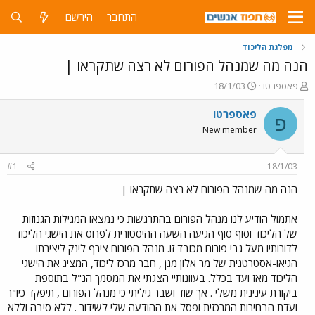
התחבר
הירשם
מפלגת הליכוד
הנה מה שמנהל הפורום לא רצה שתקראו |
פ
פ
פאספרטו
18/1/03
ו
ו
ת
ר
פאספרטו
פ
ח
ס
New member
ה
ם
נ
ב
ו
ת
#1
18/1/03
ש
א
א
ר
הנה מה שמנהל הפורום לא רצה שתקראו |
י
ך
אתמול הודיע לנו מנהל הפורום בהתרגשות כי נמצאו המגילות הגנוזות
של הליכוד וסוף סוף הגיעה השעה ההיסטורית לפרוס את הישגי הליכוד
לדורותיו מעל גבי פורום מכובד זו. מנהל הפורום צירף לינק ליצירתו
הגיאו-אסטרטגית של מר אלון מגן , חבר מרכז ליכוד, המציג את הישגי
הליכוד מאז ועד בכלל. בעוונותיי הצגתי את המסמך הנ"ל בתוספת
ביקורת עינינית משלי . אך שוד ושבר גיליתי כי מנהל הפורום , תיפקד כיו"ר
ועדת הבחירות המרכזית ופסל את ההודעה שלי לשידור . ללא סיבה וללא