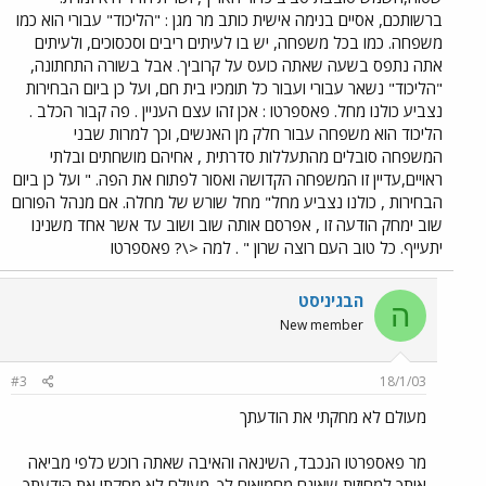
ברשותכם, אסיים בנימה אישית כותב מר מגן : "הליכוד" עבורי הוא כמו
משפחה. כמו בכל משפחה, יש בו לעיתים ריבים וסכסוכים, ולעיתים
אתה נתפס בשעה שאתה כועס על קרוביך. אבל בשורה התחתונה,
"הליכוד" נשאר עבורי ועבור כל תומכיו בית חם, ועל כן ביום הבחירות
נצביע כולנו מחל. פאספרטו : אכן זהו עצם העניין . פה קבור הכלב .
הליכוד הוא משפחה עבור חלק מן האנשים, וכך למרות שבני
המשפחה סובלים מהתעללות סדרתית , אחיהם מושחתים ובלתי
ראויים,עדיין זו המשפחה הקדושה ואסור לפתוח את הפה. " ועל כן ביום
הבחירות , כולנו נצביע מחל" מחל שורש של מחלה. אם מנהל הפורום
שוב ימחק הודעה זו , אפרסם אותה שוב ושוב עד אשר אחד משנינו
יתעייף. כל טוב העם רוצה שרון " . למה <\? פאספרטו
הבגיניסט
ה
New member
#3
18/1/03
מעולם לא מחקתי את הודעתך
מר פאספרטו הנכבד, השינאה והאיבה שאתה רוכש כלפי מביאה
אותך למחוזות שאינם מחמיאים לך. מעולם לא מחקתי את הודעתך