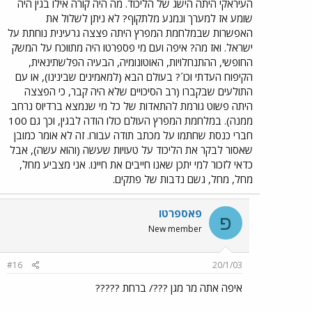
העיראקי היתה הישג של הליכוד. מה היה קורה אילו בגין היה
שומע אז למערך ונמנע מלתקוף? לא ניתן לשלול את
האפשרות שבמלחמת המפרץ היתה פצצה גרעינית נוחתת על
ישראל. ואז מה? איפה ועם מי פספרטו היה מתווכח על המשק
החופשי, ההתנחלויות, האוטונומיה, הבעיה הפלשתינאית,
הקיפוח העדתי וכו´? בעולם הבא (למאמינים שבינינו), או עם
התולעים שבקברו (רב הסיכויים שלא היה קבר, כי הפצצה
היתה פשוט גורמת להתאדות של כל מי שנמצא ברדיוס נרחב
ממנה). במלחמת המפרץ העולם כולו הודה לבגין, וכך גם 100
חברי כנסת שחתמו על מכתב תודה עבורו. זה לא אומר כמובן
שאסור לבקר את הליכוד על טעויות שעשה (והוא עשה), אבל
כדאי לזכור למי יתכן שאנו חייבים את חיינו. אני מצביע מחל,
מחל, מחל, גשם נדבות של פתקים.
פאספרטו
פ
New member
#16
20/1/03
איפה אתה מר מגן ???/ ברחת ?????