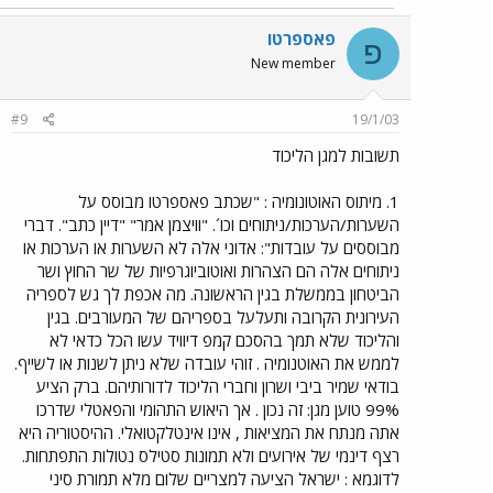
פאספרטו
פ
New member
#9
19/1/03
תשובות למגן הליכוד
1. מיתוס האוטונומיה : "שכתב פאספרטו מבוסס על
השערות/הערכות/ניתוחים וכו´. "וויצמן אמר" "דיין כתב". דברי
מבוססים על עובדות": אדוני אלה לא השערות או הערכות או
ניתוחים אלה הם הצהרות ואוטוביוגרפיות של שר החוץ ושר
הביטחון בממשלת בגין הראשונה. מה אכפת לך גש לספריה
העירונית הקרובה ותעלעל בספריהם של המעורבים. בגין
והליכוד שלא תמך בהסכם קמפ דיוויד עשו הכל כדאי לא
לממש את האוטנומיה . זוהי עובדה שלא ניתן לשנות או לשייף.
בודאי שמיר ביבי ושרון וחברי הליכוד לדורותיהם. ברק הציע
99% טוען מגן: זה נכון . אך היאוש התהומי והפאטלי שדרכו
אתה מנתח את המציאות , אינו אינטלקטואלי. ההיסטוריה היא
רצף דינמי של אירועים ולא תמונות סטילס נטולות התפתחות.
לדוגמא : ישראל הציעה למצריים שלום מלא תמורת סיני