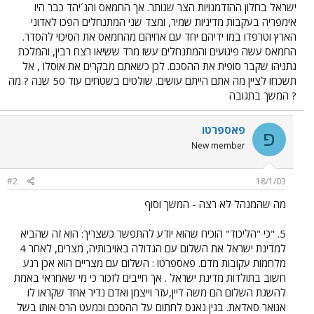
ישראל בחלון ההזדמנויות הצר שנותר. אך החמאס והג´יהד כבר היו
אימפריה בעקבות מדיניות שמיר, ומצד שני המתנחלים הפכו לאדוני
הארץ וטרפדו במו ידיהם יחד עם אחיהם מהחמאס את הסיכוי להסדר.
החמאס עשה פיגועים והמתנחלים עשו מרד ששיאו רצח רבין, והמלכת
נתניהו שקבר סופית את ההסכם. לכן כשאתם מבקרים את אוסלו , אל
תשכחו לציין מה אתם הייתם עושים. שולטים בשטחים עוד 50 שנה ? מה
? המשך בתגובה
פאספרטו
פ
New member
#2
18/1/03
מה שהמנהל לא רצה - המשך וסוף
5. "כי "הליכוד" הוכיח שהוא יודע להתפשר כשצריך: הוא זה שהביא
למדינת ישראל את השלום עם הגדולה באויבותיה, מצרים, לאחר 4
מלחמות עקובות מדם. פאספרטו : השלום עם מצריים הוא אכן רגע
חשוב בתולדות מדינת ישראל . אך חייבים לזכור כי מי שאחראי באמת
להשגת השלום הם משה דיין,עזר וייצמן ואדם נדיר אחד שקראו לו
אנואר סאדאת. בגין נאנס לחתום על ההסכם וכמעט הרס אותו בשל