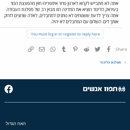
אתה לא מתבייש לקרוא לארגון טרור אימפריה! חוץ מהפצצת הכור
בעיראק הליכוד הוציא את המדינה הזו מבוץ רב של מפלגת העבודה.
אתה צריך לדעת ששטחים לא נותנים למחבלים, לאלה שרוצים לזרוק
אותך לים. השלום עם המחבלים לא יהיה.
You must log in or register to reply here.
פייסבוק
Twitter
Reddit
Pinterest
Tumblr
WhatsApp
דואר אלקטרוני
הוסף קישור
Share:
מפלגת הליכוד
האח הגדול