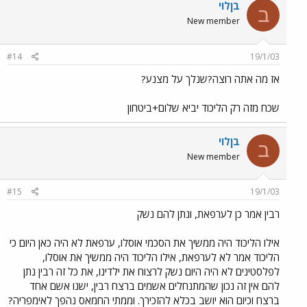
בןלוי
ב
New member
#14
19/1/03
אז מה אתה רוצה?שנלך על מצנע?
שכח מזה רק הליכוד יביא שלום+ביטחון
בןלוי
ב
New member
#15
19/1/03
רבין אמר כן לערפאת, ונתן להם נשק
אילו הליכוד היה ממשיך את הסכמי אוסלו, ערפאת לא היה כאן היום כי
הליכוד אמר לא לערפאת, אילו הליכוד היה ממשיך את אוסלו,
לפלסטינים לא היה היום נשק לרצוח את ילדינו, את כל זה רבין נתן
להם אין זה נכון שהמתנחלים אשמים ברצח רבין, ישנו אשם אחד
ברצח וכיום הוא יושב בכלא להזכירך. וממתי החמאס נהפך לאימפריה?