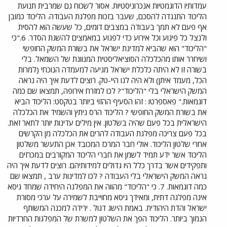
עמדותיו הדוגמטיות אנכרוניסטיות. אסור לשכוח גם שמרבית תנועת
הליכוד התנגדה להסכם, שעבר בזכות מפלגת העבודה. הליכוד כמובן
אף פעם לא תמך בעבודה במצבים דומים, כל שעשה הוא להסית
ולנצל כל פיגוע וכל אירוע כדי לפגוע במאמצים להשגת הסדר. 6."כי
"הליכוד" הוא שהביא למדינת ישראל את בשורת המשק החופשי
ושיחרר אותו מהכלכלה הסוציאליסטית המנוונת של השמאל. בלי
בשורה זו לא היתה כלכלת ישראל מגיעה למעמדה הנוכחי (למרות
הכל, מעמד איתן) ולא היה לנו היי-טק. רוצים לדעת איך היה נראה
המשק הישראלי בלי "הליכוד"? לכו למזרח אירופה, תמצאו שם כמה
דוגמאות." פאספרטו : זהו הסעיף ההזוי ביותר בטקסט: הליכוד הביא
את בשורת המשק החופשי ? הליכוד הרס ניתץ והשמיד את הכלכלה
הישראלית בכל פעם שהיה בשלטון. אין מילים עדינות יותר לתאר זאת.
בכל פעם צריכה מפלגת העבודה להרים את הכלכלה מן הקרשים
אחרי שלטון הליכוד. אולי חבר המרכז המכובד אכן התעשר משלטון
הליכוד אשר ידע תמיד לשמן את חברי הליכוד המקורבים במכרזים
ותפקידים אשר בדרך כלל היו גדולים למידותיהם. רוצים לדעת איך היה
נראה המשק הישראלי בלי העבודה ? לכו למדינות ערב , תמצאו שם
כמה דוגמאות. 7. כי "הליכוד" מהווה את המפלגה היחידה שמחד גיסא
אינה מפלגה דתית, ומאידך גיסא מחוייבת לשמירה על ערכי מסורת
ישראל והדת היהודית. באמת הישג דגול . ירידה למכנה המשותף
הנמוך ביותר. הליכוד הפך את השלטון למשרת של המפלגות החרדיות