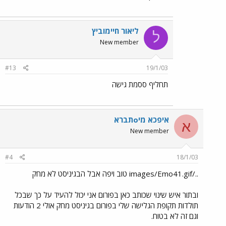
ליאור חיימוביץ
ל
New member
#13
19/1/03
תחליף ססמת גישה
איפכא מיoתברא
א
New member
#4
18/1/03
../images/Emo41.gif טוב ויפה אבל הבגיניסט לא מחק
ובתור איש שינוי שכותב כאן בפורום אני יכול להעיד על כך שבכל
תולדות תקופת הגלישה שלי בפורום בגיניסט מחק אולי 2 הודעות
וגם זה לא בטוח.