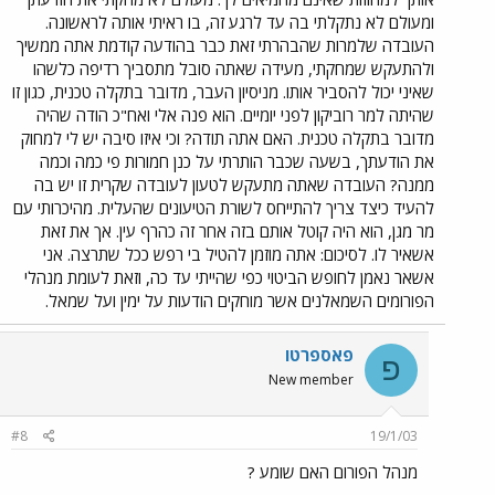
ומעולם לא נתקלתי בה עד לרגע זה, בו ראיתי אותה לראשונה.
העובדה שלמרות שהבהרתי זאת כבר בהודעה קודמת אתה ממשיך
ולהתעקש שמחקתי, מעידה שאתה סובל מתסביך רדיפה כלשהו
שאיני יכול להסביר אותו. מניסיון העבר, מדובר בתקלה טכנית, כגון זו
שהיתה למר רוביקון לפני יומיים. הוא פנה אלי ואח"כ הודה שהיה
מדובר בתקלה טכנית. האם אתה תודה? וכי איזו סיבה יש לי למחוק
את הודעתך, בשעה שכבר הותרתי על כנן חמורות פי כמה וכמה
ממנה? העובדה שאתה מתעקש לטעון לעובדה שקרית זו יש בה
להעיד כיצד צריך להתייחס לשורת הטיעונים שהעלית. מהיכרותי עם
מר מגן, הוא היה קוטל אותם בזה אחר זה כהרף עין. אך את זאת
אשאיר לו. לסיכום: אתה מוזמן להטיל בי רפש ככל שתרצה. אני
אשאר נאמן לחופש הביטוי כפי שהייתי עד כה, וזאת לעומת מנהלי
הפורומים השמאלנים אשר מוחקים הודעות על ימין ועל שמאל.
פאספרטו
פ
New member
#8
19/1/03
מנהל הפורום האם שומע ?