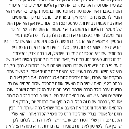
צפופי האוכלוסיה הערבית? כנראה ש"רק הליכוד יכול". 3. כי "הליכוד"
הוכיח בעבר ראיה אסטרטגית ארוכת טווח במספר מקרים. ב-1981 הוא
הוביל להפצצת הכור העיראקי, בעוד יריביו מתנגדים לכך ומאשימים
אותה ב"תעמולת בחירות". פאספרטו: הרס הכור בעיראק הוא אכן הישג
של ממשלת הליכוד הראשונה. הוא למעשה ההישג היחיד של הליכוד
מאז ומעולם. אולי בעצם זו לא חוכמה גדולה, בלהרוס הליכוד תמיד
הצטיין. .4 "1993הוא התנגד בחריפות להסכמי אוסלו, והואשם ע"י יריביו
בזריעת פחד שווא בציבור. כיום, כולנו יודעים מהם הנזקים הבטחוניים
החמורים שהביא הסכם זה למדינת ישראל, ועד כמה צדק "הליכוד"
בהתנגדותו. פאספרטו: קודם כל,האם התנגדות למהלך מסוים היא הישג
? על פי מיטב ידיעתי הישג זהו משהו שאתה משיג בכוחות עצמך. ביקורת
היא לא הישג. ולעצם העניין. לא נמאס לכם להגיד אוסלו ? כאשר אתם
מבקרים את אוסלו , אתם צריכים לתת אלטרנטיבה . אם רבין לא היה
נבחר ב92, האם שמיר היה מצעיד אותנו להסכם שלום מקסים עם כל
מדינות ערב כולל הכרה שלהם בריבונותינו על הגולן יהודה ושומרון עזה
ירושליים ושבוע שבוע עם המצרים על סיני ? שמיר בסך הכל היה דוחה
את הקץ בכמה שנים זה הכל. היה מוסיף עוד התנחלויות , מחזק את
החמאס עוד ועוד ומסבך את המצב עבור ישראל כמה שיותר. הרי רבין
חתם על אוסלו בגלל שהליכוד הרס כל סיכוי להסדר אחר . הוא שלל
הסכם עם ירדן שלל הסדר עם ערביי יו"ש , לא היה מוכן לכלום. לכן
שרבין עלה לשלטון לא נותרו בפניו הרבה ברירות . הוא ניסה להציל את