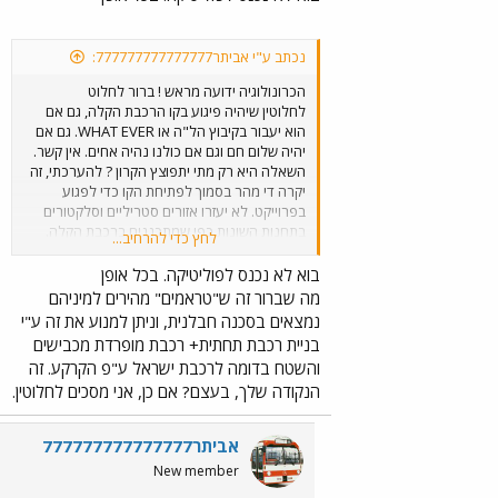
נכתב ע"י אביתר777777777777777:
הכרונולוגיה ידועה מראש ! ברור לחלוט
לחלוטין שיהיה פיגוע בקו הרכבת הקלה, גם אם
הוא יעבור בקיבוץ הל"ה או WHAT EVER. גם אם
יהיה שלום חם וגם אם כולנו נהיה אחים. אין קשר.
השאלה היא רק מתי יתפוצץ הקרון ? להערכתי, זה
יקרה די מהר בסמוך לפתיחת הקו כדי לפגוע
בפרוייקט. לא יעזרו אזורים סטריליים וסלקטורים
בתחנות השונות כפי שמתכננים ברכבת הקלה.
לחץ כדי להרחיב...
משאית תופת תסיים את הסיפור מהר. הם חושבים
שם שיצליחו לבודד את הקלה מכלי רכב כבישיים !
בוא לא נכנס לפוליטיקה. בכל אופן
חלום באספמיה ! ליל מנוחה. שלך, אביתר.
מה שברור זה ש"טראמים" מהירים למיניהם
נמצאים בסכנה חבלנית, וניתן למנוע את זה ע"י
בניית רכבת תחתית+ רכבת מופרדת מכבישים
והשטח בדומה לרכבת ישראל ע"פ הקרקע. זה
הנקודה שלך, בעצם? אם כן, אני מסכים לחלוטין.
אביתר777777777777777
New member