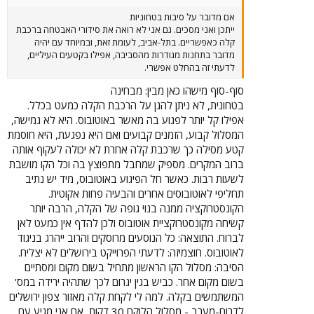
אם מדובר על סיבות בטחוניות
ייתכן ואני מסכים. גם אני לא רואה את סידורי האבטחה ברכבת
קלה כאפשריים. בתל-אביב, לעומת זאת, ובמיוחד עם יהיה
מדובר בתחנות מגודרות מהסביבה, אפילו בקטעים העיליים,
לדעתי זה בהחלט אפשרי.
סוף-סוף מישהו כאן מבין: מבחינה
בטחונית, לא ניתן להגן על הרכבת הקלה כמעט בכלל.
אפילו קל יותר לפגוע בה מאשר באוטובוס. היא לא גמישה,
המסלול קבוע, הזמנים קבועים ואם היא נפגעת, היא חוסמת
קטע מסילה כך שרכבת קלה אחרת לא יכולה לעקוף אותה
ברוב המקרים. מספיק שמחבל מתפוצץ בה וכל הקו מושבת
לשעות רבות. כאשר חל הפיגוע באוטובוס, מיד יש נתיב
תחליפי לאוטובוסים אחרים והבעיה פחות אקוטית.
הקונסטרוקציה ממנה בנוי גופה של הקלה, הרבה יותר
קשיחה מקונסטרוקציית אוטובוס ולכן להדף אין כמעט לאן
לברוח. התוצאה: כל הנוסעים מרוסקים והרוב ייהרג בניגוד
לאוטובוס. חוצמיזה: לדעתי הפרוייקט בירושלים לא יצליח.
הסיבה: מסלול הקו הראשון מתחיל בשום מקום ומסתיים
בשום מקום אחר. כביש בגין יגרום לכך שתהיה ירידה במס'
המשתמשים בקלה. למה לי לקחת קלה מאזור צפון ירושלים
לדרום-מערב - מסלול הלוקח 30 דקות, אם אני מגיע עם