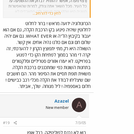
(רצוי מעלה, אפשר להתחיל לבדוק את ההשפעה על
כל העיר. מכל השאר אתה צודק, למרות שהאפשרות
השניה היא שהקו יהיה מעורב ולכן מתאבדים לא
לחץ כדי להרחיב...
יתפוצצו בו (אופטימי מדי?), בכל מקרה המעבר דרך
שועפאט הוא זמני, בעיריה שוכב מודל של פרויקט
הכרונולוגיה ידועה מראש ! ברור לחלוט
מסחר "שער מזרח" בתחילת משה דיין ובו רואים תוואי
לחלוטין שיהיה פיגוע בקו הרכבת הקלה, גם אם הוא
של הרכבת הקלה שיוצא מהגבעה הצרפתית מזרחה
יעבור בקיבוץ הל"ה או WHAT EVER. גם אם יהיה
ופונה שמאלה למשה דיין, עובר בגשר ישר מעל הנחל
שלום חם וגם אם כולנו נהיה אחים. אין קשר.
(איפה שהיום משה דיין מתפתל לאללה), וממשיך לתוך
השאלה היא רק מתי יתפוצץ הקרון ? להערכתי, זה
פסגת זאב.בשועפאט ישאר קו לערבים בלבד שיוביל
יקרה די מהר בסמוך לפתיחת הקו כדי לפגוע
משער שכם לעטרות
בפרוייקט. לא יעזרו אזורים סטריליים וסלקטורים
בתחנות השונות כפי שמתכננים ברכבת הקלה.
משאית תופת תסיים את הסיפור מהר. הם חושבים
שם שיצליחו לבודד את הקלה מכלי רכב כבישיים !
חלום באספמיה ! ליל מנוחה. שלך, אביתר.
Azazel
A
New member
#19
7/3/05
בוא לא נכנס לפוליטיקה. בכל אופן