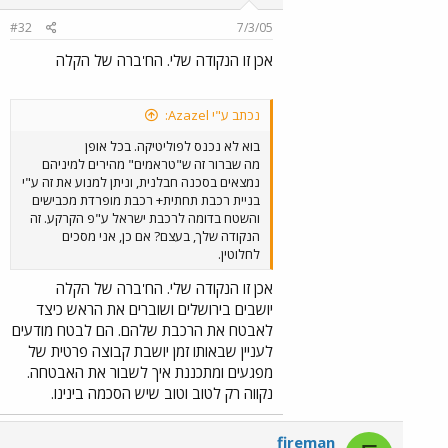
#32
7/3/05
אכן זו הנקודה שלי. הח'ברה של הקלה
נכתב ע"י Azazel:
בוא לא נכנס לפוליטיקה. בכל אופן
מה שברור זה ש"טראמים" מהירים למיניהם
נמצאים בסכנה חבלנית, וניתן למנוע את זה ע"י
בניית רכבת תחתית+ רכבת מופרדת מכבישים
והשטח בדומה לרכבת ישראל ע"פ הקרקע. זה
הנקודה שלך, בעצם? אם כן, אני מסכים
לחלוטין.
אכן זו הנקודה שלי. הח'ברה של הקלה
יושבים בירושלים ושוברים את הראש כיצד
לאבטח את הרכבת שלהם. הם לבטח מודעים
לעניין שבאותו זמן יושבת קבוצה פרטית של
מפגעים ומתכננת איך לשבור את האבטחה.
נקווה רק לטוב וטוב שיש הסכמה בינינו.
fireman