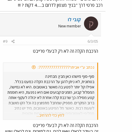
רכב פרטי דרך "בגין" מצפון לדרום ב.....4 דקות ? !!!
קובי לו
ק
New member
#9
6/3/05
הרכבת הקלה זה לא רק לבעלי פרייבט
נכתב ע"י אביתר777777777777777:
סוף-סוף מישהו כאן מבין: מבחינה
בטחונית, לא ניתן להגן על הרכבת הקלה כמעט בכלל.
אפילו קל יותר לפגוע בה מאשר באוטובוס. היא לא גמישה,
המסלול קבוע, הזמנים קבועים ואם היא נפגעת, היא חוסמת
קטע מסילה כך שרכבת קלה אחרת לא יכולה לעקוף אותה
ברוב המקרים. מספיק שמחבל מתפוצץ בה וכל הקו מושבת
לשעות רבות. כאשר חל הפיגוע באוטובוס, מיד יש נתיב
תחליפי לאוטובוסים אחרים והבעיה פחות אקוטית.
לחץ כדי להרחיב...
הקונסטרוקציה ממנה בנוי גופה של הקלה, הרבה יותר
קשיחה מקונסטרוקציית אוטובוס ולכן להדף אין כמעט לאן
הרכבת הקלה זה לא רק לבעלי פרייבט
לברוח. התוצאה: כל הנוסעים מרוסקים והרוב ייהרג בניגוד
זה בעיקר לכאלו שאין להם, גם לתיירים, וגם לכאלו שיש