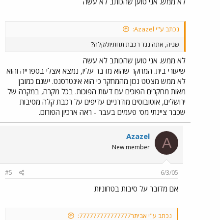
לא ממש. אני טוען שהכותב לא עשה
נכתב ע"י Azazel:
שניה, אתה נגד רכבת תחתית/קלה?
לא ממש. אני טוען שהכותב לא עשה
שיעורי בית. המחקר שהוא מדבר עליו, נמצא אצלי בספרייה והוא
לא ממש מצטט נכון מהמחקר כי הוא אינטרסנט. ישנם כמובן
מאות מחקרים הפוכים עם דעות הפוכות. בכל מקרה, במקרה של
ירושלים, אוטובוסים מודרניים עדיפים על רכבת קלה מסיבות
שכבר ציינתי מס' פעמים בעבר - ראה ארכיון הפורום.
Azazel
A
New member
#5
6/3/05
אם מדובר על סיבות בטחוניות
נכתב ע"י אביתר777777777777777: