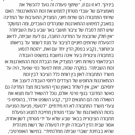
ביניהן". לא זו גם זו, "שיתוף פעולה זה נועד להכשיל את
מאמציהם של עובדי מטרודן לממש את זכות ההתארגנות". האם
שירותי התחבורה הם שירות חיוני, המצדיק התערבות של המדינה
במאבק למימוש ההתארגנות שמנהלים העובדים, ומה המשקל
שיש לתת לסבלו של ציבור תושבי באר שבע בעת השביתה?
"אין חולק שרובצת על המדינה החובה, גם לעת שביתה, לדאוג
להפעלת שירותים חיוניים לציבור על מנת לשמור על בריאותו
וביטחונו", נקבע בפסק הדין. יחד עם זאת, "הזכות לנסוע
בתחבורה ציבורית בעיר אינה נחשבת במשפט העבודה
הבינלאומי כשירות חיוני המצדיק את הגבלת זכות ההתארגנות או
זכות השביתה". במקרה שכזה, תחת לפעול כפי שפעל, היה על
משרד התחבורה לאזן בין רווחת כלל הציבור לבין זכות
ההתארגנות והחופש של הצדדים ליחסי העבודה לעצב את
יחסיהם. "אכן, אין לשלול באופן גורף התערבות מצד המדינה גם
כאשר המדובר בגוף פרטי. אולם, נוכל להשאיר לעת מצוא את
השאלה מה הם התנאים לכך", קבע השופט אדלר, בהוסיפו כי
צעדי משרד התחבורה לא היו מידתיים. "לטעמי, מניעת הפגיעה
בזכות ההתארגנות של עובדי מטרודן מחייבת למנוע הפעלת
תחבורה הציבורית בבאר שבע שלא על ידי מטרודן. לשון אחרת,
אסור שבית הדין לעבודה יתן ידו לפעולה של רשות מינהלית
שהיא בבחינת 'שוברי שביתה ממלכתית'". במישור האופרטיבי,