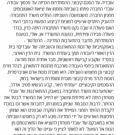
עובדיה על הסכם קיבוצי. ההסתדרות הכריזה על סכסוך עבודה.
עובדי החברה פתחו בשביתה וחסמו את יציאת האוטובוסים
מחניון החברה. משנמשכה השביתה החליט משרד התחבורה
להעניק היתרים ארעיים למוניות לביצוע הסעות ברחבי העיר.
האם פעולה זו שבה נקט משרד התחבורה היתה כדין, בגדר
פעולה סבירה ומידתית, כטענת המשרד? או, אולי, כטענת
ההסתדרות, מדובר בהתערבות המדינה - הרגולטור -
באפקטיביות של זכות ההתארגנות והשביתה של עובדים? בית
הדין האזורי לעבודה תמך בעמדת המשרד. בית הדין הארצי,
בפס"ד שקובע קביעות ראשוניות, סבר אחרת. זכות מודעה
ההתאגדות ביחסי העבודה מורכבת מהזכות להתארגן, לנהל מו"מ
קיבוצי וכן מחופש השביתה. היא מוכרת כזכות אדם אוניברסלית.
הזכות לנהל מו"מ קיבוצי מוכרת ומוסדרת בישראל בחוק
ההסכמים הקיבוציים. "עמדתי היא", קבע הנשיא סטיב אדלר,
"שהתערבות משרד התחבורה במאבק ההתארגנות של עובדי
מטרודן היתה לא מידתית ומשכך יש לחייב את המשרד לבטל את
ההיתר, לרבות הסבסוד שניתן במסגרתו, לחברות אשר זכו במכרז
לקבלת ההיתר הזמני. המייחד את המקרה שבפנינו הוא שמתן
הזיכיונות הארעיים על ידי המדינה פוגע לא רק בחופש השביתה
אלא במאבקם של עובדי מטרודן להוציא את התארגנותם מן
הכוח אל הפועל. לא למותר לציין כי עניינו של הליך זה הוא