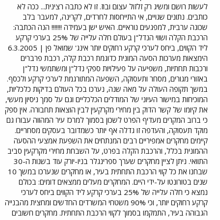
לעשות רושם ומשיג רק זלזול עצום ובוז. זו לא כתבה רצינית... ככה לא
כותבים. נתונים שגויים, אי התייחסות לחרדים, לקרינה, למעבר בלב
שכונה ערבית, למפגעים נוראיים. האיש ישן בעמידה !!!!!!! הנה הכתבה:
הרכבת הקלה ושווי הנדל"ן בעולם חלה עלייה של 25% בערכי קרקע
ליד הקווים, ביחס לערכי קרקע רחוקים יותר אינג' שמואל פן | 6.3.2005
הימצאות מערכות הסעה המונית כדוגמת רכבת קלה, רכבת פרברים
ורכבות תחתיות, משפיעה על פעילויות ספקי נדל"ן ומשתמשי נדל"ן
באזורי מגורים, מסחר ותעסוקה, השפעה המתורגמת לערכי קרקע ולכסף.
במשך תקופה העולה על מאה שנה, נערכו בכל העולם בדיקות כלכליות,
המוכיחות במישור העיוני של המודלים הכלכליים וגם על סמך ניסיון מעשי,
את קיומו של קשר הדוק בין מחירי מקרקעין לבין הוצאות תחבורה. אין ספק
כי ברוב המקרים מעדיף הפרט לשכון בסמוך למרכז עיר המהווה עבורו גם
מוקד תעסוקה, והעדפה זו גדלה אף יותר כשמדובר בעסקים מסחריים.
קיימים מחקרים אמפיריים רבים המנתחים את השפעת אמצעי ההסעה
ההמונית בכלל, והרכבת הקלה בפרט, על השבחת מחירי מקרקעין סביב
התוואי. ניתן לציין מחקרים שערך ספרינגלר בניו-יורק עוד בשנות ה-30
שבחנו את כל קווי הרכבת התחתית בעיר, או מחקרים שנערכו במשך 10
שנים בטורונטו על-ידי היים. המחקרים מעלים ממצאים דומים: בכולם
נמצא כי חלה עלייה של 25% בערכי קרקע ליד הקווים ביחס לערכי
קרקע רחוקים יותר, וכי 90% משטחי המשרדים החדשים ומחצית מהבנייה
הגבוהה בעיר, התמקמו בסמוך לקווי הרכבת התחתית. מחקרים חשובים