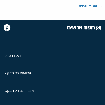
בסמכות זו. בכך העניק שר התחבורה יתרון כלכלי למטרודן
תחבורה ציבורית
במאבקה בעובדים השובתים. זוהי התערבות עקיפה במאבק
מקצועי לטובת צד אחד. זוהי התערבות שאינה מאוזנת ואינה
מידתית". (עסק 57/05 הסתדרות העובדים הכללית החדשה נ. מ"י
ואח', פס"ד מיום 3.3.05. השופטים אדלר, צור, וירט-לבנה, נ"ע בן
הרוש, נ"מ קאול).
האח הגדול
הלוואות רק תבקש
מימון רכב רק תבקש