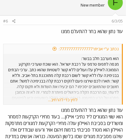
F
New member
#6
6/3/05
עוד נתון שהוא בחר להתעלם ממנו
נכתב ע"י אביתר777777777777777:
הוא מערבב חלב בבשר:
מנסה לתפוס טרמפ על רכבת ישראל. הוא שוכח שערכי הקרקע
הסמוכה לאיילון עלו ועולים ללא קשר לשטויות שהוא כתב. ערכי הבתים
בבנימינה עלו ללא קשר לשום רכבת קלה מתוכננת בתל-אביב. וללא
קשר: תארו לכם שירצו פעם להקים רכבת קלה בבנימינה למשל: אתם
חושבים שהתושבים יסכימו ? הם יבעירו את השדות ולא תקום קלה.
לדעתי, גם הרכבת הקלה בירושלים מיותרת לגמרי. זה לא זה וכמובן
פתרון של הרע במיעוטו. בנוסף: מעבר הקלה בשועפט יביא לפיגועים
לחץ כדי להרחיב...
ידועים מראש. זה רק עניין של זמן עד אשר מחבל מתאבד יתפוצץ בתוך
הרכבת הקלה או משאית תופת בשכונת שועפט תוריד אותה מהפסים
עוד נתון שהוא בחר להתעלם ממנו
ותתפוצץ לידה. סיפור הפיגוע שהיה בצומת כרכור יחזור על עצמו
הוא שווי המגורים ליד נתיבי איילון.... בעוד מחירי הקרקעות למסחר
בוודאות של 100%. האבטחה של הקלה לעולם לא תשתווה לרכבת
ומשרדים בסביבת האיילון עולה מחירי הקרקעות למגורים מתרסקות
ישראל. לצערי, יהיו תקלות ושריפות, פיגועים ועוד דברים רעים בקלה.
האיילון הוא מטרד סביבתי בדמות זיהום אויר ורעש שבודדים אלו
שיהנו מסביבת מגורים שכזו בלשון המעטה. כנראה אנשים במדינת