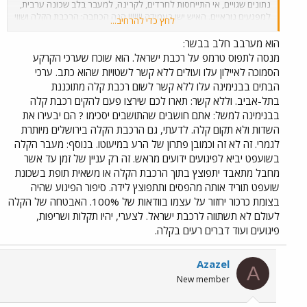
נתונים שגויים, אי התייחסות לחרדים, לקרינה, למעבר בלב שכונה ערבית,
למפגעים נוראיים. האיש ישן בעמידה !!!!!!! הנה הכתבה: הרכבת הקלה ושווי
לחץ כדי להרחיב...
הנדל"ן בעולם חלה עלייה של 25% בערכי קרקע ליד הקווים, ביחס לערכי
קרקע רחוקים יותר אינג' שמואל פן | 6.3.2005 הימצאות מערכות הסעה
הוא מערבב חלב בבשר:
המונית כדוגמת רכבת קלה, רכבת פרברים ורכבות תחתיות, משפיעה על
מנסה לתפוס טרמפ על רכבת ישראל. הוא שוכח שערכי הקרקע
פעילויות ספקי נדל"ן ומשתמשי נדל"ן באזורי מגורים, מסחר ותעסוקה,
הסמוכה לאיילון עלו ועולים ללא קשר לשטויות שהוא כתב. ערכי
השפעה המתורגמת לערכי קרקע ולכסף. במשך תקופה העולה על מאה
הבתים בבנימינה עלו ללא קשר לשום רכבת קלה מתוכננת
שנה, נערכו בכל העולם בדיקות כלכליות, המוכיחות במישור העיוני של
בתל-אביב. וללא קשר: תארו לכם שירצו פעם להקים רכבת קלה
המודלים הכלכליים וגם על סמך ניסיון מעשי, את קיומו של קשר הדוק בין
בבנימינה למשל: אתם חושבים שהתושבים יסכימו ? הם יבעירו את
מחירי מקרקעין לבין הוצאות תחבורה. אין ספק כי ברוב המקרים מעדיף
הפרט לשכון בסמוך למרכז עיר המהווה עבורו גם מוקד תעסוקה, והעדפה זו
השדות ולא תקום קלה. לדעתי, גם הרכבת הקלה בירושלים מיותרת
גדלה אף יותר כשמדובר בעסקים מסחריים. קיימים מחקרים אמפיריים רבים
לגמרי. זה לא זה וכמובן פתרון של הרע במיעוטו. בנוסף: מעבר הקלה
המנתחים את השפעת אמצעי ההסעה ההמונית בכלל, והרכבת הקלה
בשועפט יביא לפיגועים ידועים מראש. זה רק עניין של זמן עד אשר
בפרט, על השבחת מחירי מקרקעין סביב התוואי. ניתן לציין מחקרים שערך
מחבל מתאבד יתפוצץ בתוך הרכבת הקלה או משאית תופת בשכונת
ספרינגלר בניו-יורק עוד בשנות ה-30 שבחנו את כל קווי הרכבת התחתית
שועפט תוריד אותה מהפסים ותתפוצץ לידה. סיפור הפיגוע שהיה
בעיר, או מחקרים שנערכו במשך 10 שנים בטורונטו על-ידי היים. המחקרים
בצומת כרכור יחזור על עצמו בוודאות של 100%. האבטחה של הקלה
מעלים ממצאים דומים: בכולם נמצא כי חלה עלייה של 25% בערכי קרקע
ליד הקווים ביחס לערכי קרקע רחוקים יותר, וכי 90% משטחי המשרדים
לעולם לא תשתווה לרכבת ישראל. לצערי, יהיו תקלות ושריפות,
החדשים ומחצית מהבנייה הגבוהה בעיר, התמקמו בסמוך לקווי הרכבת
פיגועים ועוד דברים רעים בקלה.
התחתית. מחקרים חשובים ביותר שנערכו במרכזי הערים וושינגטון
ואטלנטה וכן מחקרים בממדים עצומים שנערכו במחוז סנטה ברברה ובצפון
וירג'ניה, מראים כי קרבה לרכבת התחתית מעלה את מחירי קרקעות ובתים,
Azazel
A
ולעומת זאת שיעור השווי פוחת ככל שמתרחקים מהתחנה. בנוסף, ישנה
New member
נטייה לשינוי ייעוד ופיתוח משרדים ומסחר סמוך לקווי רכבת, מכאן שקווי
רכבת גורמים לפיתוח מואץ של סביבתם. האינדיקטורים הכלכליים