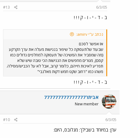
#13
6/3/05
ב - ד - י - ו - ק ! ! !
נכתב ע"י amirv:
אז אפשר לסכם
שבעוד שלתעסוקה כל שיפור בנגישות מעלה את ערך הקרקע
(מה שמסביר את המשיכה של תעסוקה למחלפים גדולים כמו
קסם), מגורים מחפשים את הנגישות הכי טובה שיש שלא
תפריע לאיכות חייהם, כלומר קרוב, אבל לא על הכביש/מסילה.
משהו כמו "רחוב שקט חמש דקות מאלנבי"
ב - ד - י - ו - ק ! ! !
אביתר777777777777777
New member
#10
6/3/05
ערן: במיוחד בשבילך: מגלובס, היום: