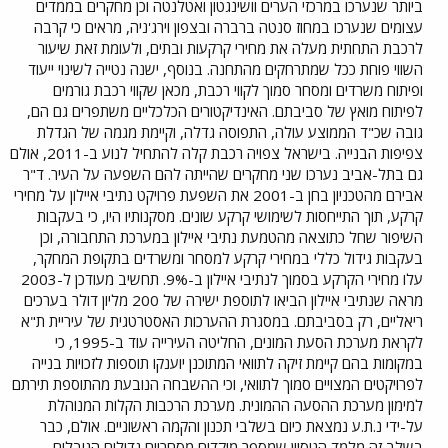
ביותר שנערכו במרכזי הערים וושינגטון ואטלנטה וכן מחקרים בממדים
עצומים שנערכו במחוז סנטה ברברה ובצפון וירג'ניה, מראים כי קרבה
לרכבת התחתית מעלה את מחירי קרקעות ובתים, ולעומת זאת שיעור
השווי פוחת ככל שמתרחקים מהתחנה. בנוסף, ישנה נטייה לשינוי ייעוד
ופיתוח משרדים ומסחר סמוך לקווי רכבת, מכאן שקווי רכבת גורמים
לפיתוח מואץ של סביבתם. האינדיקטורים הכלכליים משתפרים גם הם,
גובה שכ"ד הממוצע עולה, התפוסה גדלה, וקיימת מגמה של הגדלת
צפיפות הבנייה. בישראל צפויה רכבת קלה להתחיל לנוע ב-2011, אולם
גם בתל-אביב נערכו שני מחקרים שהייתה להם השפעה על העיר. ד"ר
אבירם מהטכניון בחן ב-2001 את השפעת פרויקט נתיבי איילון על מחירי
קרקע, תוך התייחסות לשימושי קרקע שונים. מסקנותיו היו, כי בעקבות
השיפור שחל כתוצאה מהטמעת נתיבי איילון במערכת התחבורה, וכן
בעקבות גידול כללי במחירי קרקע למסחר ומשרדים בתקופת המחקר,
עלו מחירי הקרקע בסמוך לנתיבי איילון ב-9%. תחשיב מעודכן ל-2003
מראה שנתיבי איילון הביאו לתוספת ישירה של 200 מליון דולר בערכים
ריאליים, רק בסביבתם. במסגרת ההערכות האסטרטגית של עיריית ת"א
לקראת מערכת הסעת המונים, החליטה העירייה עוד ב-1995, כי
במקומות בהם קיימת זיקה לתוואי המתוכנן יוענקו תוספות לזכויות בנייה
לפרויקטים המצויים סמוך לתוואי, וכי ההשבחה הנובעת מהתוספת תירתם
למימון מערכת ההסעה ההמונית. מערכת הרכבות הקלות המנוהלת
על-ידי נ.ת.ע נמצאת כיום בשלבי תכנון והקמה ראשוניים. אולם, כבר
בשלב זה מלמד הניסיון שמספר מוקדים מסחריים גדולים הגובלים