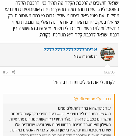
ישראל חושבים שהרכבת הקלה פה תהיה כמו הרכבת הקלה
באוסטרליה....שירדו מהר מאוד מהעץ. זה יהיה אוטובוסים גדולים על
מסילות, עם פוטנציאל ביטחוני שלילי גבוה פי כמה מאוטובוס. רק
שלאלו במקום זיהום האויר יבואו הקרינה האלקטרומגנטית מקווי
החשמל ומילוי ה"שמיים" בכבלי חשמל מזעזעים. ההשוואה בין
רכבת ישראל לרכבת קלה היא מגוחכת, נקודה.
אביתר777777777777777
New member
#8
6/3/05
לקחת לי את המילים ותודה רבה על
נכתב ע"י fireman:
עוד נתון שהוא בחר להתעלם ממנו
הוא שווי המגורים ליד נתיבי איילון.... בעוד מחירי הקרקעות למסחר
ומשרדים בסביבת האיילון עולה מחירי הקרקעות למגורים מתרסקות
האיילון הוא מטרד סביבתי בדמות זיהום אויר ורעש שבודדים אלו
שיהנו מסביבת מגורים שכזו בלשון המעטה. כנראה אנשים במדינת
ישראל חושבים שהרכבת הקלה פה תהיה כמו הרכבת הקלה