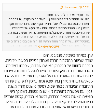
נכתב ע"י fireman:
עוד נתון שהוא בחר להתעלם ממנו
הוא שווי המגורים ליד נתיבי איילון.... בעוד מחירי הקרקעות למסחר
ומשרדים בסביבת האיילון עולה מחירי הקרקעות למגורים מתרסקות
האיילון הוא מטרד סביבתי בדמות זיהום אויר ורעש שבודדים אלו
שיהנו מסביבת מגורים שכזו בלשון המעטה. כנראה אנשים במדינת
ישראל חושבים שהרכבת הקלה פה תהיה כמו הרכבת הקלה
באוסטרליה....שירדו מהר מאוד מהעץ. זה יהיה אוטובוסים גדולים על
מסילות, עם פוטנציאל ביטחוני שלילי גבוה פי כמה מאוטובוס. רק
לחץ כדי להרחיב...
שלאלו במקום זיהום האויר יבואו הקרינה האלקטרומגנטית מקווי
החשמל ומילוי ה"שמיים" בכבלי חשמל מזעזעים. ההשוואה בין רכבת
ערן: במיוחד בשבילך: מגלובס, היום:
ישראל לרכבת קלה היא מגוחכת, נקודה.
שוברי שביתה ממלכתית חברת מטרודן, זכיינית הסעות ציבוריות,
מסרבת לחתום על הסכם קיבוצי עם עובדיה, שפתחו בשביתה.
משרד התחבורה הנפיק היתרים זמניים להפעלת תחבורה ציבורית
לגופים אחרים. השופטים הורו על הפסקתם עו"ד צבי נח 14:55
6/3/05 חברת מטרודן באר שבע זכתה בזיכיון להפעלת שירותי
התחבורה הציבורית בבאר שבע, למשך 6 שנים (החל משנת
03'), עם אפשרות להארכה ל-4 שנים נוספות. לשם כך היא
הוציאה הוצאות כספיות נכבדות, רכשה צי רכבים, קלטה עובדים
רבים והפעילה 19 קווי נסיעה. בין החברה לבין עובדיה התגלעו
סכסוכים בנושא תנאי העסקתם. החברה מסרבת לחתום עם