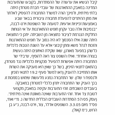
קיבל הנשיא את ערעורה של ההסתדרות, בקובעו שהתערבות
המדינה במאבק ההתארגנות של עובדי חברת מטרודן היתה
בלתי מידתית, ולפיכך הורה למשרד התחבורה להפסיק לאלתר
את מתן ההיתרים להפעלת תחבורה ציבורית בבאר שבע
באמצעות זכייניות ארעיות. לטעמה של השופטת וירט-לבנה,
"בנסיבות אלה גובר עקרון חופש ההתארגנות על אי הנוחות
החלקית הנגרמת לציבור כתוצאה מן השביתה. יתכן כי התוצאה
היתה שונה אילו הסכסוך לא היה נסוב על חופש ההתארגנות
והזכות לנהל משא ומתן קיבוצי אלא על השגת הטבות כלכליות
כלשהן במפעל מאורגן, שאז שקילת האיזונים היתה נעשית
בצורה אחרת". ואילו השופט צור ראה להוסיף, ש"בידי שר
התחבורה היתה אפשרות להפעיל סנקציות כלכליות נגד מטרודן,
בהתאם לתנאי הזיכיון, בשל כך שאין היא מעניקה את השרות
אותו התחייבה להעניק (ראו למשל סעיף 19.2 לתנאי הזכיון
ולנספח ו' שלו). שר התחבורה נמנע מלעשות שימוש בסמכות זו.
בכך העניק שר התחבורה יתרון כלכלי למטרודן במאבקה
בעובדים השובתים. זוהי התערבות עקיפה במאבק מקצועי
לטובת צד אחד. זוהי התערבות שאינה מאוזנת ואינה מידתית".
(עסק 57/05 הסתדרות העובדים הכללית החדשה נ. מ"י ואח',
פס"ד מיום 3.3.05. השופטים אדלר, צור, וירט-לבנה, נ"ע בן
הרוש, נ"מ קאול).