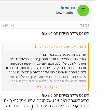
fireman
F
New member
#20
7/3/05
השופט אדלר במילים הכי פשוטות
נכתב ע"י אביתר777777777777777:
ערן: במיוחד בשבילך: מגלובס, היום:
שוברי שביתה ממלכתית חברת מטרודן, זכיינית הסעות ציבוריות,
מסרבת לחתום על הסכם קיבוצי עם עובדיה, שפתחו בשביתה.
משרד התחבורה הנפיק היתרים זמניים להפעלת תחבורה ציבורית
לגופים אחרים. השופטים הורו על הפסקתם עו"ד צבי נח 14:55
6/3/05 חברת מטרודן באר שבע זכתה בזיכיון להפעלת שירותי
התחבורה הציבורית בבאר שבע, למשך 6 שנים (החל משנת 03'),
עם אפשרות להארכה ל-4 שנים נוספות. לשם כך היא הוציאה
לחץ כדי להרחיב...
הוצאות כספיות נכבדות, רכשה צי רכבים, קלטה עובדים רבים
והפעילה 19 קווי נסיעה. בין החברה לבין עובדיה התגלעו סכסוכים
השופט אדלר במילים הכי פשוטות
בנושא תנאי העסקתם. החברה מסרבת לחתום עם עובדיה על
הכניס לשטרית באבי אביו....כל הכבוד. עכשיו צריך לראות אם
הסכם קיבוצי. ההסתדרות הכריזה על סכסוך עבודה. עובדי
יוטלו סנקציות כלכליות כלשהן על מטרודן.... כמובן שבמדינה
החברה פתחו בשביתה וחסמו את יציאת האוטובוסים מחניון