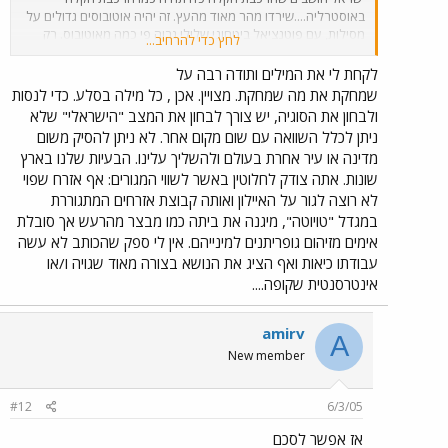
באוסטרליה....שירדו מהר מאוד מהעץ. זה יהיה אוטובוסים גדולים על
מסילות, עם פוטנציאל ביטחוני שלילי גבוה פי כמה מאוטובוס. רק
לחץ כדי להרחיב...
שלאלו במקום זיהום האויר יבואו הקרינה האלקטרומגנטית מקווי
החשמל ומילוי ה"שמיים" בכבלי חשמל מזעזעים. ההשוואה בין רכבת
לקחת לי את המילים ותודה רבה על
ישראל לרכבת קלה היא מגוחכת, נקודה.
שמחקת את מה שמחקת. מצויין. אכן , כל מילה בסלע. כדי לנסות
ולבחון את הסוגיה, יש צורך לבחון את המצב "הישראלי" שלא
ניתן לכלל השוואה עם שום מקום אחר. לא ניתן להסיק משום
מדינה או עיר אחרת בעולם ולהשליך עלינו. הבעיות שלנו בארץ
שונות. אתה צודק לחלוטין באשר לשווי המגורים: אף אזרח שפוי
לא רוצה לגור על האיילון ואותה קבוצת אזרחים המתגוררת
במגדל "טויוטה", מיגנה את ביתה כמו מבצר מהרעש אך סובלת
אימים מזיהום גופריתנים למינייהם. אין לי ספק שהכותב לא עשה
עבודתו כיאות ואף הציג את הנושא בצורה מאוד שגויה ו/או
אינטרסנטית שקופה....
amirv
A
New member
#12
6/3/05
אז אפשר לסכם