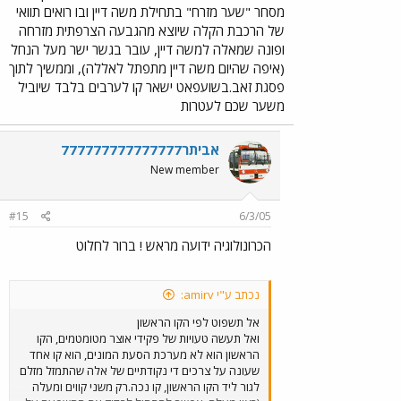
מסחר "שער מזרח" בתחילת משה דיין ובו רואים תוואי
של הרכבת הקלה שיוצא מהגבעה הצרפתית מזרחה
ופונה שמאלה למשה דיין, עובר בגשר ישר מעל הנחל
(איפה שהיום משה דיין מתפתל לאללה), וממשיך לתוך
פסגת זאב.בשועפאט ישאר קו לערבים בלבד שיוביל
משער שכם לעטרות
אביתר777777777777777
New member
#15
6/3/05
הכרונולוגיה ידועה מראש ! ברור לחלוט
נכתב ע"י amirv:
אל תשפוט לפי הקו הראשון
ואל תעשה טעויות של פקידי אוצר מטומטמים, הקו
הראשון הוא לא מערכת הסעת המונים, הוא קו אחד
שעונה על צרכים די נקודתיים של אלה שהתמזל מזלם
לגור ליד הקו הראשון, קו נכה.רק משני קווים ומעלה