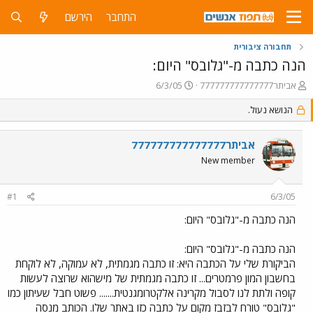
התחבר
הירשם
תחבורה ציבורית
הנה כתבה מ-"גלובס" היום:
פ
פ
אביתר777777777777777
6/3/05
ו
ו
ת
הנושא נעול.
ר
ח
ס
ה
ם
אביתר777777777777777
נ
ב
ו
ת
New member
ש
א
א
ר
#1
6/3/05
י
ך
הנה כתבה מ-"גלובס" היום:
הנה כתבה מ-"גלובס" היום:
הביקורת שלי על הכתבה היא: זו כתבה מגמתית, לא עמוקה, לא לוקחת
בחשבון המון פרמטרים... זו כתבה מגמתית של מישהוא שרוצה לעשות
קופה ולתת לנו לסבול מקרינה אלקטרומגנטית....... פשוט חבל שעיתון כמו
"גלובס" טורח לבזבז מקום על כתבה כזו באתר שלו. הכותב מנסה