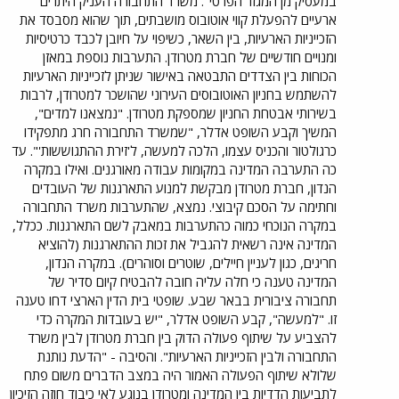
במעסיק מן המגזר הפרטי". משרד התחבורה העניק היתרים
ארעיים להפעלת קווי אוטובוס מושבתים, תוך שהוא מסבסד את
הזכייניות הארעיות, בין השאר, כשיפוי על חיובן לכבד כרטיסיות
ומנויים חודשיים של חברת מטרודן. התערבות נוספת במאזן
הכוחות בין הצדדים התבטאה באישור שניתן לזכייניות הארעיות
להשתמש בחניון האוטובוסים העירוני שהושכר למטרודן, לרבות
בשירותי אבטחת החניון שמספקת מטרודן. "נמצאנו למדים",
המשיך וקבע השופט אדלר, "שמשרד התחבורה חרג מתפקידו
כרגולטור והכניס עצמו, הלכה למעשה, ל'זירת ההתגוששות'". עד
כה התערבה המדינה במקומות עבודה מאורגנים. ואילו במקרה
הנדון, חברת מטרודן מבקשת למנוע התארגנות של העובדים
וחתימה על הסכם קיבוצי. נמצא, שהתערבות משרד התחבורה
במקרה הנוכחי כמוה כהתערבות במאבק לשם התארגנות. ככלל,
המדינה אינה רשאית להגביל את זכות ההתארגנות (להוציא
חריגים, כגון לעניין חיילים, שוטרים וסוהרים). במקרה הנדון,
המדינה טענה כי חלה עליה חובה להבטיח קיום סדיר של
תחבורה ציבורית בבאר שבע. שופטי בית הדין הארצי דחו טענה
זו. "למעשה", קבע השופט אדלר, "יש בעובדות המקרה כדי
להצביע על שיתוף פעולה הדוק בין חברת מטרודן לבין משרד
התחבורה ולבין הזכייניות הארעיות". והסיבה - "הדעת נותנת
שלולא שיתוף הפעולה האמור היה במצב הדברים משום פתח
לתביעות הדדיות בין המדינה ומטרודן בנוגע לאי כיבוד חוזה הזיכיון