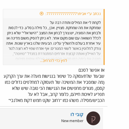
נכתב ע"י אביתר777777777777777:
לקחת לי את המילים ותודה רבה על
שמחקת את מה שמחקת. מצויין. אכן , כל מילה בסלע. כדי לנסות
ולבחון את הסוגיה, יש צורך לבחון את המצב "הישראלי" שלא ניתן
לכלל השוואה עם שום מקום אחר. לא ניתן להסיק משום מדינה או
עיר אחרת בעולם ולהשליך עלינו. הבעיות שלנו בארץ שונות. אתה
צודק לחלוטין באשר לשווי המגורים: אף אזרח שפוי לא רוצה לגור
על האיילון ואותה קבוצת אזרחים המתגוררת במגדל "טויוטה",
מיגנה את ביתה כמו מבצר מהרעש אך סובלת אימים מזיהום
לחץ כדי להרחיב...
גופריתנים למינייהם. אין לי ספק שהכותב לא עשה עבודתו כיאות
ואף הציג את הנושא בצורה מאוד שגויה ו/או אינטרסנטית
אז אפשר לסכם
שקופה....
שבעוד שלתעסוקה כל שיפור בנגישות מעלה את ערך הקרקע
(מה שמסביר את המשיכה של תעסוקה למחלפים גדולים כמו
קסם), מגורים מחפשים את הנגישות הכי טובה שיש שלא
תפריע לאיכות חייהם, כלומר קרוב, אבל לא על
הכביש/מסילה. משהו כמו "רחוב שקט חמש דקות מאלנבי"
קובי לו
ק
New member