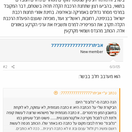
בתוואי, בהביעו רצון שתחנת הרכבת הקלה תהיה בשטחם, דבר המקובל
במרכזי מסחר גדולים באמריקה ובאירופה. בחינת אזורי תחנות רכבת
ישראל בבנימינה, רחובות, ראשל"צ ועוד, מוכיחה שעצם הפעלת הרכבת
הקלה תקרב את הפריפריה למרכז ותשביח את ערכי הקרקע באזורים
אלה. הכותב מהנדס ושמאי מקרקעין
אביתר777777777777777
New member
#2
6/3/05
הוא מערבב חלב בבשר:
נכתב ע"י אביתר777777777777777:
הנה כתבה מ-"גלובס" היום:
הביקורת שלי על הכתבה היא: זו כתבה מגמתית, לא עמוקה, לא לוקחת
בחשבון המון פרמטרים... זו כתבה מגמתית של מישהוא שרוצה לעשות קופה
ולתת לנו לסבול מקרינה אלקטרומגנטית....... פשוט חבל שעיתון כמו
"גלובס" טורח לבזבז מקום על כתבה כזו באתר שלו. הכותב מנסה לעשות
רושם ומשיג רק זלזול עצום ובוז. זו לא כתבה רצינית... ככה לא כותבים.