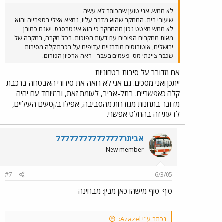
לא ממש. אני טוען שהכותב לא עשה
שיעורי בית. המחקר שהוא מדבר עליו, נמצא אצלי בספרייה והוא
לא ממש מצטט נכון מהמחקר כי הוא אינטרסנט. ישנם כמובן
מאות מחקרים הפוכים עם דעות הפוכות. בכל מקרה, במקרה של
ירושלים, אוטובוסים מודרניים עדיפים על רכבת קלה מסיבות
שכבר ציינתי מס' פעמים בעבר - ראה ארכיון הפורום.
אם מדובר על סיבות בטחוניות
ייתכן ואני מסכים. גם אני לא רואה את סידורי האבטחה ברכבת
קלה כאפשריים. בתל-אביב, לעומת זאת, ובמיוחד עם יהיה
מדובר בתחנות מגודרות מהסביבה, אפילו בקטעים העיליים,
לדעתי זה בהחלט אפשרי.
אביתר777777777777777
New member
#7
6/3/05
סוף-סוף מישהו כאן מבין: מבחינה
נכתב ע"י Azazel: