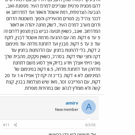
לאוטובוס. חוצמיזה: לדעתי הפרוייקט בירושלים לא יצליח.
להם מכונית פרטית שצריכים למרכז העיר. מפסגת-זאב,
הסיבה: מסלול הקו הראשון מתחיל בשום מקום ומסתיים
הגבעה הצרפתית, רמת אשכול והאזור ועד למדרחוב או
בשום מקום אחר. כביש בגין יגרום לכך שתהיה ירידה במס'
לככר צה"ל (2 מטרים מהעיריה) והפוך. משכונות הדרום
המשתמשים בקלה. למה לי לקחת קלה מאזור צפון ירושלים
ודרום מערב למרכז העיר, לשוק מחנה יהודה או לאזור
לדרום-מערב - מסלול הלוקח 30 דקות, אם אני מגיע עם
רכב פרטי דרך "בגין" מצפון לדרום ב.....4 דקות ? !!!
המדרחוב. ואגב, כשאין תנועה כביש בגין מצפון לדרום זה
5 עד 6 דקות. מה עם ההגעה מרמת אשכול לבגין, לוקח
עוד 3 עד 5 דקות. מבגין ועד לתחנת מלחה עוד מינימום
2 דקות, בלי להחנות בחניון. עם הלהחנות בחניון עוד
דקה וחצי שתי דקות. בסה"כ, כשאין פקקים, מהבית שלך
(אני הייתי אצלך ויודע בדיוק איך לסוע משם לתחנת
מלחה) ועד לתחנת מלחה, 8.5 דקות במינימום של
המינימום. לא 4 דקות. בד"כ זה יקח לך אפילו 14 עד 20
דקות, עם הפרייבט. זכור, מאז שיש מצלמות בבגין, קצת
קשה ולא מומלץ לנהוג שם במהירות מופרזת.
amirv
A
New member
#11
6/3/05
אל תשפוט לפי הקו הראשון