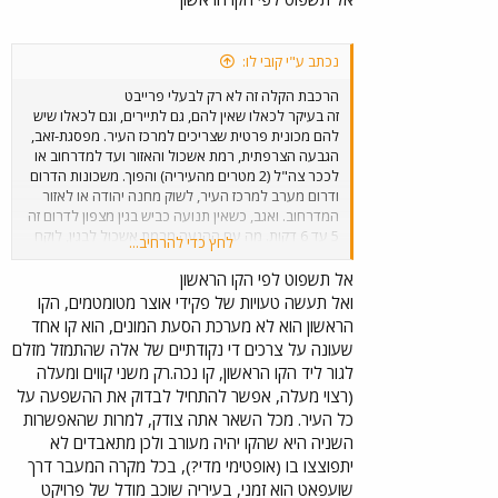
נכתב ע"י קובי לו:
הרכבת הקלה זה לא רק לבעלי פרייבט
זה בעיקר לכאלו שאין להם, גם לתיירים, וגם לכאלו שיש
להם מכונית פרטית שצריכים למרכז העיר. מפסגת-זאב,
הגבעה הצרפתית, רמת אשכול והאזור ועד למדרחוב או
לככר צה"ל (2 מטרים מהעיריה) והפוך. משכונות הדרום
ודרום מערב למרכז העיר, לשוק מחנה יהודה או לאזור
המדרחוב. ואגב, כשאין תנועה כביש בגין מצפון לדרום זה
5 עד 6 דקות. מה עם ההגעה מרמת אשכול לבגין, לוקח
לחץ כדי להרחיב...
עוד 3 עד 5 דקות. מבגין ועד לתחנת מלחה עוד מינימום 2
דקות, בלי להחנות בחניון. עם הלהחנות בחניון עוד דקה
אל תשפוט לפי הקו הראשון
וחצי שתי דקות. בסה"כ, כשאין פקקים, מהבית שלך (אני
ואל תעשה טעויות של פקידי אוצר מטומטמים, הקו
הייתי אצלך ויודע בדיוק איך לסוע משם לתחנת מלחה)
הראשון הוא לא מערכת הסעת המונים, הוא קו אחד
ועד לתחנת מלחה, 8.5 דקות במינימום של המינימום. לא
שעונה על צרכים די נקודתיים של אלה שהתמזל מזלם
4 דקות. בד"כ זה יקח לך אפילו 14 עד 20 דקות, עם
לגור ליד הקו הראשון, קו נכה.רק משני קווים ומעלה
הפרייבט. זכור, מאז שיש מצלמות בבגין, קצת קשה ולא
(רצוי מעלה, אפשר להתחיל לבדוק את ההשפעה על
מומלץ לנהוג שם במהירות מופרזת.
כל העיר. מכל השאר אתה צודק, למרות שהאפשרות
השניה היא שהקו יהיה מעורב ולכן מתאבדים לא
יתפוצצו בו (אופטימי מדי?), בכל מקרה המעבר דרך
שועפאט הוא זמני, בעיריה שוכב מודל של פרויקט