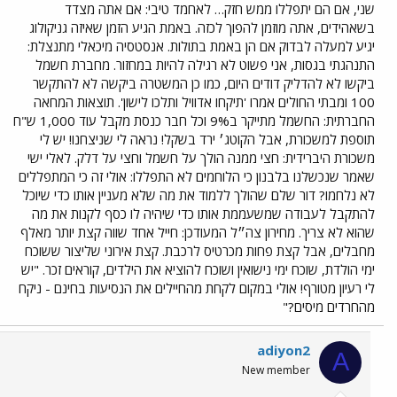
שני, אם הם יתפללו ממש חזק… לאחמד טיבי: אם אתה מצדד
בשאהידים, אתה מוזמן להפוך לכזה. באמת הגיע הזמן שאיזה גניקולוג
יגיע למעלה לבדוק אם הן באמת בתולות. אנסטסיה מיכאלי מתנצלת:
התנהגתי בגסות, אני פשוט לא רגילה להיות במחזור. מחברת חשמל
ביקשו לא להדליק דודים היום, כמו כן המשטרה ביקשה לא להתקשר
100 ומבתי החולים אמרו 'תיקחו אדוויל ותלכו לישון'. תוצאות המחאה
החברתית: החשמל מתייקר ב9% וכל חבר כנסת מקבל עוד 1,000 ש"ח
תוספת למשכורת, אבל הקוטג׳ ירד בשקל! נראה לי שניצחנו! יש לי
משכורת היברידית: חצי ממנה הולך על חשמל וחצי על דלק. לאלי ישי
שאמר שנכשלנו בלבנון כי הלוחמים לא התפללו: אולי זה כי המתפללים
לא נלחמו? דור שלם שהולך ללמוד את מה שלא מעניין אותו כדי שיוכל
להתקבל לעבודה שמשעממת אותו כדי שיהיה לו כסף לקנות את מה
שהוא לא צריך. מחירון צה״ל המעודכן: חייל אחד שווה קצת יותר מאלף
מחבלים, אבל קצת פחות מכרטיס לרכבת. קצת אירוני שליצור ששוכח
ימי הולדת, שוכח ימי נישואין ושוכח להוציא את הילדים, קוראים זכר. "יש
לי רעיון מטורף! אולי במקום לקחת מהחיילים את הנסיעות בחינם - ניקח
מהחרדים מיסים?"
adiyon2
A
New member