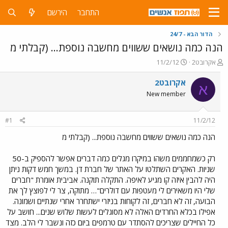
התחבר
הירשם
הדור הבא - 24/7
הנה כמה נושאים ששווים מחשבה נוספת... (קבלתי מ
פ
פ
אקרובט2
11/2/12
ו
ו
ת
ר
אקרובט2
א
ח
ס
New member
ה
ם
נ
ב
ו
ת
#1
11/2/12
ש
א
א
ר
הנה כמה נושאים ששווים מחשבה נוספת... (קבלתי מ
י
ך
רק כשמחממים משהו במיקרו מגלים כמה דברים אפשר להספיק ב-50
שניות. האקרים השתלטו על האתר של חברת דן. במשך חמש דקות ניתן
היה להבין איזה קו מגיע לאיפה. התקלה תוקנה. אביבית אומרת "חברים
שלי היו משאירים לי מעטפות עם דולרים"… מתוקה, צר לי לפוצץ לך את
הבועה, זה לא חברים, זה לקוחות בניזרי ישתחרר אחרי שנתיים ושמונה.
אפילו בכלא החרדים האלה לא מסוגלים לעשות שלוש שנים... חושב על
כל החיילים שצריכים להסתדר עם טרמפים ביום כזה ונשבר לי הלב. מצד