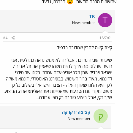
שרושמים הרבה הודעות..
בברכה, גלעד
TK
T
New member
#4
18/7/01
קצת קשה להבין שמדובר בלפיד
שיערתי שבזה מדובר, אבל זה לא ממש נראה כמו לפיד. אני
חושב שבלוגו כזה צריך להיות משהו שיאפיין את תל אביב /
ישראל ויבדיל אותן מלכ אוליפיאדה אחרת. בלוגו של סידני
לדוגמא, מאוד ברור השימוש בבומרנג האוסטרלי. דוגמא מעולה
לכך היא הלוגו שאורן העלה - הצבר הישראלי בשילוב כל כך
פשוט ומקורי עם הטבעות שמאפיינות את האולימפיאדה. הביצוע
שלך נקי, אבל ביצוע טוב זה רק חצי עבודה...
קציצה ירקרקה
ק
New member