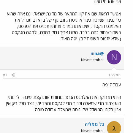
אני אהבתי מאוד
אפשר לראות שם את קווי המתאר של מדינת ישראל, וגם איזה שהוא
כלי נגינה שמזכיר כינור או גיטרה, וגם גוף של בן אדם תגדיל את
האלמנט הווקטורי, שים אותו במרכז ותחתיו תכניס את הטקסט,
בשחור/כחול כהה בלבד. הלוגו צריך גדול במרכז, ולמטה הטקסט
(שלא יתפוס תשומת לב). יפה מאוד.
nina@
N
New member
#7
18/7/01
עבודה יפה
הייתי מרחיקה את האלמנט הגרפי ומרווחת אותו קצת ימינה - לדעתי
הוא צמוד מדי שמאלה וקרוב מדי לטקסט ומצד ימין נוצר חלל ריק אין
איזון בלוגו והמשקל שלו נוטה שמאלה עבודה טובה
גל ממליה
ג
New member