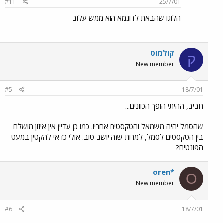
#11
25/7/01
הלוגו שהבאת לדוגמא הוא ממש עלוב
קולמוס
ק
New member
#5
18/7/01
חביב, ההיתי הופך הכוונים...
שהסמל יהיה משמאל והטקסטים אחריו. כמו כן עדיין אין איזון מושלם
בין הטקסטים לסמל, למרות שזה יושב טוב. אולי כדאי להקטין במעט
הפונטים?
oren*
O
New member
#6
18/7/01