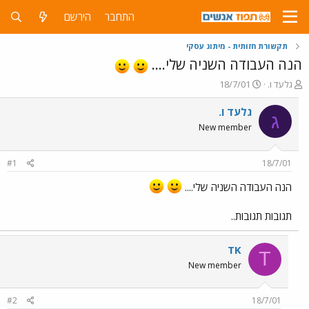
התחבר
הירשם
תקשורת חזותית - מיתוג עסקי
הנה העבודה השניה שלי....
פ
פ
גלעד ו.
18/7/01
ו
ו
ת
ר
גלעד ו.
ג
ח
ס
New member
ה
ם
נ
ב
ו
ת
#1
18/7/01
ש
א
א
ר
הנה העבודה השניה שלי....
י
ך
תגובות תגובות..
TK
T
New member
#2
18/7/01