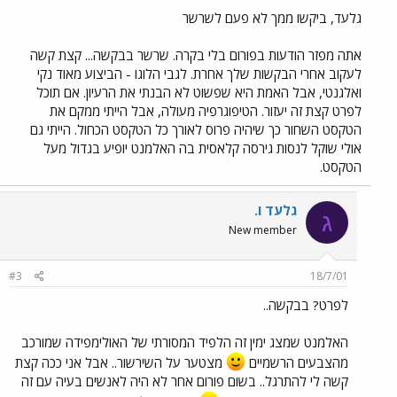
גלעד, ביקשו ממך לא פעם לשרשר
אתה מפזר הודעות בפורום בלי בקרה. שרשר בבקשה... קצת קשה
לעקוב אחרי הבקשות שלך אחרת. לגבי הלוגו - הביצוע מאוד נקי
ואלגנטי, אבל האמת היא שפשוט לא הבנתי את הרעיון. אם תוכל
לפרט קצת זה יעזור. הטיפוגרפיה מעולה, אבל הייתי ממקם את
הטקסט השחור כך שיהיה פרוס לאורך כל הטקסט הכחול. הייתי גם
אולי שוקל לנסות גירסה קלאסית בה האלמנט יופיע בגדול מעל
הטקסט.
גלעד ו.
ג
New member
#3
18/7/01
לפרט? בבקשה..
האלמנט שמצג ימין זה הלפיד המסורתי של האולימפידה שמורכב
מהצבעים הרשמיים
מצטער על השירשור.. אבל אני ככה קצת
קשה לי להתרגל.. בשום פורום אחר לא היה לאנשים בעיה עם זה