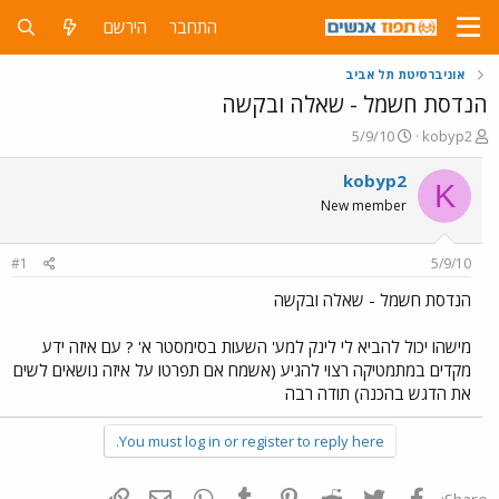
התחבר
הירשם
אוניברסיטת תל אביב
הנדסת חשמל - שאלה ובקשה
פ
פ
5/9/10
kobyp2
ו
ו
ת
ר
kobyp2
K
ח
ס
New member
ה
ם
נ
ב
ו
ת
#1
5/9/10
ש
א
א
ר
הנדסת חשמל - שאלה ובקשה
י
ך
מישהו יכול להביא לי לינק למע' השעות בסימסטר א' ? עם איזה ידע
מקדים במתמטיקה רצוי להגיע (אשמח אם תפרטו על איזה נושאים לשים
את הדגש בהכנה) תודה רבה
You must log in or register to reply here.
פייסבוק
Twitter
Reddit
Pinterest
Tumblr
WhatsApp
דואר אלקטרוני
הוסף קישור
Share: