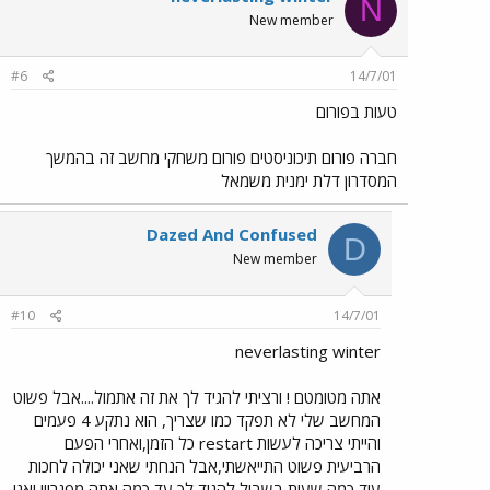
N
New member
#6
14/7/01
טעות בפורום
חברה פורום תיכוניסטים פורום משחקי מחשב זה בהמשך
המסדרון דלת ימנית משמאל
Dazed And Confused
D
New member
#10
14/7/01
neverlasting winter
אתה מטומטם ! ורציתי להגיד לך את זה אתמול....אבל פשוט
המחשב שלי לא תפקד כמו שצריך, הוא נתקע 4 פעמים
והייתי צריכה לעשות restart כל הזמן,ואחרי הפעם
הרביעית פשוט התייאשתי,אבל הנחתי שאני יכולה לחכות
עוד כמה שעות בשביל להגיד לך עד כמה אתה מפגר!!! ואני