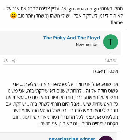
ממש באסה! go amazon go! אני עדיין צריכה להרוג את אנריאל -
לא היה לי זמן לשחק דיאבלו. יש לי משהו (משחק) יותר טוב
flame
The Pinky And The Floyd
T
New member
#5
14/7/01
איכסה דיאבלו
אני שונא. אבל אני חולה על Heroes לא 3 ! אלא 2 ... אני
פשוט חולה על זה .. למרות ששנים לא שיחקתי בזה, אני פשוט
חרשתי על המשחק הזה, הורדתי מפות מהאינטרנט .. עשיתי את
כל האפשרויות שיש .. אבל היום חזרתי לשחק בזה .. שיחקתי עם
חבר שלי והיה ממש סבבה .. רק שכל הקטע הזה שהמחשב
מטלפרט את עצמו לכל מקום זה דפוק מאוד לפי דעתי .. וגם
הקסם שמחייה מתים .. זה לא הוגן אני חושב ..
neverlasting winter