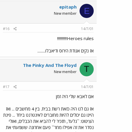
epitaph
E
New member
#16
14/7/01
Heroes rules!!!!!!!!!!!
אז נקים אגודת הירוס ודיאבלו.........
The Pinky And The Floyd
T
New member
#17
14/7/01
אם לאבא שלי היה זמן
אז גם לנו היה כזאת רשת בבית. בין 4 מחשבים ... ואז
היינו גם יכולים להיות מחוברים לאינטרנט ביחד ... פינת
הציטוט: ``גלעד, תזכיר לי להביא את הכבלים, ואולי
נסדר את זה אפילו מחר`` פעם אחרונה ששמעתי את