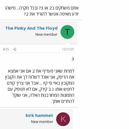
אתם משחקים ב2 או 3? ובכל מקרה... מישהו
יודע מאיפה אפשר להוריד את 2?
The Pinky And The Floyd
T
New member
#35
15/7/01
3
למרות שאני מעדיף את 2 אם אני אמצא
את הדיסק, אני אוכל לשלוח לך את הקובץ
המקובץ באיי סי קיו ... אבל אני צריך קודם
לחפש אותו. נ.ב קירק, אם לא תפסיק עם
התמונות המחורבנות האלה, אני שוקל
להחרים אותך.
kirk hammet
K
New member