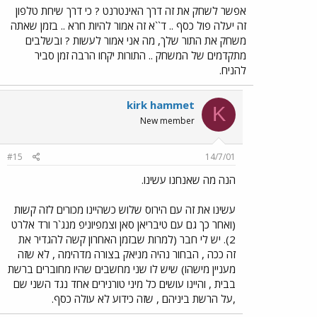
אפשר לשחק את זה דרך האינטרנט ? כי דרך שיחת טלפון
זה יעלה פול כסף .. ד``א זה אמור להיות חרא .. בזמן שאתה
משחק את התור שלך, מה אני אמור לעשות ? ובשלבים
מתקדמים של המשחק .. התורות יקחו הרבה זמן סביר
להניח.
kirk hammet
K
New member
#15
14/7/01
הנה מה שאנחנו עשינו.
עשינו את זה עם הירוס שלוש כשהיינו מכורים לזה קשות
(ואחר כך גם עם טיבריאן סאן וצמפיוניפ מנג`ר ורד אלרט
2). יש לי חבר (למרות שבזמן האחרון קשה להגדיר את
זה ככה , הבחור נהיה מניאק בצורה מדהימה , לא שזה
מעניין מישהו) שיש לו שני מחשבים שהיו מחוברים ברשת
בבית , והיינו עושים כל מיני טורנירים אחד נגד השני שם
,על הרשת ביניהם , שזה כידוע לא עולה כסף.