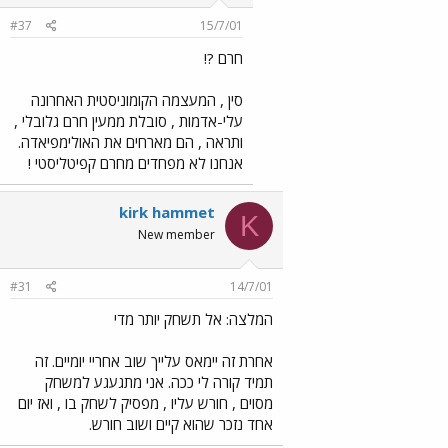
#37
15/7/01
חרם ?!
סין , המעצמה הקומוניסטית האחרונה
עלי-אדמות , סובלת ממעין חרם גלובלי ,
ותראה , הם מארחים את האולימפיאדה.
אנחנו לא מפחדים מחרם קפיטליסטי !
kirk hammet
K
New member
#31
14/7/01
המלצה: אל תשחק יותר מדי
אחרת זה יימאס עלייך שוב אחריי יומיים. זה
תמיד קורה לי ככה. אני מתגעגע למשחק
מסוים , חורש עליו , מפסיק לשחק בו , ואז יום
אחד נזכר שהוא קיים ושוב חורש.