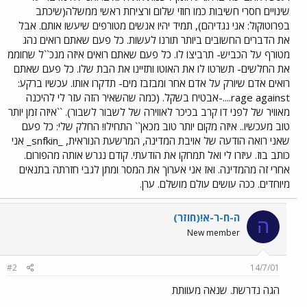
שינויים חסרי חשיבות כמו חוזי שלום ורציחת ראשי ממשלה(שיכתב
בפרוטוקול: אני נגדיהם), תמיד יהיו אנשים מטורפים שיעשו אותם. אבל
את הדברים החשובים ביותר תורנו לעשות. כל פעם שאתם רואים נהג
מטורף על הכביש- תרביצו לו. כל פעם שאתם רואים איזה מנכ``ל שחוממ
את החלשים- תשרטו לו את האוטו ותזיינו את הבת שלו. כל פעם שאתם
רואים אדם שיורק על אדם אחר ומבזבז מים- תדקרו אותו. עכשיו ברקע:
rage against....-אבטיח בשקל. (כמה שהשאיר הזה עזר לי להיכנה
מאוויר של לפני דו קרב בכיכר לאווירה של לשבור לשבור). ``איזה זמן יותר
טוב מעכשיו.. איזה מקום יותר טוב מכאן`` התחילו! החלק שלי: כל פעם
שאני רואה הודעה של אויבת המדינה, המרשעת הנוראית, _snfkin_ אני
כותב בוז. עיזרו לי ואל תמחקו את הודעתי. קודם נגרש אותה מהפורום.
אחרי זה מהמדינה. ואז אני אערוך את המסר ומתן לגבי חזרתה בתנאים
מיוחדים. ככה עושים עולם מושלם. ערן.
ה-ח-ר-א!(חוזר)
ה
New member
#2
14/7/01
הגה נדרשת. שנאה מעוותת