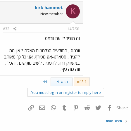
kirk hammet
K
New member
#32
14/7/01
זה מזכיר לי את וורמס
וורמס , התולעים הנלחמות האלה ? אין מה
להגיד , סטארט-אפ מטורף. אני כל כך מאוהב
במשחק הזה. להפגיז , לשים מוקשים , והכל ,
וזה כזה כיף.
Last
1 of 3
הבא
You must log in or register to reply here.
פייסבוק
Twitter
Reddit
Pinterest
Tumblr
WhatsApp
דואר אלקטרוני
הוסף קישור
Share:
תיכוניסטים