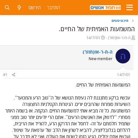
התחבר
הירשם
תיכוניסטים
המשמעות האמיתית של החיים.
פ
פ
ה-ח-ר-א!(חוזר)
14/7/01
ו
ו
ת
ר
ה-ח-ר-א!(חוזר)
ה
ח
ס
New member
ה
ם
נ
ב
ו
ת
#1
14/7/01
ש
א
א
ר
המשמעות האמיתית של החיים.
י
ך
עכשיו ברקע מתנגנת לה נעימת הנושא של ה``טוב הרע והמכוער``.
השיערות סומרות שהרובים יורים. הגיטרות הקטלניות החצוצרה
המשתגעת. כל זה מביא אותי למשמעות החיים. הנקמה. או בשמה היותר
מסחרי: ``לדפוק את האנשים הרעים``. אתם הרי יודעים יותר טוב ממני
שתמיד חלמתם על זה- לחסל את הדרקון הרע, להוריד את הריבית,
להלחם בגלובליזציה, להביא לשרון את הלב של ערפאת על שיפוד.
ועכשיו אתם יכולים. הגיע הזמן לשנות את העולם. ואני לא מדבר על