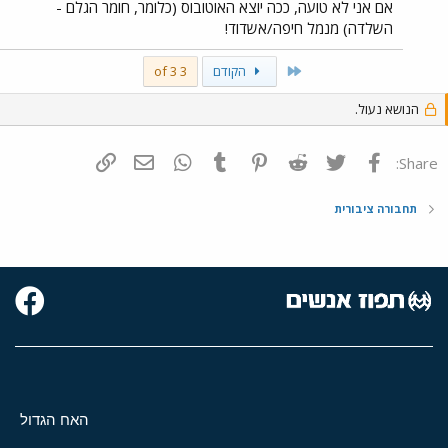
אם אני לא טועה, ככה יוצא האוטובוס (כלומר, חומר הגלם -
השלדה) מנמל חיפה/אשדוד!
First
הקודם
3 of 3
הנושא נעול.
פייסבוק
Twitter
Reddit
Pinterest
Tumblr
WhatsApp
דואר אלקטרוני
הוסף קישור
Share:
תחבורה ציבורית
האח הגדול