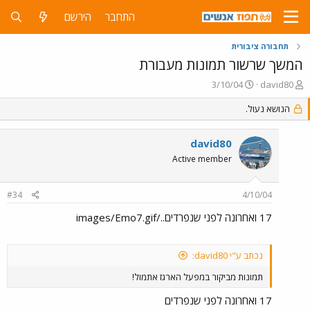
התחבר
הירשם
תחבורה ציבורית
המשך שרשור תמונות מעבורת
פ
פ
3/10/04
david80
ו
ו
ת
הנושא נעול.
ר
ח
ס
ה
ם
david80
נ
ב
ו
ת
Active member
ש
א
א
ר
#34
4/10/04
י
ך
17 ואחרונה לפני שנפרדים../images/Emo7.gif
נכתב ע"י david80:
תמונות מביקור במפעל הארגז אתמול!
17 ואחרונה לפני שנפרדים