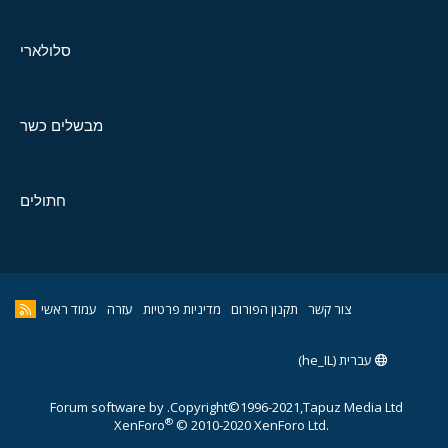
סלולארי
מבשלים כשר
חתולים
צור קשר
תקנון הפורום
מדיניות פרטיות
עזרה
עמוד ראשי
עברית (he_IL)
Forum software by
Copyright©1996-2021,Tapuz Media Ltd.
®
XenForo
© 2010-2020 XenForo Ltd.