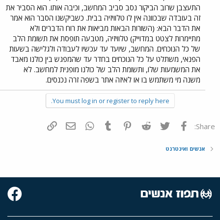
התעצבן שרוב הביקור נסב סביב המחשב, וכיבה אותו. הוא הסביר את
זה בעובדה שבכוונה אין לו טלוויזיה בבית. כשביקשנו הסבר הוא אמר
את הדבר הבא: (השורות הבאות מביאות את רוח הדברים ולא
מתיימרות לצטט במדוייק) טלוויזיה, מטבעה תופסת את תשומת הלב
של כל הנוכחים. המחשב, שיועד עד עכשיו לעבודה ולגלישה בשעות
הפנאי, משתלט על כל הנוכחים בחדר עד שהמפגש בין כולנו מאבד
את המשמעות שלו, ותשומת הלב של כולנו מופנית למחשב. לא
משנה מי משתמש בו או לאיזה אתר בשפה זרה נכנסים.
You must log in or register to reply here.
פייסבוק
Twitter
Reddit
Pinterest
Tumblr
WhatsApp
דואר אלקטרוני
הוסף קישור
Share:
אנשים ואינטרנט