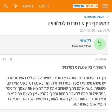
התחבר
הירשם
אנשים ואינטרנט
המשותף בין אינטרנט לטלוויזיה
פ
פ
לקשמי
22/4/04
ו
ו
ת
ר
לקשמי
ל
ח
ס
New member
ה
ם
נ
ב
ו
ת
#1
22/4/04
ש
א
א
ר
המשותף בין אינטרנט לטלוויזיה
י
ך
תוך כדי שיטוט חסר מטרה באינטרנט פתאום עלתה לי בראש מחשבה:
יש משהו משותף לצפיה בטלוויזיה ולגלישה באינטרנט. בשני המקרים,
כשאתה עושה אותם מתוך שעמום אתה יכול למצוא את עצמך "מזפזפ".
בטלוויזיה זה סתם להעביר תחנות ובסוף להבין שאין בעצם מה לראות
ובאינטרנט זה סתם לקפוץ מאתר לאתר, כשבעצם אין משהו שבאמת
מעניין אותך באותו רגע.