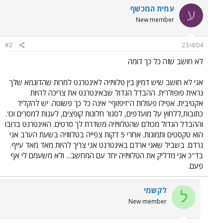
עמית המכשף
ע
New member
#2
23/4/04
לא חושב שזה כל כך דומה
אני לא חושב שיש דמיון בין טלוויזיה לאינטרנט למרות שהדוגמא שלך
נראית פופולרית. ההבדל הגדול שבאינטרנט את צריכה להיות
אקטיבית. אפילו פעולות ה"זיפזוף" אינה כל כך פשוטה. יש להקליד
כתובות,ללחוץ על מועדפים, לסגור חלונות קופצים, לענות למסרים וכו'.
וההבדל הגדול מכולם שהטלוויזיה משדרת לך סרטים. האינטרנט ברובו
הוא טקסטים ותמונות. אחרי 5 דקות צפייה בטלווזיה בשעת הערב אני
נרדם. בשביל שאני ארדם באינטרנט אני צריך להיות מאד מאד עייף.
בד"כ אני מדליק את הטלוויזיה יחד עם המחשב... ולא משעמם לי אף
פעם.
לקשמי
ל
New member