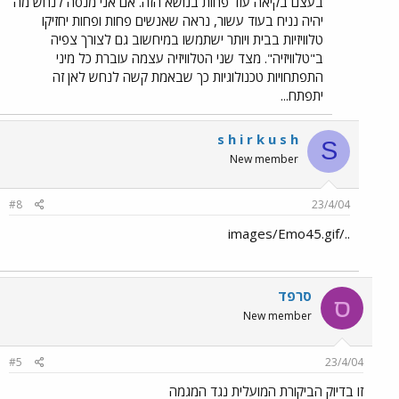
בעצם בקיאה עוד פחות בנושא הזה. אם אני מנסה לנחש מה
יהיה נניח בעוד עשור, נראה שאנשים פחות ופחות יחזיקו
טלוויזיות בבית ויותר ישתמשו במיחשוב גם לצורך צפיה
ב"טלוויזיה". מצד שני הטלוויזיה עצמה עוברת כל מיני
התפתחויות טכנולוגיות כך שבאמת קשה לנחש לאן זה
יתפתח...
s h i r k u s h
S
New member
#8
23/4/04
../images/Emo45.gif
סרפד
ס
New member
#5
23/4/04
זו בדיוק הביקורת המועלית נגד המגמה