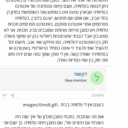
ההשלמה של אחד את השני. כמובן שסרטים מורדים באינטרנט
ניתן לצפות בטלוויזיה, ושגם קיימת טכנולוגיה של אינטרנט
בטלוויזיה שבארץ כמעט אינו בשימוש (אני השתמשתי במלון דן
בתל אביב, אם אתם שם תחפשו, יש גם בלובי). בטלוויזיה
מפרסמים אתרי אינטרנט וספקים, באינטרנט מפרסמים תכניות
טלוויזיה ויש כמובן פריחת פורומים שסובבים סביב תכניות. אני לא
ממש בקי אבל הבנתי שיש תכניות ריאליטי בהן יש שיתוף פעולה
חזק בין האינטרנט לטלוויזיה, כמו פרוייקט וואי. אגב, מישהו יכול
להשכיל אותי ולהגיד לי איפה התחיל הריאליטי? באינטרנט או
בטלוויזיה? שאלה קשה. אין לי ספק שתוך כמה שנים יהיה מיזוג
יותר חזק בין שתי המדיות האלה.
לקשמי
ל
New member
#7
23/4/04
בעצם אין לי טלוויזיה בבית ../images/Emo8.gif
ואת מה שכתבתי, כתבתי כמובן מזכרון של איך שזה היה
כשגרתי עם ההורים שלי, שם כמובן היתה טלוויזיה. כך שגם אני