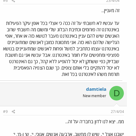
#6
23/4/04
זה מעניין...
עד עכשיו לא חשבתי על זה ככה כי אצלי בכל אופן עיקר הפעילות
באינטרנט זה פורומים וכתיבת הבלוג שלי ומשום מה חשבתי שרוב
האנשים שיש להם עניין באינטרנט מעבר לנושא כזה או אחר, אופי
הגלישה שלהם הוא כזה. אני מתכוונת כמובן לאנשים שמתעניינים
באינטרנט עצמו כתחביב למשל ופחות לאנשים שמתעניינים בנושא
ספציפי ומחפשים עליו חומר באינטרנט. אבל עכשיו אני גם חושבת
שבדיוק כפי ששחקן לא יכול להופיע ללא קהל, כך גם האינטרנט
לא יכול להתקיים בלי אותם צופים. כך שגם הצפיה הפאסיבית
תורמת משהו לאינטרנט בכל זאת.
damtiela
D
New member
#9
27/4/04
ממ.. יצא לנו לדון בחבר'ה על זה...
ישבנו אצל י', שיש לו מחשב, ארבעה אנשים. אנוכי, י', ש' ו-מ'. י'