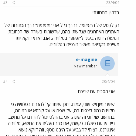
#3
23/4/04
בדמיון התכוונתי...
רק לקטע של ה"זפזופ". בדרך כלל אני "מזפזפת" דרך הכתובות של
האתרים האחרונים שגלשתי בהם, שרשומות בשורה של הכתובת.
הפעולה דומה בעיני ל"זפזופ" בטלוויזיה. אגב: אותי דווקא יותר
מעייפת הקריאה מאשר הצפיה בטלוויזיה.
e-magine
E
New member
#4
23/4/04
אני מסכים עם שניכם
שיש דמיון ויש שוני, עמית, יתכן שיותר קל להרדם בטלוויזיה כי
טלוויזיה נהוג לצפות בה, על שפה או על קורסא או במיטה,
במחשב שולחני זה שונה, אני בהחלט יכול להירדם על מחשב
נייד או עם פאלם. לקשמי, אם כבר העלית את הנושא, טלוויזיה -
אינטרנט, רציתי להצביע על היבט נוסף, וזה דווקא נושא