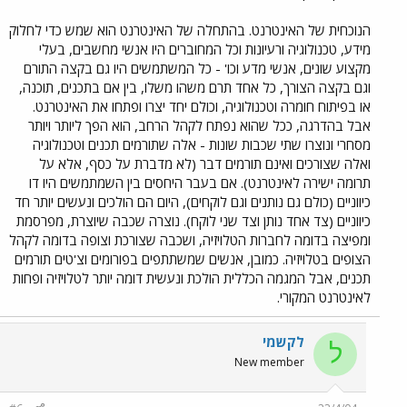
הנוכחית של האינטרנט. בהתחלה של האינטרנט הוא שמש כדי לחלוק
מידע, טכנולוגיה ורעיונות וכל המחוברים היו אנשי מחשבים, בעלי
מקצוע שונים, אנשי מדע וכו' - כל המשתמשים היו גם בקצה התורם
וגם בקצה הצורך, כל אחד תרם משהו משלו, בין אם בתכנים, תוכנה,
או בפיתוח חומרה וטכנולוגיה, וכולם יחד יצרו ופתחו את האינטרנט.
אבל בהדרגה, ככל שהוא נפתח לקהל הרחב, הוא הפך ליותר ויותר
מסחרי ונוצרו שתי שכבות שונות - אלה שתורמים תכנים וטכנולוגיה
ואלה שצורכים ואינם תורמים דבר (לא מדברת על כסף, אלא על
תרומה ישירה לאינטרנט). אם בעבר היחסים בין השמתמשים היו דו
כיווניים (כולם גם נותנים וגם לוקחים), היום הם הולכים ונעשים יותר חד
כיווניים (צד אחד נותן וצד שני לוקח). נוצרה שכבה שיוצרת, מפרסמת
ומפיצה בדומה לחברות הטלויזיה, ושכבה שצורכת וצופה בדומה לקהל
הצופים בטלויזיה. כמובן, אנשים שמשתתפים בפורומים וצ'טים תורמים
תכנים, אבל המגמה הכללית הולכת ונעשית דומה יותר לטלויזיה ופחות
לאינטרנט המקורי.
לקשמי
ל
New member