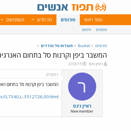
עמוד ראשי
פורומים
מה חדש
משתמשים
פוסטים
חיפוש
פורומים
Bucket
תעודות סל ומדדים
המשבר ביפן וקרנות סל בתחום האנרגי
פ
פ
ראיין גיגס
27/3/11
ו
ו
ת
ר
27/3/11
ח
ס
ר
המשבר ביפן וקרנות סל בתחום האנ
ה
ם
נ
ב
ו
ת
icles/0,7340,L-3512726,00.html
ש
א
ראיין גיגס
א
ר
י
New member
ך