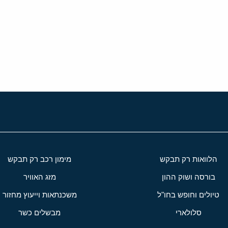
י
שור
הלוואות רק תבקש
מימון רכב רק תבקש
בורסה ושוק ההון
מזג האוויר
טיולים וחופש בחו"ל
משכנתאות וייעוץ מחזור
סלולארי
מבשלים כשר