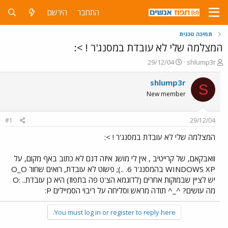
התחבר
הירשם
תמיכה טכנית
המצלמה שלי לא עובדת במסנג'ר ! >:
פ
פ
29/12/04
shlump3r
ו
ו
ת
ר
shlump3r
S
ח
ס
New member
ה
ם
נ
ב
ו
ת
#1
29/12/04
ש
א
א
ר
המצלמה שלי לא עובדת במסנג'ר ! >:
י
ך
וואבקאם, של קרייטיב , אין לי מושג איזה דגם לא כתוב באף מקום, על
WINDOWS XP בהמסנג'ר 6. ..); פשוט לא עובדת, רואים שחור O_O
יש לציין שבמוקות אחרים (לדוגמא הצ'ט פה בתפוז) היא כן עובדת.. :O
מה עושים? ^_^ תודה מראש וסליחה על ריבוי הסמיילים P:
You must log in or register to reply here.