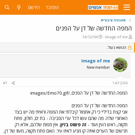
התחבר
הירשם
תחבורה ציבורית
המפה החדשה של דן על הפנים
פ
פ
14/12/04
Image of me
ו
ו
ת
הנושא נעול.
ר
ח
ס
ה
ם
Image of me
נ
ב
New member
ו
ת
ש
א
א
ר
#1
14/12/04
י
ך
המפה החדשה של דן על הפנים../images/Emo70.gif
המפה החדשה של דן על הפנים
אני קצת בדיליי כי רק אתמול קיבלתי את המפה וראיתי מה יש בצד
האחורי שלה. מה שהם עשו לכל ערי הסביבה - בת ים, חולון, פתח
תקווה, ראש העין ועוד -
זה פשוט בזיון.
אין מפות שלהם, אלא רק
תרשים של הערים ואיזה קו מגיע לאיזו עיר. האם פתח תקווה, מעוז של דן,