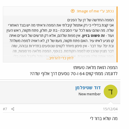
נכתב ע"י Image of me:
המפה החדשה של דן על הפנים
אני קצת בדיליי כי רק אתמול קיבלתי את המפה וראיתי מה יש בצד האחורי
שלה. מה שהם עשו לכל ערי הסביבה - בת ים, חולון, פתח תקווה, ראש העין
ועוד -
זה פשוט בזיון.
אין מפות שלהם, אלא רק תרשים של הערים ואיזה
קו מגיע לאיזו עיר. האם פתח תקווה, מעוז של דן, לא ראויה למפה משלה?
ובת ים? עוד דבר - אין סימון מיוחד לקווים שנוסעים בתדירות גבוהה, שזה
דבר מצוין שהכניסו למפה הקודמת. בנוסף, המפה מלאה פרסומות, וזה
הופך אותה זולה ומכוערת. אני מעדיף לשלם שני שקל ולקבל מפה בלי
לחץ כדי להרחיב...
פרסומות, אבל מצד שני על מפה בזיונית כזאת לא ראוי לגבות שני שקל.
הדלתות נפתחות לקראתך.
המפה הזאת מלאה טעויות!
לדוגמה: ממתי קווים 64 ו-70 נוסעים דרך אלוף שדה?
דוד שטיפלמן
ד
New member
#7
15/12/04
מה שלא ברור לי