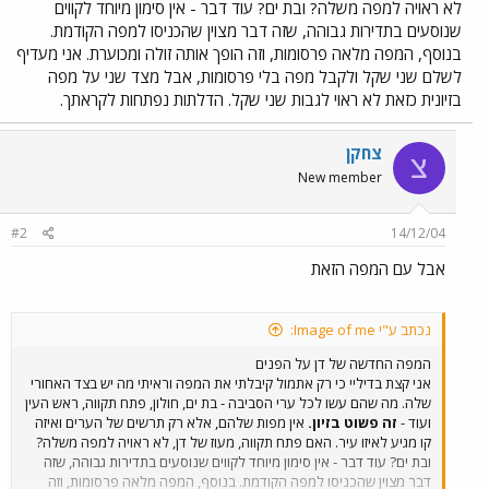
לא ראויה למפה משלה? ובת ים? עוד דבר - אין סימון מיוחד לקווים
שנוסעים בתדירות גבוהה, שזה דבר מצוין שהכניסו למפה הקודמת.
בנוסף, המפה מלאה פרסומות, וזה הופך אותה זולה ומכוערת. אני מעדיף
לשלם שני שקל ולקבל מפה בלי פרסומות, אבל מצד שני על מפה
בזיונית כזאת לא ראוי לגבות שני שקל. הדלתות נפתחות לקראתך.
צחקן
צ
New member
#2
14/12/04
אבל עם המפה הזאת
נכתב ע"י Image of me:
המפה החדשה של דן על הפנים
אני קצת בדיליי כי רק אתמול קיבלתי את המפה וראיתי מה יש בצד האחורי
שלה. מה שהם עשו לכל ערי הסביבה - בת ים, חולון, פתח תקווה, ראש העין
ועוד -
זה פשוט בזיון.
אין מפות שלהם, אלא רק תרשים של הערים ואיזה
קו מגיע לאיזו עיר. האם פתח תקווה, מעוז של דן, לא ראויה למפה משלה?
ובת ים? עוד דבר - אין סימון מיוחד לקווים שנוסעים בתדירות גבוהה, שזה
דבר מצוין שהכניסו למפה הקודמת. בנוסף, המפה מלאה פרסומות, וזה