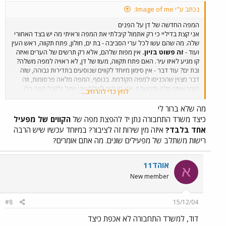
נכתב ע"י Image of me:
המפה החדשה של דן על הפנים
אני קצת בדיליי כי רק אתמול קיבלתי את המפה וראיתי מה יש בצד האחורי
שלה. מה שהם עשו לכל ערי הסביבה - בת ים, חולון, פתח תקווה, ראש העין
ועוד -
זה פשוט בזיון.
אין מפות שלהם, אלא רק תרשים של הערים ואיזה
קו מגיע לאיזו עיר. האם פתח תקווה, מעוז של דן, לא ראויה למפה משלה?
ובת ים? עוד דבר - אין סימון מיוחד לקווים שנוסעים בתדירות גבוהה, שזה
דבר מצוין שהכניסו למפה הקודמת. בנוסף, המפה מלאה פרסומות, וזה
הופך אותה זולה ומכוערת. אני מעדיף לשלם שני שקל ולקבל מפה בלי
לחץ כדי להרחיב...
פרסומות, אבל מצד שני על מפה בזיונית כזאת לא ראוי לגבות שני שקל.
הדלתות נפתחות לקראתך.
מה שלא ברור לי
כיצד משרד התחבורה נתן יד להפצת מפה של
הקווים של מפעיל
אחד בלבד?
איזה מין שירות זה לציבור? במיוחד עכשיו שיש הרבה
רישות משתלב של מפעילים שונים. מה אתם אומרים?
אוהד11
א
New member
#8
15/12/04
דוד, למשרד התחבורה לא אכפת כיצד