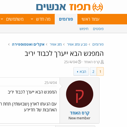
עמוד ראשי
פורומים
מה חדש
משתמשים
פוסטים
חיפוש
פורומים
טבע ומזג אוויר
מזג אוויר
אקלים ואטמוספירה
המפגש הבא ייערך לכבוד יריב
פ
פ
קרס האחד
25/4/04
ו
ו
1
2
הבא
ת
ר
ח
ס
ה
ם
25/4/04
נ
ב
ק
המפגש הבא ייערך לכבוד יריב
ו
ת
ש
א
א
ר
עם הגעתו לארץ (שבועות?) תחת הכו
י
הארובות של חדיירע
קרס האחד
ך
New member