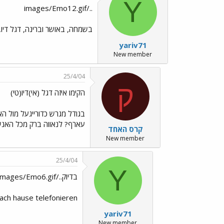
Y
../images/Emo12.gif
בשמחה, באושר וברינה, דגל דיו,
yariv71
New member
25/4/04
ק
הקימו איזה דגל (אי)דיו(טי)
בגודל מגרש כדורייגעל מול הא
עארף? לנאווה ברק מכל האנשים
קרס האחד
New member
25/4/04
Y
בדיוק../images/Emo6.gif
nach hause telefonieren
yariv71
New member