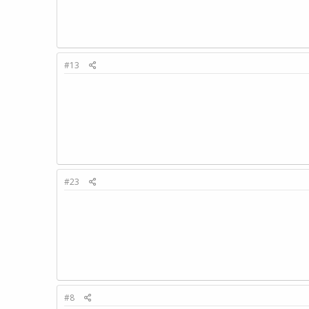
#13
#23
#8