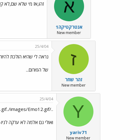
א
זהו,אז מי שלא שם,לא קיים...../mo7.gif
אנטרקטיקה1
New member
25/4/04
ז
נראה לי שהיא הולכת להיות
של הפורום...
זהר שחר
New member
25/4/04
Y
../images/Emo12.gif../images/Emo12.gif../images/Emo12.gif
ואולי גם אלמה לא ערקה לניו-י
yariv71
New member