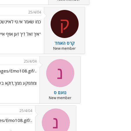
25/4/04
ק
כמו שאמר אי.טי לאיינשטיי
"איך זאל דיך זען אויף איין
קרס האחד
New member
25/4/04
נ
../images/Emo108.gifקרס,לא נעים,אני קורא זאת בערב
ומתפקע ממך,דוקא בש
נועם ס
New member
25/4/04
נ
../images/Emo108.gifבתחילה חשבתי כי חברת החשמל