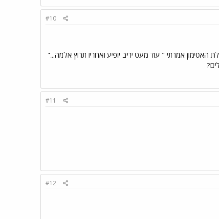
#10
ח לקח 5 דקות להבין שעבדו עלי) אחרי נפילת האסימון אמרתי " עוד מעט יריב יופיע ואחריו תרוץ אלמה..."
#11
#12