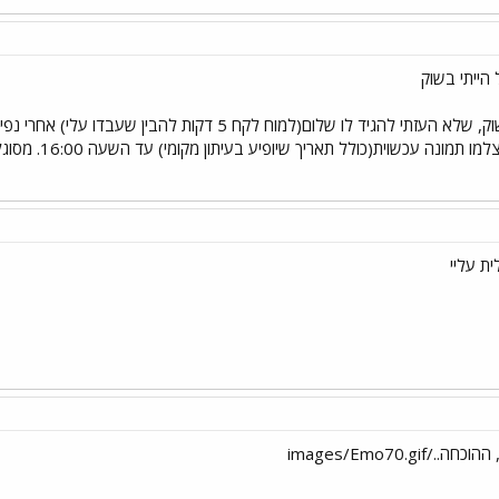
הייתי בשוק
לראות את המלך. כל כך בשוק, שלא העזתי להגיד לו שלום(למו
תמונה עכשוית(כולל תאריך שיופיע בעיתון מקומי) עד השעה 16:00. מסוגלים?
images/Emo70.gi