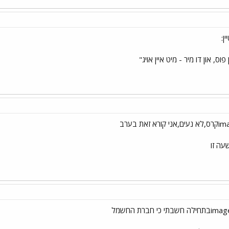
ן:
 פוס, און דו מיר - מיט איין אויג"
עה זו