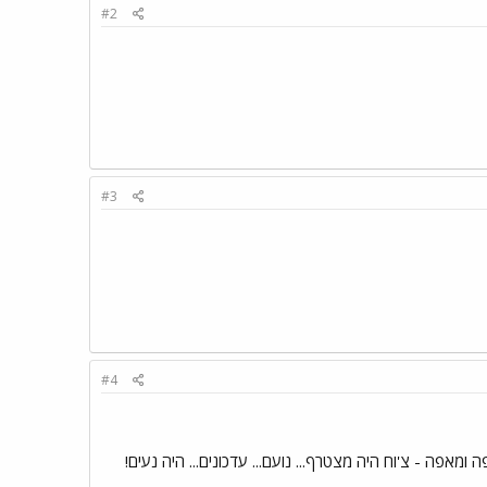
#2
#3
#4
 ומאפה - צ'וח היה מצטרף... נועם... עדכונים... היה נעים!