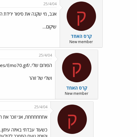
25/4/04
ק
אגב, מי שקנה את סיפור ירידת ה
שיקום....
קרס האחד
New member
25/4/04
ק
הפורום שלי../images/Emo70.gif שלי../images/Emo70.gif שלי../images/Emo70.gif
ושלי של זוהר
קרס האחד
New member
25/4/04
ק
אחחחחחחח, אני זוכר את ה
כשעוד עבדתי באיזה עיתון...
והיום? נועם התמכר לקילער 