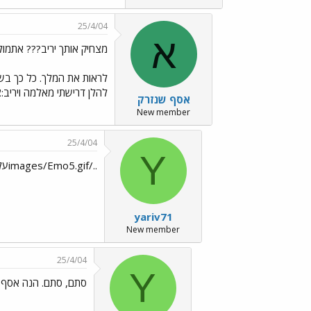
25/4/04
א
מצחיק אותך יריב??? אתמול 
להלן דרישתי מאלמה ויריב:צלמו 
אסף שנזרק
New member
25/4/04
Y
../images/Emo5.gifעלית עליי
yariv71
New member
25/4/04
Y
סתם, סתם. הנה אסף, ההוכחה../f