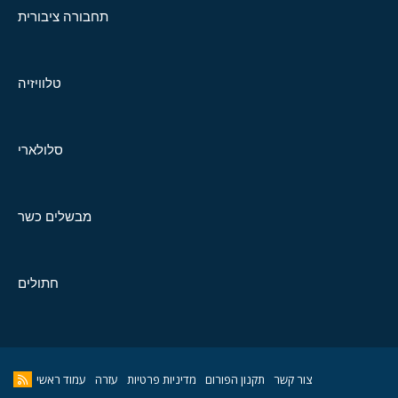
תחבורה ציבורית
טלוויזיה
סלולארי
מבשלים כשר
חתולים
צור קשר
תקנון הפורום
מדיניות פרטיות
עזרה
עמוד ראשי