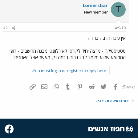
tomersbar
T
New member
#2
4/9/10
אין כזכה הרבה ברירה
סטטיסטיקה - מרצה יחיד לקורס, לא רלוונטי מבנה מחשבים - רופין.
הממוצע שהוא מלמד לבד גבוה בכמה נק' מאשר אצל האחרים
You must log in or register to reply here.
פייסבוק
Twitter
Reddit
Pinterest
Tumblr
WhatsApp
דואר אלקטרוני
הוסף קישור
Share:
אוניברסיטת תל אביב