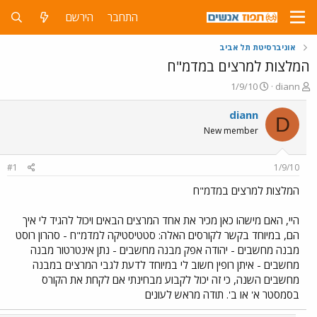
התחבר
הירשם
אוניברסיטת תל אביב
המלצות למרצים במדמ"ח
פ
פ
1/9/10
diann
ו
ו
ת
ר
diann
D
ח
ס
New member
ה
ם
נ
ב
ו
ת
#1
1/9/10
ש
א
א
ר
המלצות למרצים במדמ"ח
י
ך
היי, האם מישהו כאן מכיר את אחד המרצים הבאים ויכול להגיד לי איך
הם, במיוחד בקשר לקורסים האלה: סטטיסטיקה למדמ"ח - סהרון רוסט
מבנה מחשבים - יהודה אפק מבנה מחשבים - נתן אינטרטור מבנה
מחשבים - איתן רופין חשוב לי במיוחד לדעת לגבי המרצים במבנה
מחשבים השנה, כי זה יכול לקבוע מבחינתי אם לקחת את הקורס
בסמסטר א' או ב'. תודה מראש לעונים