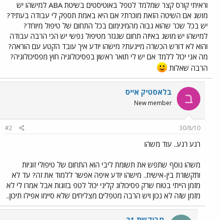
וראיתי קורס קצר שמלמד לטפל באוטיסטים בשיטת ABA למישהו יש
מושג אם השיטה הזאת מוכרת? אם היא באמת תספק לי עבודה בעתיד?
יש בכל שכר שהוא גבוה מהמינימום בכל התחום של טיפול מיוחד?
למישהו יש מושג באיזה תחום שנגזר מטיפול נפשי יש הכי הרבה עבודה
והוא לא דורש הכשרה מייגעת? מישהו יודע איך עובד הקטע עם הוראה?
מה אני יכול ללמד אם יש לי תואר ראשון בפסיכולוגיה חוץ מפסיכולוגיה?
הרבה שאלות
בלאסטיק אייס
ב
New member
#2
30/8/10
רגע רגע.. עוד משהו
משהו נוסף שתפש את תשומת ליבי הוא התחום של טיפולי זוגיות
ותקשורת בין-אישית.. מישהו יודע איפה אפשר ללמוד את זה? עד לא
מזמן הייתי בטוח שרק פסיכולוג קליני יכול לטפ בזוגות אבל אמרו לי לא
מזמן שזה לא נכון ויש הרבה מטפלים מצליחים שלא סיימו אפילו תיכון..
מבוקשת 21