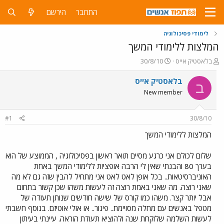
התחבר
הירשם
לימודי פסיכולוגיה
המלצות ללימודי המשך
פ
פ
בלאסטיק אייס
30/8/10
ו
ו
ת
ר
בלאסטיק אייס
ב
ח
ס
New member
ה
ם
נ
ב
ו
ת
#1
30/8/10
ש
א
א
ר
המלצות ללימודי המשך
י
ך
שלום לכולם אני כרגע מסיים תואר ראשון בפסיכולוגיה , הממוצע של הוא
בערך 80 והבנתי שאין לי הרבה אופציות ללימודי המשך באחת
האוניברסיטאות.. בכל אופן לאט לאט אני מתחיל להבין שזה גם לא מה
שאני רוצה. מה שאני באמת רוצה זה לעשות משהו שכן קשור בתחום
אבל יותר קצר. משהו כמו קורס של שישה חודשים שנותן תעודה של
מטפל באנשים עם מחלה מסויימת.. פיגור.. או אולי אוטיזם. בנוסף חשבתי
לעשות השלמה שלוקחת שנה ולהוציא תעודת הוראה. עיינתי בעיתון