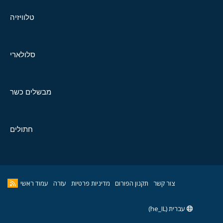
טלוויזיה
סלולארי
מבשלים כשר
חתולים
צור קשר
תקנון הפורום
מדיניות פרטיות
עזרה
עמוד ראשי
עברית (he_IL)