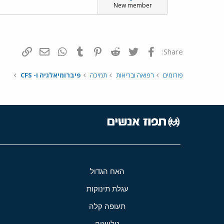
New member
פייסבוק
Twitter
Reddit
Pinterest
Tumblr
WhatsApp
דואר אלקטרונ
הוסף קי
Share:
פורומים
רפואה ובריאות
תמיכה
פיברומיאלגיה ו- CFS
האח הגדול
עגלת תינוקות
תעופה קלה
טלוויזיה