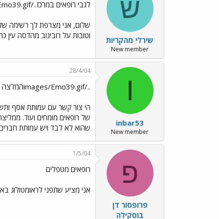
ש
לגבי רופאים במרכז../images/Emo39.gif
שלום, אני מצרפת לך רשימה של 
וטובות על רובינוב מהדסה עין כ
שירלי מהקריות
New member
28/4/04
I
../images/Emo39.gifהמלצה על רופאים
של רופאים מומחים ועוד. ממליצה לך
inbar53
שהוא לא לבד ויש עמותת חברים ה
New member
1/5/04
פ
רופאים מטפלים
אני מציע שתפני לראומטולוג באיזור ירושלים 
פרופסור דן
בוסקילה