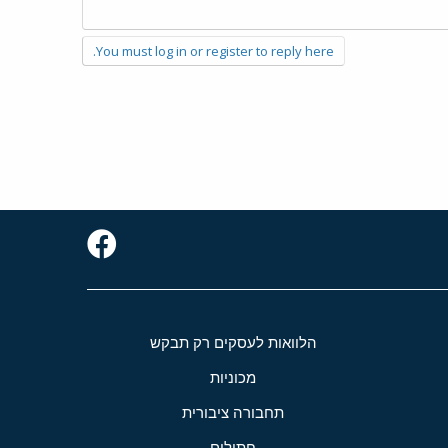
You must log in or register to reply here.
הלוואות לעסקים רק תבקש
מכוניות
תחבורה ציבורית
חתולים