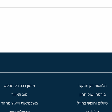
י
שור
הלוואות רק תבקש
מימון רכב רק תבקש
בורסה ושוק ההון
מזג האוויר
טיולים וחופש בחו"ל
משכנתאות וייעוץ מחזור
סלולארי
מבשלים כשר