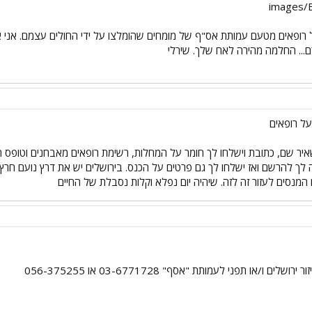
רופאים מטעם עמותת אס"ף של מומחים שהומלצו על ידי החולים עצמם. אני אי
רם... החלמה מהירה לאח שלך. שירלי
 להרשם ואז ישלחו לך גם פרטים על הכנס. בירושלים יש את דרץ נועם חרץ . הטלפון לקב
מנסים לעזור זה לזה. שיהיה יום נפלא וקלות נסבלת של החיים
ו/או תפני לעמותת "אסף" 03-6771728 או 056-375255