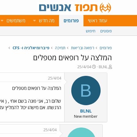
עמוד ראשי
פורומים
מה חדש
משתמשים
פוסטים
חיפוש
פורומים
רפואה ובריאות
תמיכה
פיברומיאלגיה ו- CFS
המלצה על רופאים מטפלים
פ
פ
25/4/04
BLNL
ו
ו
ת
ר
25/4/04
ח
ס
B
המלצה על רופאים מטפלים
ה
ם
נ
ב
ו
ת
שלום רב, אני פונה בשם אחי , ( אי
ש
א
הרגשתו. אם מישהו יכול להמליץ על 
BLNL
א
ר
י
New member
ך
25/4/04