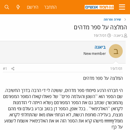
התחבר
הירשם
שירה ופרוזה
המלצה על ספר מדהים
פ
פ
ביאנה
19/7/01
ו
ו
ת
ר
ביאנה
ב
ח
ס
New member
ה
ם
נ
ב
ו
ת
#1
19/7/01
ש
א
א
ר
המלצה על ספר מדהים
י
ך
הי חברה! הרגע סיימתי ספר מדהים, ששינה לי די הרבה בדרך החשיבה.
שם הספר הוא ``השטן והעלמה פרים`` של פאולו קואלו הסופר המפורסם
(והמוכשר) שכתב גם את הספר המפורסם (שלא הייתה לי הזדמנות
לקרוא) ``האלכימאי`` . בכל אופן, הספר דן בטוב וברע בעולם ומי מהם
מנצח, בעלילה סוחפת רגשות, לא הנחתי אותו מאז שהתחלתי לקרוא.
מומלץ!!!!!!!!! מישהו קרא את הספר הזה או את האלכימאי? אשמח לשמוע
על כך!