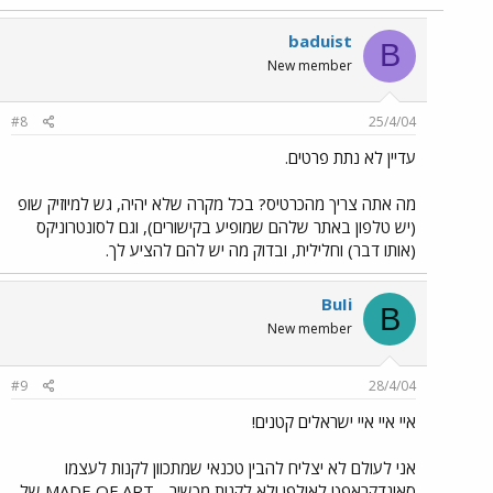
baduist
B
New member
#8
25/4/04
עדיין לא נתת פרטים.
מה אתה צריך מהכרטיס? בכל מקרה שלא יהיה, גש למיוזיק שופ
(יש טלפון באתר שלהם שמופיע בקישורים), וגם לסונטרוניקס
(אותו דבר) וחלילית, ובדוק מה יש להם להציע לך.
BuIi
B
New member
#9
28/4/04
איי איי איי ישראלים קטנים!
אני לעולם לא יצליח להבין טכנאי שמתכוון לקנות לעצמו
סאונדקראפט לאולפן ולא לקנות מכשיר - MADE OF ART של