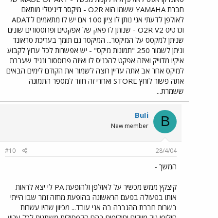
חברת YAMAHA ששמו הוא O2R - מיקסר דיגיטלי מותאם
לאולפן לדעתי אני נותן לו ציון 100 אם יש לו מתאמים לADAT
וכרטיס O2R V2 - שנותן לו פאק של אפקטים ופרוססורים שונים
שניתן למקסס על המיקסר... המיקסר גם תומך בעריכת סראונד
וניתן לשמור 250 "תמונות מיקס" - יש אפשרות לכל ערוץ לקבוע
איקיו מדוייק ואיזה אפקט להכניס לו ואיזה פרוססור ונגיד שעברת
למיקס אחר אב אתה עדיין רוצה לשמור את הקודם לימים הבאים
אתה פשור לוחץ STORE ואחרי זה חוזר למספר התמונה
ששמרת...
BuIi
B
New member
#10
28/4/04
המשך -
קיצקץ ממש מכשיר על לאולפן ולהופעת PA לי יצא לראות
אותו בפעולה בפעם הראשונה בהופעת מחזה זמר שבו הייתי
בשרות חברת ההגברה בה אני עובד... מכיוון שהיו עשרות
חילופי ניק מייקים וחילופים בהם הקפסולות משתנות לכל ערוץ