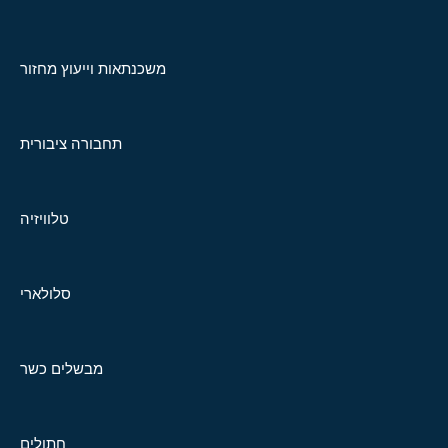
משכנתאות וייעוץ מחזור
תחבורה ציבורית
טלוויזיה
סלולארי
מבשלים כשר
חתולים