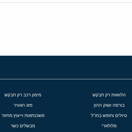
י
שור
הלוואות רק תבקש
מימון רכב רק תבקש
בורסה ושוק ההון
מזג האוויר
טיולים וחופש בחו"ל
משכנתאות וייעוץ מחזור
סלולארי
מבשלים כשר