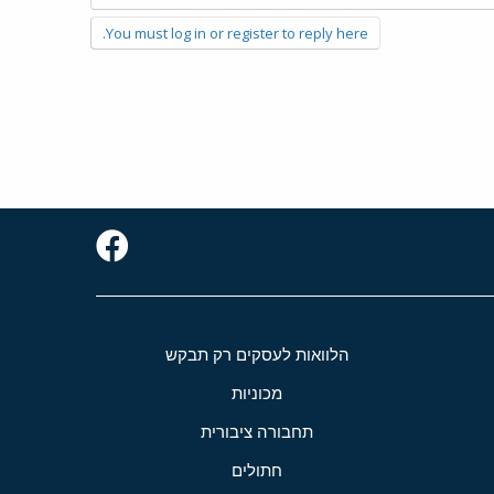
You must log in or register to reply here.
הלוואות לעסקים רק תבקש
מכוניות
תחבורה ציבורית
חתולים