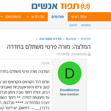
עמוד ראשי
פורומים
מה חדש
משתמשים
פוסטים
חיפוש
פורומים
Bucket
חדרה והסביבה
המלצה: מורה פרטי משתלם בחדרה
פ
פ
7/5/09
DonMomo
ו
ו
ת
ר
7/5/09
ח
ס
D
המלצה: מורה פרטי משתלם בחדרה
ה
ם
נ
ב
ו
ת
שלום לכל הקוראים והקוראים! מצ"ב
ש
א
DonMomo
א
ר
רבים, יכולת לימוד טובה והמון סבל
י
New member
על מיומנויות למידה. ** לימוד הש
ך
בלבד)___--- לתיאום, יש ליצור קש