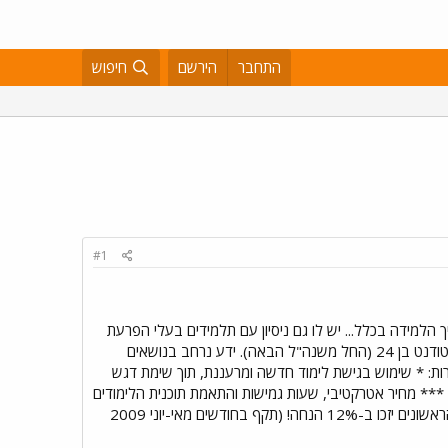
התחבר
הירשם
חיפוש
#1
הלמידה בכלל... יש לו גם ניסיון עם תלמידים בעלי הפרעת
קשב וריכוז והיפראקטיביות מאובחנים. מורה פרטי בכל הנושאים בכל הרמות ---------------------------------- סטודנט בן 24 (החל משנה"ל הבאה). ידע נרחב בנושאים
ארות: * שימוש בגישת לימוד חדשה ומרעננת, תוך שימת דגש
*** מחיר אטרקטיבי, שעות גמישות והתאמת תוכנית הלימודים
לצרכי התלמיד/ה. **** סבלנות, התמדה והשקעה הם המפתח! אף פעם לא מאוחר מדי! ---___12 המתקשרים הראשונים יזכו ב-12% הנחה! (תקף בחודשים מאי-יוני 2009