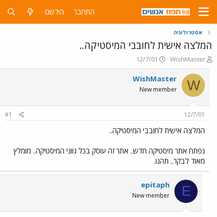
התחבר
הירשם
אסטרולוגיה
המלצה אישית לחובבי המיסטיקה..
פ
פ
12/7/01
WishMaster
ו
ו
ת
ר
WishMaster
W
ח
ס
New member
ה
ם
נ
ב
ו
ת
#1
12/7/01
ש
א
א
ר
המלצה אישית לחובבי המיסטיקה..
י
ך
נפתח אתר מיסטיקה חדש.. אתר זה עוסק בכל גווני המיסטיקה.. מומלץ
מאוד לבקר.. תהנו.
epitaph
E
New member