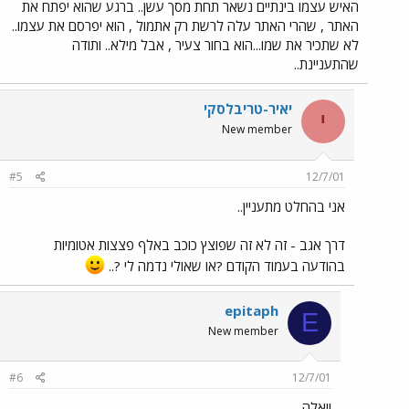
האיש עצמו בינתיים נשאר תחת מסך עשן.. ברגע שהוא יפתח את
האתר , שהרי האתר עלה לרשת רק אתמול , הוא יפרסם את עצמו..
לא שתכיר את שמו...הוא בחור צעיר , אבל מילא.. ותודה
שהתעניינת..
יאיר-טריבלסקי
י
New member
#5
12/7/01
אני בהחלט מתעניין..
דרך אגב - זה לא זה שפוצץ כוכב באלף פצצות אטומיות
בהודעה בעמוד הקודם ?או שאולי נדמה לי ?..
epitaph
E
New member
#6
12/7/01
וואלה...