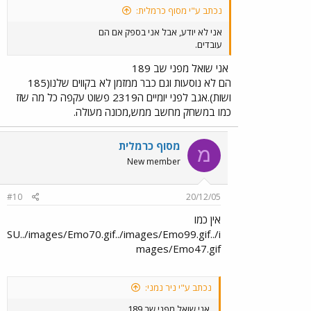
נכתב ע"י מסוף כרמלית:
אני לא יודע, אבל אני בספק אם הם
עובדים.
אני שואל מפני שב 189
הם לא נוסעות וגם כבר ממזמן לא בקווים שלנו(185
ושות).אגב לפני יומיים ה2319 פשוט עקפה כל מה שזז
כמו במשחק מחשב ממש,מכונה מעולה.
מסוף כרמלית
מ
New member
#10
20/12/05
אין כמו
SU../images/Emo70.gif../images/Emo99.gif../i
mages/Emo47.gif
נכתב ע"י ניר נמני:
אני שואל מפני שב 189