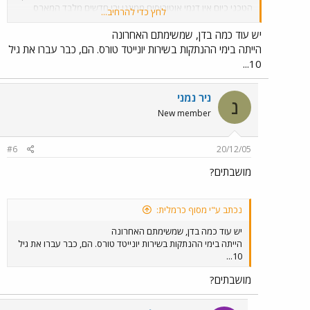
הטכני כיום אין דגמי אוטובוסים ממוגני ירי חדשים מלבד המארס
לחץ כדי להרחיב...
דיפנדר שבינתיים לא ממש מוכיח את עצמו מבחינת עלויות תחזוקה
(ככל הידוע לי גם אגד לא רוכשים חדשים מעבר לאוטובוסים
יש עוד כמה בדן, שמשימתם האחרונה
שנרכשו) כך שפשוט אין אוטובוסים ממוגני ירי חדשים והאופציה
הייתה בימי ההנתקות בשירות יונייטד טורס. הם, כבר עברו את גיל
היחידה של הזכיין היא שיפוץ האוטובוסים הקיימים וחיפוש נוספים
10...
בשוק המשומשים (ככל הידוע לי היחידים ה"פנויים" כרגע הם של
המועצה איזורית חוף עזה לשעבר שיש הרבה גורמים שמעונינים
לרכוש אותם).
ניר נמני
נ
New member
#6
20/12/05
מושבתים?
נכתב ע"י מסוף כרמלית:
יש עוד כמה בדן, שמשימתם האחרונה
הייתה בימי ההנתקות בשירות יונייטד טורס. הם, כבר עברו את גיל
10...
מושבתים?