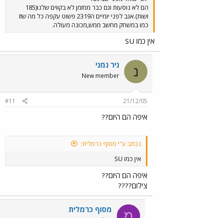
הם לא נוסעות וגם כבר ממזמן לא בקווים שלנו(185
ושות).אגב לפני יומיים ה2319 פשוט עקפה כל מה שזז
כמו במשחק מחשב ממש,מכונה מעולה.
אין כמו SU
ניר נמני
נ
New member
#11
21/12/05
איפה הם היום??
נכתב ע"י מסוף כרמלית:
אין כמו SU
איפה הם היום??
צילום????
מסוף כרמלית
מ