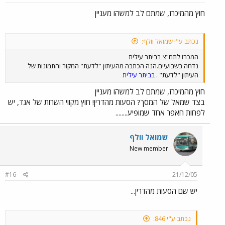
חוץ מהמיכרז, שמתם לב למשהו מעניין
נכתב ע"י שמואל וולף:
המכרז לתח"צ בביתר עילית
נדחה בשבועיים.הנה הכתבה מהעיתון "לדעת" המקור והתמונות של
העיתון "לדעת" .
בביתר עילית
חוץ מהמיכרז, שמתם לב למשהו מעניין
בצד שמאל של המסך? הסעות מהדרין! חוץ מקווי השרות של אגד, יש
לפחות חאפר אחד שמופיע........
שמואל וולף
New member
#16
21/12/05
יש שם הסעות מהדרין...
נכתב ע"י 846: