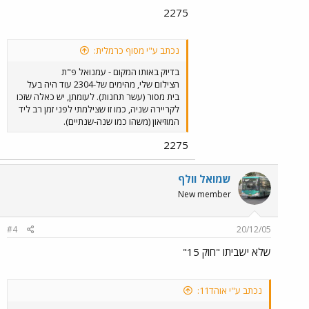
2275
נכתב ע"י מסוף כרמלית:
בדיוק באותו המקום - עמנואל פ"ת
הצילום שלי, מהימים של-2304 עוד היה בעל
בית מסור (עשר תחנות). לעומתן, יש כאלה שזכו
לקריירה שניה, כמו זו שצילמתי לפני זמן רב ליד
המוזיאון (משהו כמו שנה-שנתיים).
2275
שמואל וולף
New member
#4
20/12/05
שלא ישביתו "חוק 15"
נכתב ע"י אוהד11: