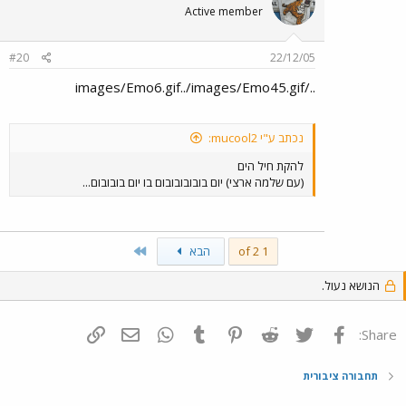
Active member
#20
22/12/05
../images/Emo6.gif../images/Emo45.gif
נכתב ע"י mucool2:
להקת חיל הים
(עם שלמה ארצי) יום בובובובובום בו יום בובובום...
Last
1 of 2
הבא
הנושא נעול.
פייסבוק
Twitter
Reddit
Pinterest
Tumblr
WhatsApp
דואר אלקטרוני
הוסף קישור
Share:
תחבורה ציבורית