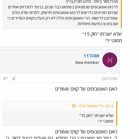
מכרז מוזר ביותר. מדוע הזכיין צריך
לרכוש אוטובוסים שנמצאים בשימוש כבר שנים, בניגוד למכרזים אחרים
שבהם הזכיינים נדרשים לרכוש אוטובוסים חדשים, למרות שלא כולם
עומדים בדרישות. הרי האוטובוסים הללו לא רק פעלו בקווים הסדירים כי
אם ביצעו נסיעות מיוחדות.
שלא ישביתו "חוק 15"
ממוגני ירי.
אוהד11
א
New member
#7
20/12/05
האם האוטובוסים של קווים שעוזרים
נכתב ע"י שמואל וולף:
שלא ישביתו "חוק 15"
ממוגני ירי.
האם האוטובוסים של קווים שעוזרים
ל- ביתר תור ממוגנים ? הרי, ממילא, הם פועלים בניגוד לחוק, כי