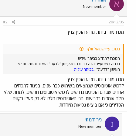
א
New member
#2
20/12/05
מכרז מוזר ביותר. מדוע הזכיין צריך
נכתב ע"י שמואל וולף:
המכרז לתח"צ בביתר עילית
נדחה בשבועיים.הנה הכתבה מהעיתון "לדעת" המקור והתמונות של
העיתון "לדעת" .
בביתר עילית
מכרז מוזר ביותר. מדוע הזכיין צריך
לרכוש אוטובוסים שנמצאים בשימוש כבר שנים, בניגוד למכרזים
אחרים שבהם הזכיינים נדרשים לרכוש אוטובוסים חדשים, למרות שלא
כולם עומדים בדרישות. הרי האוטובוסים הללו לא רק פעלו בקווים
הסדירים כי אם ביצעו נסיעות מיוחדות.
ניר דמתי
נ
New member