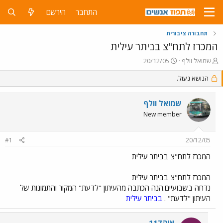
התחבר
הירשם
תחבורה ציבורית
המכרז לתח"צ בביתר עילית
פ
פ
שמואל וולף
20/12/05
ו
ו
ת
הנושא נעול.
ר
ח
ס
ה
ם
שמואל וולף
נ
ב
ו
ת
New member
ש
א
א
ר
#1
20/12/05
י
ך
המכרז לתח"צ בביתר עילית
המכרז לתח"צ בביתר עילית
נדחה בשבועיים.הנה הכתבה מהעיתון "לדעת" המקור והתמונות של
העיתון "לדעת" .
בביתר עילית
אוהד11