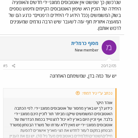
שנרכשו) כך שפשוט אין אוטובוסים ממוגני ירי חדשים והאופציה
היחידה של הזכיין היא שיפוץ האוטובוסים הקיימים וחיפוש נוספים
בשוק המשומשים (ככל הידוע לי היחידים ה"פנויים" כרגע הם של
המועצה איזורית חוף עזה לשעבר שיש הרבה גורמים שמעונינים
לרכוש אותם).
מסוף כרמלית
מ
New member
#5
20/12/05
יש עוד כמה בדן, שמשימתם האחרונה
נכתב ע"י ניר דמתי:
אוהד היקר
כידוע לך יש בארץ מחסור של אוטובוסים ממוגני ירי. לפי הכתבה
האוטובוסים המשומשים שייקנו מביתר תור לזכיין הינם ממוגני ירי
בלבד. אף זכיין היום בארץ לא יכול להצטייד בכמות הנדרשת של
אוטובוסים ממוגני ירי יש מאין ללא עזרתו של משרד הבטחון (ומשרד
הבטחון במקום לעזור לחדש את הצי מאריך אישורים להסעת
חיילים\שוטרים\תלמידים באוטובסים מעל גיל 10). יש גם את העניין