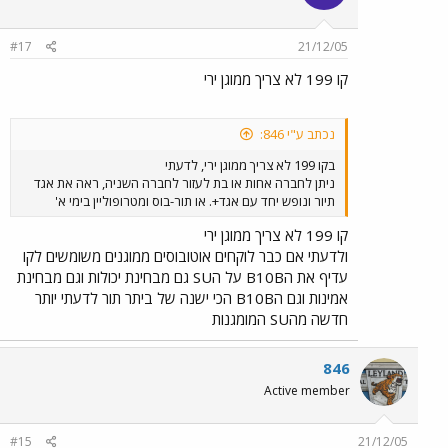
#17
21/12/05
קו 199 לא צריך ממוגן ירי
נכתב ע"י 846:
בקו 199 לא צריך ממוגן ירי, לדעתי
ניתן לחברה אחות או בת לעזור לחברה השניה, ראה את אגד
תיור ונופש יחד עם אגד+. או תור-בוס ומטרופוליין בימי א'
קו 199 לא צריך ממוגן ירי
ולדעתי אם כבר לוקחים אוטובוסים ממוגנים משומשים לקו
עדיף את הB10B על הSU גם מבחינת יכולות וגם מבחינת
אמינות וגם הB10B הכי ישנה של ביתר תור לדעתי יותר
חדשה מהSU המומגנות
846
Active member
#15
21/12/05