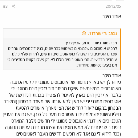
#3
20/12/05
אוהד היקר
נכתב ע"י אוהד11:
מכרז מוזר ביותר. מדוע הזכיין צריך
לרכוש אוטובוסים שנמצאים בשימוש כבר שנים, בניגוד למכרזים אחרים
שבהם הזכיינים נדרשים לרכוש אוטובוסים חדשים, למרות שלא כולם
עומדים בדרישות. הרי האוטובוסים הללו לא רק פעלו בקווים הסדירים כי
אם ביצעו נסיעות מיוחדות.
אוהד היקר
כידוע לך יש בארץ מחסור של אוטובוסים ממוגני ירי. לפי הכתבה
האוטובוסים המשומשים שייקנו מביתר תור לזכיין הינם ממוגני ירי
בלבד. אף זכיין היום בארץ לא יכול להצטייד בכמות הנדרשת של
אוטובוסים ממוגני ירי יש מאין ללא עזרתו של משרד הבטחון (ומשרד
הבטחון במקום לעזור לחדש את הצי מאריך אישורים להסעת
חיילים\שוטרים\תלמידים באוטובסים מעל גיל 10). יש גם את העניין
הטכני כיום אין דגמי אוטובוסים ממוגני ירי חדשים מלבד המארס
דיפנדר שבינתיים לא ממש מוכיח את עצמו מבחינת עלויות תחזוקה
(ככל הידוע לי גם אגד לא רוכשים חדשים מעבר לאוטובוסים