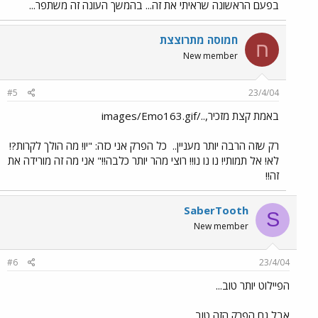
בפעם הראשונה שראיתי את זה... בהמשך העונה זה משתפר...
חמוסה מתרוצצת
ח
New member
#5
23/4/04
באמת קצת מזכיר,../images/Emo163.gif
רק שזה הרבה יותר מעניין..
כל הפרק אני כזה: "יו! מה הולך לקרות?!
לא! אל תמותי! נו נו נו!! רוצי מהר יותר כלבה!!" אני מה זה מורידה את
זה!!
SaberTooth
S
New member
#6
23/4/04
הפיילוט יותר טוב...
אבל גם הפרק הזה טוב.