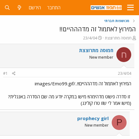
התחבר
הירשם
מכושפות חברתי
המירוץ לאתמול זה מדהההיים!!
פ
פ
חמוסה מתרוצצת
23/4/04
ו
ו
ת
ר
חמוסה מתרוצצת
ח
ח
ס
New member
ה
ם
נ
ב
ו
ת
#1
23/4/04
ש
א
א
ר
המירוץ לאתמול זה מדהההיים!!../images/Emo99.gif
י
ך
זו סדרה פשוט מדהימה!! מישו במקרה יודע מה שם הסדרה באנגלית?
(מישו אמר לי שזו טרו קולינג)
prophecy girl
P
New member