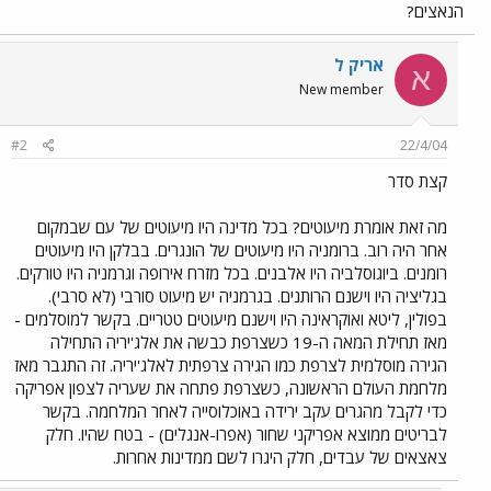
הנאצים?
אריק ל
א
New member
#2
22/4/04
קצת סדר
מה זאת אומרת מיעוטים? בכל מדינה היו מיעוטים של עם שבמקום
אחר היה רוב. ברומניה היו מיעוטים של הונגרים. בבלקן היו מיעוטים
רומנים. ביוגוסלביה היו אלבנים. בכל מזרח אירופה וגרמניה היו טורקים.
בגליציה היו וישנם הרותנים. בגרמניה יש מיעוט סורבי (לא סרבי).
בפולין, ליטא ואוקראינה היו וישנם מיעוטים טטריים. בקשר למוסלמים -
מאז תחילת המאה ה-19 כשצרפת כבשה את אלג'יריה התחילה
הגירה מוסלמית לצרפת כמו הגירה צרפתית לאלג'יריה. זה התגבר מאז
מלחמת העולם הראשונה, כשצרפת פתחה את שעריה לצפון אפריקה
כדי לקבל מהגרים עקב ירידה באוכלוסייה לאחר המלחמה. בקשר
לבריטים ממוצא אפריקני שחור (אפרו-אנגלים) - בטח שהיו. חלק
צאצאים של עבדים, חלק היגרו לשם ממדינות אחרות.