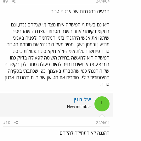
#9
24/4/04
הבעיה בהגדרות של ארגוני טרור
היא גם בשיתוף הפעולה איתו מצד מי שנלחם נגדו, וגם
בתקופת קיומו לאחר השגת מטרותיו.עצם זה שהבריטים
שיתפו את אנשי ה'הגנה' בזמן המלחמה ולפניה בעניני
מודיעין ובמתן נשק- מסיר מעל ה'הגנה' את חותמת הטרור.
טרור פירושו הטלת אימה-ולא דוקא סוג הפעולות.כי סוג
הפעולה הוא למעשה בחירת השיטה לפעולה בדיוק כמו
במבצע צבאי-ואינננו חייב להיות פעולת טרור. לכן הקשרים
של ה'הגנה' כפי שהסברת בעצמך וכפי שכתבתי בסקירה
ההיסטורית שלי- סותרים את הטיעון של היות ה'הגנה' ארגון
טרור.
יעל בוגין
י
New member
#10
24/4/04
ההגנה לא התחילה להלחם