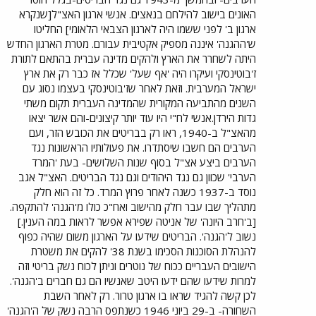
האונים בישוב להילחם בנאצים. אנשי ארגון האצ"ל[שנקרא
ארגון ב' לפני ששמו היה לארגון הצבאי הלאומי] החליטו
ש'ההגנה' איננה מספיק אקטיבית עבורם. מטרת הארגון החדש
היתה לשחרר את הארץ ולהקים מדינה עברית בהתאם לתורת
ז'בוטינסקי ועיקרו היה 'אף שעל' שכלל אז כבר רק את ארץ
ישראל המערבית. וזאת לאחר שז'בוטינסקי בעצמו נסוג עם
השנים מהתביעה המקורית שהמדינה העברית תקום משתי
גדות הירדן.אנשי לח"י היו עוד יותר קיצונים-והם אשר יצאו
מהאצ"ל ב-1940, ראו רק בבריטים את הכובש הזר, ועם
הערבים הם חשבו שיסתדרו. את פעולותיו הראשונות נגד
הערבים ביצע אצ"ל בסוף שנות השלושים- בעת 'המרד
הערבי' שכוון גם נגד היהודים וגם נגד הבריטים. האצ"ל אגב
נוסד ב-1937 כשנה לאחר פרוץ המרד. כל זה הוא חלק
מתהליך שבו עבר חלק מהישוב ואח"כ כולו מ'הגנה' להתקפה.
[ב'חרב היונה' של אניטה שפירא אפשר לראות במה הענין.]
נשוב ל'הגנה'. הבריטים שידעו על הארגון משום שהיה כפוף
להנהלת הסוכנות הסכימו בשנת 38' להקים את משטרת
הישובים העבריים ככוח של נוטרים וניתן לכוח נשק בריטי וזה
למרות שידעו שהם ידעו היטב שאנשיו הם גם חברים ב'הגנה'.
לכן קשה להגיד שראו בו ארגון טרור. רק לאחר השבת
השחורה- ב-29 ביוני 1946 כשנתפס הרבה נשק של ה'הגנה'