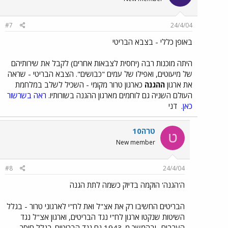
#7
24/4/04
באופן כללי - בצבא הבריטי
היתה מוכנות רבה (יחסית לצבאות אחרים) לקבל את שירותיהם
של מיעוטים, ואפילו של עמים "כבושים". הצבא הבריטי - שראה
את ארגון
ההגנה
כארגון טרור מקומי - השכיל לשלב במלחמת
העולם השניה גם לוחמים מארגון ההגנה בשורותיו.
ראה בשרשור
כאן
.
דני
טרה10
ט
New member
#8
24/4/04
ה'הגנה' הוקמה בדיוק כשמה לתת הגנה
הבריטים החשיבו רק את אצ"ל ואת לח"י לארגוני טרור - בגלל
השיטות שנקטו ארגון לח"י נגד הבריטים, וארגון אצ"ל נגד
הערבים- ובהמשך מ-1943 גם נגד הבריטים-בגלל חוסר