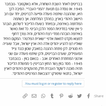
בבריטים לאחר השבת השחורה, אלא באוקטובר -נובמבר
1945. אז נוסדה גם תנועת "המרי העברי". הסיבה לכך
היא, שההגנה שיתפה פעולה וסייעה לבריטים, יחד עם רוב
היישוב היהודי בארץ, במהלך המלחמה. אך כשתמה
המלחמה באירופה, ובמיוחד כשעלו הלייבור לשלטון, הובהר
כי אין שינוי במדיניות הספר הלבן הביטי. כל זאת כאשר
באירופה הובהרו ממדי רצח היהודים, והיה צורך דחוף
למצוא מקלט למאות אלפי "שארית הפלטה". המקום היחיד
שאליו רצו להגיע יהודים אלה היה ארץ ישראל, אבל שעריה
היו סגורים. לכן פתחה ההגנה במאבק שכוון כנגד צייד
המעפילים, שערכו הבריטים, ולכן שיתפו פעולה עם שני
ארגוני המחתרת האחרים. אגב - בנאום בווין - בנובמבר
1945 - מסר בווין (שר החוץ הבריטי) כי ממשלת הלייבור
תהיה מוכנה לשקול העברת חלק מהעקורים היהודים לארץ
ישראל, בתנאי שיפורקו "הצבאות הפרטיים היהודים".
You must log in or register to reply here.
פייסבוק
Twitter
Reddit
Pinterest
Tumblr
WhatsApp
דואר אלקטרוני
הוסף קישור
Share: