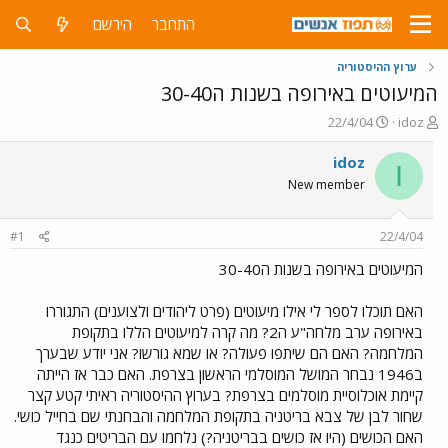
התחבר
הירשם
ערוץ ההיסטוריה
המיעוטים באירופה בשנות ה30-40
פ
פ
22/4/04
idoz
ו
ו
ת
ר
idoz
I
ח
ס
New member
ה
ם
נ
ב
ו
ת
#1
22/4/04
ש
א
א
ר
המיעוטים באירופה בשנות ה30-40
י
ך
האם תוכלו לספר לי אילו מיעוטים (פרט ליהודים ולצוענים) התגוררו
באירופה ערב מלחה"ע ה2? מה קרה למיעוטים הללו בתקופת
המלחמה? האם הם שיתפו פעולה? או שמא גורשו? אני יודע שבערך
ב1946 נבחר המושל המוסלמי הראשון בצרפת. האם כבר אז הייתה
קיימת אוכלוסיית מוסלמים בצרפת? בערוץ ההיסטוריה ראיתי קטע קצר
שחור לבן של צבא בריטניה בתקופת המלחמה והבחנתי שם בחייל כושי.
האם הכושים (היו אז כושים בבריטניה?) נלחמו עם הבריטים כנגד