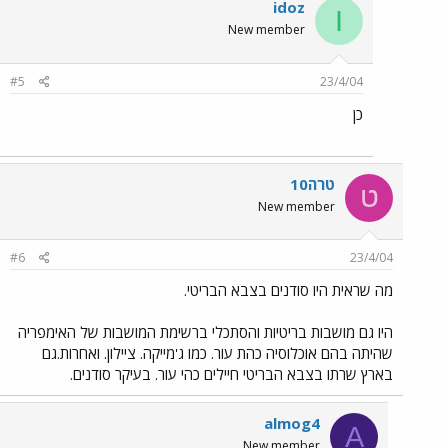
idoz
I
New member
#5
23/4/04
כן
טרה10
ט
New member
#6
23/4/04
מה שראית היו סודנים בצבא הבריטי.
היו גם מושבות בריטיות והסתכלי ברשימת המושבות של האימפריה
שהיתה בהם אוכלוסיה כהת עור. כמו ג'מייקה. ציילון. ואחרות.גם
בארץ שרתו בצבא הבריטי חיילים כהי עור. בעיקר סודנים.
almog4
A
New member