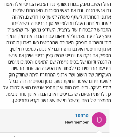
החל השיוב נאבק בכוח משותף נגד הצבא הבריטי ואלה אסרו
גם אנשי הגנה- וגם את ראשי הסוכנות. מאז החלו שלשת
ארגוני המחתרת לשתף פעולה למשך 10 חדשים. היה זה
לאחר מלחמת העולם וחילופי שלטון בבריטניה-כשהלייבור
התכחש להבטחות של צ'רצ'יל. השת"פ נמשך עד שהאצ"ל
פוצץ על דעת עצמו וללא תיאום עם ה'הגנה' את 'מלון המלך
דוד' והשת"פ הופסק. האמירה שהבריטים ראו בארגון ה'הגנה'
ארגון טרוריסטי היא גם גורפת וגם לא נכונה כמעט לחלוטין.
מספיק אם ניקח את וינגייט שהיה קצין בריטי-ואימן את אנשי
ה'הגנה' וקיומו של בסיס גו'ערה שם התאמנו והסמיכו מ"מים
בידיעת הבריטים-כדי לסתור את הטענה הזו. אחת הבעיות
העיקריות של הישוב ושל ארגוני המחתרת היתה שחוקק חוק
לשעת חירום שאסר החזקת נשק. בזמן מסויים זה היה בגלל
לח"י בעיקר- ודינו היה מוות ואכן מספר אנשים הוצאו להורג על
כך. לדעתי הטענה שהבריטים ראו ב'הגנה' ארגון טרור נובעת
מהמצב של היום. [כשכל מי שנושא נשק נקרא טרוריסט].
טרה10
ט
New member