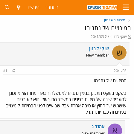
התחבר
הירשם
איכות השלטון
המינויים של נתניהו
פ
פ
שוקי לבנון
20/1/03
ו
ו
ת
ר
שוקי לבנון
ש
ח
ס
New member
ה
ם
נ
ב
ו
ת
#1
20/1/03
ש
א
א
ר
המינויים של נתניהו
י
ך
בשקט בשקט מתכונן בנימין נתניהו לממשלה הבאה. מחר הוא מתכונן
להעביר שורה של מינוים בכירים במשרד החוץ.אולי הוא לא בטוח
שישמש שר החוץ או סיבה אחרת אבל שבועיים לפני הבחירות 7 מינויים
בכירים זה כבר יותר מדי.
אהוד ג
א
New member