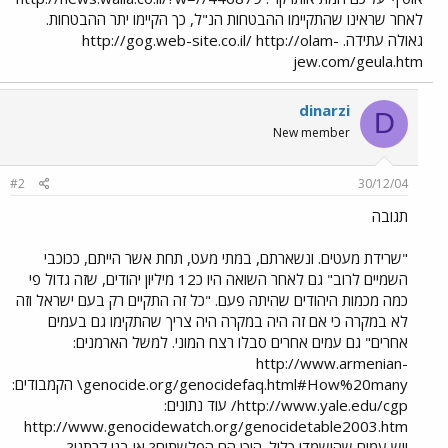
לאחר שראינו שהתקיימו ההבטחות הנ"ל, כך הקיימו יתר ההבטחות.
גאולה עתידה. http://gog.web-site.co.il/ http://olam-
jew.com/geula.htm
dinarzi
D
New member
#2
30/12/04
תגובה
"שרידת מעטים. ונשארתם, במתי מעט, תחת אשר הייתם, ככוכבי
השמיים לרוב" גם לאחר השואה היו כ12 מיליון יהודים, שזה גדול פי
כמה מכמות היהודים שהיתה פעם. "כל זה התקיים רק בעם ישראל וזה
לא במקרה כי אם זה היה במקרה היה צריך שהתקימו גם בעמים
אחרים" גם עמים אחרים סבלו רצח המוני. למשל הארמנים:
http://www.armenian-
genocide.org/genocidefaq.html#How%20many\ הקמבודים:
http://www.yale.edu/cgp/ עוד נתונים:
http://www.genocidewatch.org/genocidetable2003.htm
ויש עמים שהושמדו כליל. היכן הם הפלשתים? או בני קרתגו?