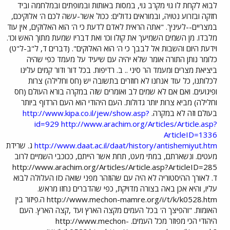
לבוא לקחת לו גוי מקרב גוי, במסות באותות ובמופתים ובמלחמה וביד
חזקה ובזרוע נטויה, ובמוראים גדולים: ככול אשר-עשה לכם ה' אלוקיכם,
במצריים--לעיניך. "אתה הראית לאדם לדעת כי ה' הוא האלוקים, אין עוד
מלבדו. מן השמים השמיעך את קולו וכו' ואת דבריו שמעת מתוך האש וכו'.
וידעת היום והשבות אל לבבך כי ה' הוא האלוקים". (דברים ד, ל"ב-ל"ט)
כלומר נותן התורה אומר שלא יהיה עם שיעיד על מעמד כפי שהיה
ביציאת מצרים ומעמד הר סיני .. ב. רדיפות. בכל דור ודור קמים עלינו
לכלותנו, כל עוד אנחנו לא חוזרים בתשובה יש (חס וחלילה) צרות
ופיגועים. ואם אם לא שמים לב ואומרים שזה במקרה בורא העולם (חס
וחלילה) מביא צרות יותר גדולות. העם היהודי הוא העם הרדוף ביותר
בעולם וזה לא במקרה.
http://www.kipa.co.il/jew/show.asp?
id=929
http://www.arachim.org/Articles/Article.asp?
ArticleID=1336
http://www.daat.ac.il/daat/history/antishemiyut.htm
ג. שרידת
מעטים. ונשארתם, במתי מעט, תחת אשר הייתם, ככוכבי השמיים לרוב
http://www.arachim.org/Articles/Article.asp?ArticleID=285
ד. לאורך ההיסטוריה לא היה עם שהוזהר מפני שואה כזו העלולה לבוא
עליו, והיא אכן באה בצורה מדויקת, כפי שהדברים נחזו מראש.
http://www.mechon-mamre.org/i/t/k/k0528.htm ה.פיזור בין
האומות. "והפיצך ה' בכל העמים מקצה הארץ ועד ,קצה הארץ. העם
היהודי הכי מפוזר מכל העמים. http://www.mechon-