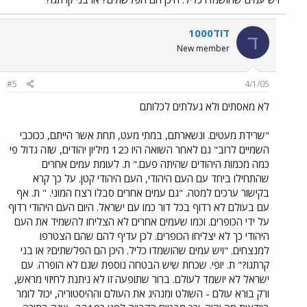
דוד1000
ד
New member
#5
4/1/05
לא מאסתים ולא געלתים לכלותם
"שרידת מעטים. ונשארתם, במתי מעט, תחת אשר הייתם, ככוכבי
השמיים לרוב" גם לאחר השואה היו כ12 מיליון יהודים, שזה גדול פי
כמה מכמות היהודים שהיתה פעם." ת. לעומת עמים אחרים
שהתחילו ביחד עם העם היהודי, העם היהודי קטן. על כך קרא
בקישור ערכים למטה. "גם עמים אחרים סבלו רצח המוני. " ת. אף
עם בעולם לא רדוף בכל דור כמו עם ישראל. היום העם היהודי רדוף
על ידי הכופרים. וכמו שעמים אחרים לא הצליחו להשמיד את העם
היהודי כך לא יצליחו הכופרים. לכן עדיף להם שהם הצטרפו
למנצחים. "ויש עמים שהושמדו כליל. היכן הם הפלשתים? או בני
קרתגו?" ת. יופי. שכחת שיש הבטחה נוספת שגם לא הופרה. עם
ישראל לא יושמד לעולם. ברור שתופעה זו לא ניתנת לחיזוי מראש,
ורק בורא עולם - השולט ומנהיג את העולם וההיסטוריה, יכול לומר