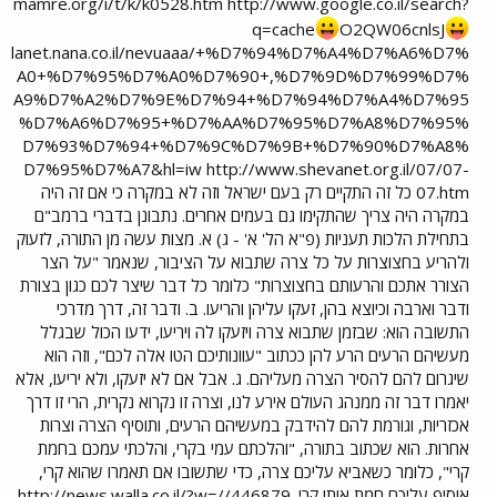
mamre.org/i/t/k/k0528.htm http://www.google.co.il/search?
q=cache
O2QW06cnlsJ
lanet.nana.co.il/nevuaaa/+%D7%94%D7%A4%D7%A6%D7%
A0+%D7%95%D7%A0%D7%90+,%D7%9D%D7%99%D7%
A9%D7%A2%D7%9E%D7%94+%D7%94%D7%A4%D7%95
%D7%A6%D7%95+%D7%AA%D7%95%D7%A8%D7%95%
D7%93%D7%94+%D7%9C%D7%9B+%D7%90%D7%A8%
D7%95%D7%A7&hl=iw http://www.shevanet.org.il/07/07-
07.htm כל זה התקיים רק בעם ישראל וזה לא במקרה כי אם זה היה
במקרה היה צריך שהתקימו גם בעמים אחרים. נתבונן בדברי ברמב"ם
בתחילת הלכות תעניות (פ"א הל' א' - ג) א. מצות עשה מן התורה, לזעוק
ולהריע בחצוצרות על כל צרה שתבוא על הציבור, שנאמר "על הצר
הצורר אתכם והרעותם בחצוצרות" כלומר כל דבר שיצר לכם כגון בצורת
ודבר וארבה וכיוצא בהן, זעקו עליהן והריעו. ב. ודבר זה, דרך מדרכי
התשובה הוא: שבזמן שתבוא צרה ויזעקו לה ויריעו, ידעו הכול שבגלל
מעשיהם הרעים הרע להן ככתוב "עוונותיכם הטו אלה לכם", וזה הוא
שיגרום להם להסיר הצרה מעליהם. ג. אבל אם לא יזעקו, ולא יריעו, אלא
יאמרו דבר זה ממנהג העולם אירע לנו, וצרה זו נקרוא נקרית, הרי זו דרך
אכזריות, וגורמת להם להידבק במעשיהם הרעים, ותוסיף הצרה וצרות
אחרות. הוא שכתוב בתורה, "והלכתם עמי בקרי, והלכתי עמכם בחמת
קרי", כלומר כשאביא עליכם צרה, כדי שתשובו אם תאמרו שהוא קרי,
אוסיף עליכם חמת אותו קרי. http://news.walla.co.il/?w=//446879