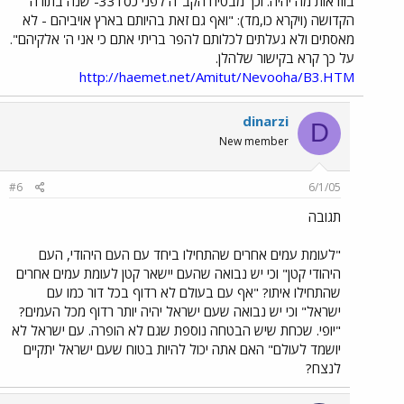
בוודאות מה יהיה. וכך מבטיח הקב"ה לפני כ3310- שנה בתורה
הקדושה (ויקרא כו,מד): "ואף גם זאת בהיותם בארץ אויביהם - לא
מאסתים ולא געלתים לכלותם להפר בריתי אתם כי אני ה' אלקיהם".
על כך קרא בקישור שלהלן.
http://haemet.net/Amitut/Nevooha/B3.HTM
dinarzi
D
New member
#6
6/1/05
תגובה
"לעומת עמים אחרים שהתחילו ביחד עם העם היהודי, העם
היהודי קטן" וכי יש נבואה שהעם יישאר קטן לעומת עמים אחרים
שהתחילו איתו? "אף עם בעולם לא רדוף בכל דור כמו עם
ישראל" וכי יש נבואה שעם ישראל יהיה יותר רדוף מכל העמים?
"יופי. שכחת שיש הבטחה נוספת שגם לא הופרה. עם ישראל לא
יושמד לעולם" האם אתה יכול להיות בטוח שעם ישראל יתקיים
לנצח?