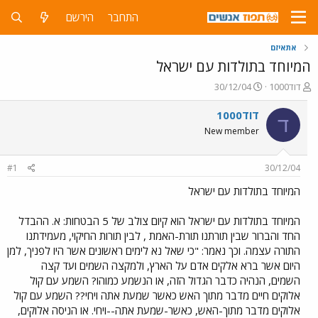
התחבר
הירשם
אתאיזם
המיוחד בתולדות עם ישראל
פ
פ
דוד1000
30/12/04
ו
ו
ת
ר
דוד1000
ד
ח
ס
New member
ה
ם
נ
ב
ו
ת
#1
30/12/04
ש
א
א
ר
המיוחד בתולדות עם ישראל
י
ך
המיוחד בתולדות עם ישראל הוא קיום צולב של 5 הבטחות: א. ההבדל
החד והברור שבין תורתנו תורת-האמת , לבין תורות החיקוי, מעמידתנו
התורה עצמה. וכך נאמר: "כי שאל נא לימים ראשונים אשר היו לפניך, למן
היום אשר ברא אלקים אדם על הארץ, ולמקצה השמים ועד קצה
השמים, הנהיה כדבר הגדול הזה, או הנשמע כמוהו? השמע עם קול
אלוקים חיים מדבר מתוך האש כאשר שמעת אתה ויחי?? השמע עם קול
אלוקים מדבר מתוך-האש, כאשר-שמעת אתה--ויחי. או הניסה אלוקים,