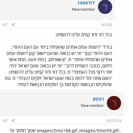
דוד1000
ד
New member
#7
8/1/05
בכל דור ודור קמים עלינו להשמינו
בס"ד "לעומת עמים אחרים שהתחילו ביחד עם העם היהודי,
העם היהודי קטן" "וכי יש נבואה שהעם יישאר קטן לעומת עמים
אחרים שהתחילו איתו?" ת. "ונשארתם, במתי מעט, תחת אשר
הייתם, ככוכבי השמיים לרוב" "וכי יש נבואה שעם ישראל יהיה
יותר רדוף מכל העמים?" ת. בכל דור ודור קמים עלינו להשמינו.
"האם אתה יכול להיות בטוח שעם ישראל יתקיים לנצח?" ת. כמו
שהתקיימו הנבואות הקודמות כך התקיימו הנבואות לעתיד.
רפפם
ר
New member
#3
30/12/04
../images/Emo188.gif../images/Emo59.gif שפוך חמתך על