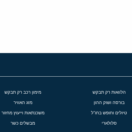
י
שור
הלוואות רק תבקש
מימון רכב רק תבקש
בורסה ושוק ההון
מזג האוויר
טיולים וחופש בחו"ל
משכנתאות וייעוץ מחזור
סלולארי
מבשלים כשר