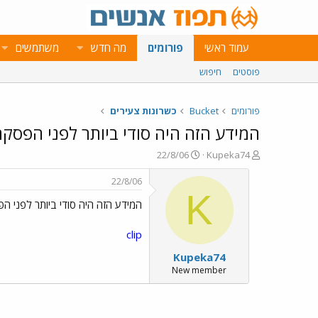
עמוד ראשי
פורומים
מה חדש
משתמשים
פוסטים
חיפוש
פורומים
Bucket
כשרונות צעירים
המידע הזה היה סודי ביותר לפני הפסק
פ
פ
22/8/06
Kupeka74
ו
ו
ת
ר
22/8/06
ח
ס
K
המידע הזה היה סודי ביותר לפני 
ה
ם
נ
ב
ו
ת
clip
ש
א
Kupeka74
א
ר
י
New member
ך