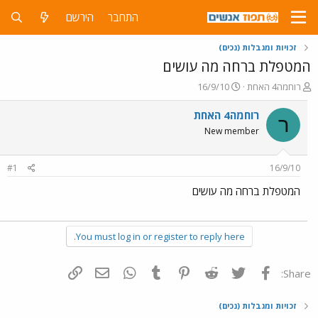
התחבר
הירשם
זכויות ומגבלות (נכים)
המטפלת ברחה מה עושים
פ
פ
רוחמה4 האחת
16/9/10
ו
ו
ת
ר
רוחמה4 האחת
ר
ח
ס
New member
ה
ם
נ
ב
ו
ת
#1
16/9/10
ש
א
א
ר
המטפלת ברחה מה עושים
י
ך
You must log in or register to reply here.
פייסבוק
Twitter
Reddit
Pinterest
Tumblr
WhatsApp
דואר אלקטרוני
הוסף קישור
Share:
זכויות ומגבלות (נכים)